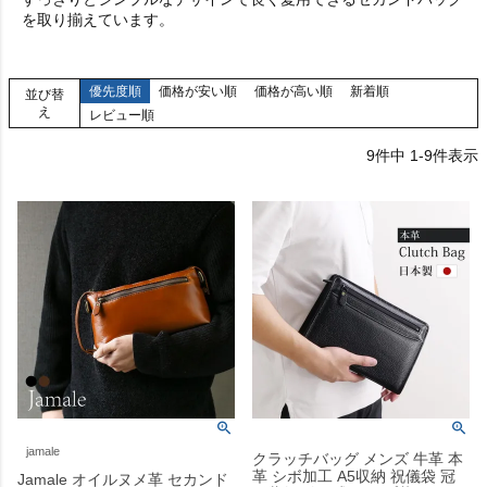
を取り揃えています。
優先度順
価格が安い順
価格が高い順
新着順
並び替
え
レビュー順
9
件中
1
-
9
件表示
jamale
クラッチバッグ メンズ 牛革 本
革 シボ加工 A5収納 祝儀袋 冠
Jamale オイルヌメ革 セカンド