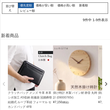
優先度順
価格が安い順
価格が高い順
新着順
並び替
え
レビュー順
9
件中
1
-
9
件表示
新着商品
クラッチバッグ メンズ 牛革 本革
掛け時計 木製 パイン材 静音 丸時
掛け時計
シボ加工 A5収納 祝儀袋 冠婚葬祭
計 (09000765r)
計 (0900
結婚式 ループ革紐 フォーマル セ
¥
7,150
¥
7,150
(税込)
(
カンドバッグ 4FB