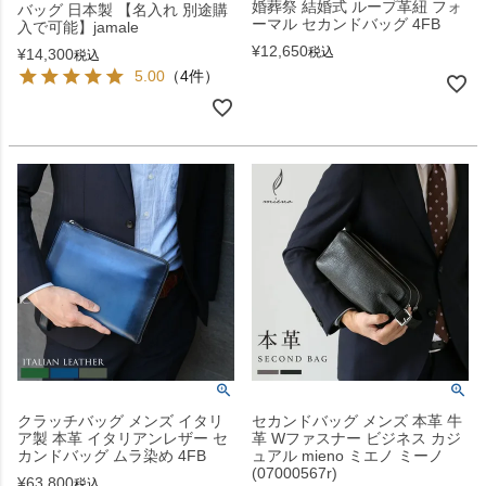
婚葬祭 結婚式 ループ革紐 フォ
バッグ 日本製 【名入れ 別途購
ーマル セカンドバッグ 4FB
入で可能】jamale
¥
12,650
税込
¥
14,300
税込
5.00
（4件）
クラッチバッグ メンズ イタリ
セカンドバッグ メンズ 本革 牛
ア製 本革 イタリアンレザー セ
革 Wファスナー ビジネス カジ
カンドバッグ ムラ染め 4FB
ュアル mieno ミエノ ミーノ
(07000567r)
¥
63,800
税込