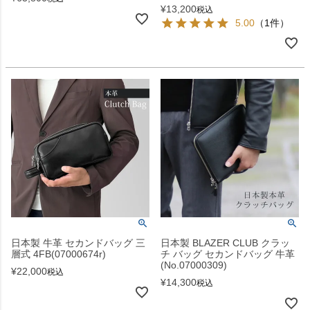
¥
13,200
税込
5.00
（1件）
日本製 牛革 セカンドバッグ 三
日本製 BLAZER CLUB クラッ
層式 4FB(07000674r)
チ バッグ セカンドバッグ 牛革
(No.07000309)
¥
22,000
税込
¥
14,300
税込