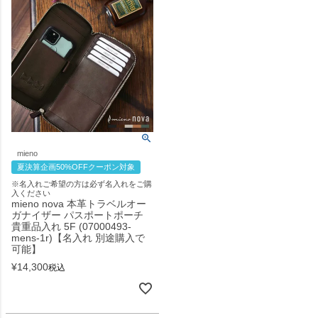
mieno
夏決算企画50%OFFクーポン対象
※名入れご希望の方は必ず名入れをご購
入ください
mieno nova 本革トラベルオー
ガナイザー パスポートポーチ
貴重品入れ 5F (07000493-
mens-1r)【名入れ 別途購入で
可能】
¥
14,300
税込