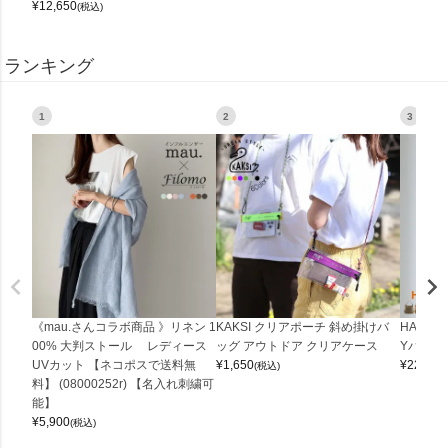
¥
12,650
(税込)
ランキング
1
2
3
《mau.さんコラボ商品 》リネン 1
KAKSI クリアポーチ 斜め掛けバ
HALEI
00% 大判ストール レディース
ッグ アウトドア クリアケース
Yバッグ 
UVカット 【ネコポスで送料無
¥
1,650
¥
22,000
(税込)
料】 (08000252r) 【名入れ刺繍可
能】
¥
5,900
(税込)