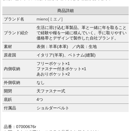
商品詳細
ブランド名
mieno[ミエノ]
生活に溶け込む革製品。革と一緒に年を取ること
ブランド紹介
で経験や糧を一緒に積んでいく。手に取りやすい
価格帯とデザインで製作した自社ブランド。
素材
表側：羊革(本革) ／内装：生地
原産国
イタリア(羊革)、ベトナム(縫製)
フリーポケット×1
内側収納
ファスナー付きポケット×1
あおりポケット×2
外側収納
なし
開閉
天ファスナー式
底鋲
4つ
付属品
ショルダーベルト
品番：07000676r