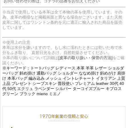
お問い合わせの際は、コチラの品番をお伝えください
※当店で使用している本革は全て本物の革を使用しています。その
為、皮革の模様など掲載画面と異なる場合がございます。また天然
皮革に関してはワシントン条約を元に適正に輸入された商品を販売
しています。
※使用上の注意
本革は水分を嫌いますので、もし水に濡れたときには乾いた布で水
分をふき取り、 直射日光をさけ、自然乾燥させてください。
※革の取り扱いについて詳細は
[皮革の取り扱い・保管の方法]
をご確
認ください。
※キーワード：トートバッグ レディース 本革 羊革 レザー ショルダ
ーバッグ 斜め掛け 通勤バッグ ショルダー ななめ掛け 斜めがけ 肩掛
け 本革バッグ 編み込み メッシュ イントレチャート イタリアン 上質
上品 プレゼント シープスキン 普段使い プレミアム leather 30代 40
代 50代 エクリュ ラベンダー シルバー ターコイズブルー キプロス
グリーン ブラック mieno ミエノ