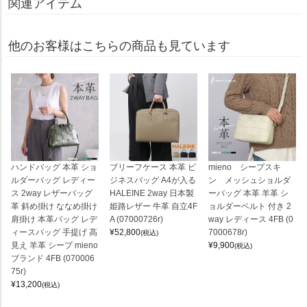
関連アイテム
他のお客様はこちらの商品も見ています
ハンドバッグ 本革 ショ
ブリーフケース 本革 ビ
mieno シープスキ
ルダーバッグ レディー
ジネスバッグ A4が入る
ン メッシュショルダ
ス 2way レザーバッグ
HALEINE 2way 日本製
ーバッグ 本革 羊革 シ
革 斜め掛け ななめ掛け
姫路レザー 牛革 自立4F
ョルダーベルト 付き 2
肩掛け 本革バッグ レデ
A (07000726r)
way レディース 4FB (0
ィースバッグ 手提げ 高
¥
52,800
7000678r)
(税込)
見え 羊革 シープ mieno
¥
9,900
(税込)
ブランド 4FB (070006
75r)
¥
13,200
(税込)