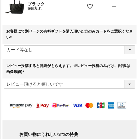
ブラック
—
在庫切れ
お客様にて別ページの有料ギフトを購入頂いた方のみカードをご選択くださ
い
(
必
須
)
レビュー投稿すると特典がもらえます。※レビュー投稿のみだけ。(特典は
画像確認)
(
必
須
)
お買い物にうれしい3つの特典