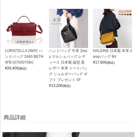
LORISTELLA 2WAY ハ
ハンドバッグ 牛革 2wa
HALEINE 日本製 本革 2
ンドバッグ 2460 BETH
y マルシェバッグ レデ
wayバッグ B4
4FB (07000708r)
ィース 日本製 縦型 黒
¥
17,600
(税込)
¥
26,400
レザー 本革 トートバッ
(税込)
グ ショルダーバッグ ギ
フト プレゼント 5F
¥
13,200
(税込)
商品詳細