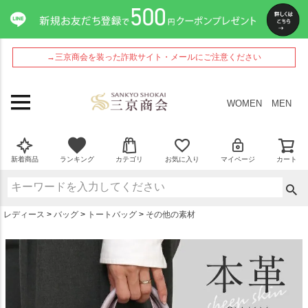
ペー
ジト
ップ
へ
→三京商会を装った詐欺サイト・メールにご注意ください
WOMEN
MEN
新着商品
ランキング
カテゴリ
お気に入り
マイページ
カート
レディース
バッグ
トートバッグ
その他の素材