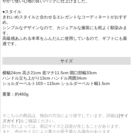
やかで使い心地の良いバッグに仕上げました。
●スタイル
きれいめスタイルと合わせるエレガントなコーディネートがおすす
め。
シンプルなデザインなので、カジュアルな服装にも程よく馴染みま
す。
高級感あふれる本革をふんだんに使用しているので、ギフトにも最
適です。
サイズ
横幅24cm 高さ21cm 底マチ11.5cm 開口部幅33cm
ハンドル立ち上がり13cm ハンドル周囲34cm
ショルダーベルト103～115cm ショルダーベルト幅1.5cm
重量：約460g
※こちらの商品は、独自の方法により採寸しています。詳細は
[サイ
ズガイド]
をご確認ください。
計り方によっては、表記サイズと誤差が生じることがあります。
また、色やサイズにより重さが若干異なる場合があります。