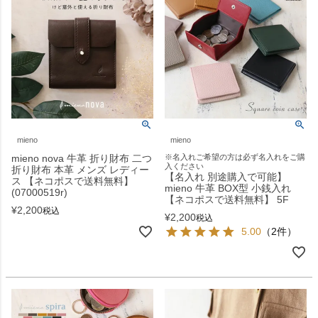
mieno
mieno
mieno nova 牛革 折り財布 二つ
※名入れご希望の方は必ず名入れをご購
入ください
折り財布 本革 メンズ レディー
【名入れ 別途購入で可能】
ス 【ネコポスで送料無料】
mieno 牛革 BOX型 小銭入れ
(07000519r)
【ネコポスで送料無料】 5F
¥
2,200
税込
¥
2,200
税込
5.00
（2件）