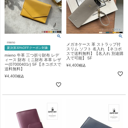
mieno
メガネケース 革 ストラップ付
夏決算30%OFFクーポン対象
スリム ソフト 名入れ 【ネコポ
スで送料無料】【名入れ 別途購
mieno 牛革 三つ折り財布 レデ
入で可能】 5F
ィース 財布 ミニ財布 本革 レザ
ー(07000401r) 5F【ネコポスで
¥
4,400
税込
送料無料】
¥
4,400
税込