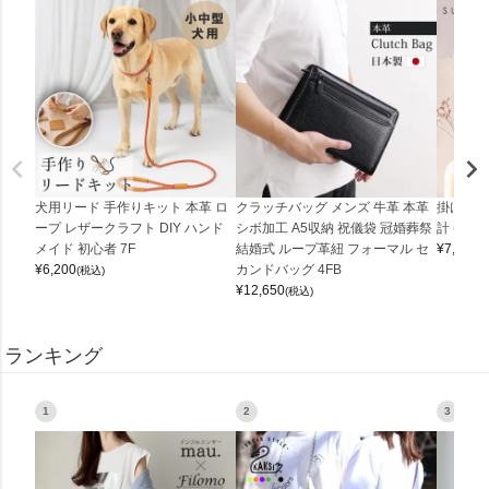
犬用リード 手作りキット 本革 ロ
クラッチバッグ メンズ 牛革 本革
掛け時計
ープ レザークラフト DIY ハンド
シボ加工 A5収納 祝儀袋 冠婚葬祭
計 (0900
メイド 初心者 7F
結婚式 ループ革紐 フォーマル セ
¥
7,150
(
¥
6,200
カンドバッグ 4FB
(税込)
¥
12,650
(税込)
ランキング
1
2
3