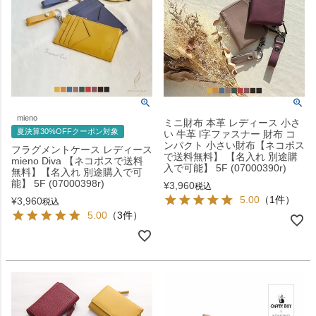
mieno
ミニ財布 本革 レディース 小さ
夏決算30%OFFクーポン対象
い 牛革 l字ファスナー 財布 コ
ンパクト 小さい財布【ネコポス
フラグメントケース レディース
で送料無料】 【名入れ 別途購
mieno Diva 【ネコポスで送料
入で可能】 5F (07000390r)
無料】【名入れ 別途購入で可
能】 5F (07000398r)
¥
3,960
税込
5.00
（1件）
¥
3,960
税込
5.00
（3件）