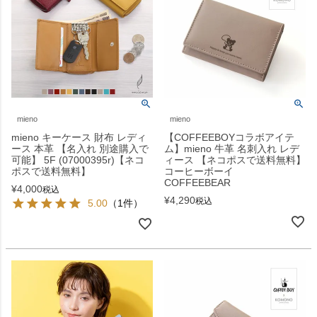
mieno
mieno
mieno キーケース 財布 レディ
【COFFEEBOYコラボアイテ
ース 本革 【名入れ 別途購入で
ム】mieno 牛革 名刺入れ レデ
可能】 5F (07000395r)【ネコ
ィース 【ネコポスで送料無料】
ポスで送料無料】
コーヒーボーイ
COFFEEBEAR
¥
4,000
税込
¥
4,290
税込
5.00
（1件）