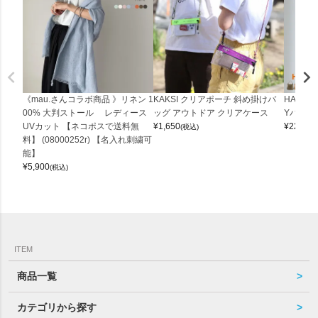
《mau.さんコラボ商品 》リネン 1
KAKSI クリアポーチ 斜め掛けバ
HALEI
00% 大判ストール レディース
ッグ アウトドア クリアケース
Yバッグ 
UVカット 【ネコポスで送料無
¥
1,650
¥
22,000
(税込)
料】 (08000252r) 【名入れ刺繍可
能】
¥
5,900
(税込)
ITEM
商品一覧
カテゴリから探す