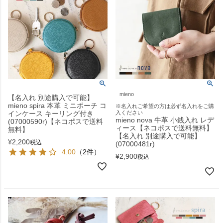
mieno
【名入れ 別途購入で可能】
mieno spira 本革 ミニポーチ コ
※名入れご希望の方は必ず名入れをご購
インケース キーリング付き
入ください
mieno nova 牛革 小銭入れ レデ
(07000590r)【ネコポスで送料
ィース【ネコポスで送料無料】
無料】
【名入れ 別途購入で可能】
¥
2,200
税込
(07000481r)
4.00
（2件）
¥
2,900
税込