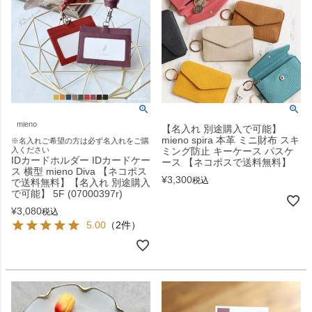
mieno
【名入れ 別途購入で可能】
mieno spira 本革 ミニ財布 スキ
※名入れご希望の方は必ず名入れをご購
入ください
ミング防止 キーケース パスケ
IDカードホルダー IDカードケー
ース 【ネコポスで送料無料】
ス 横型 mieno Diva 【ネコポス
¥
3,300
税込
で送料無料】【名入れ 別途購入
で可能】 5F (07000397r)
¥
3,080
税込
5.00
（2件）