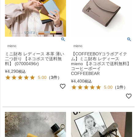
mieno
mieno
ミニ財布 レディース 本革 薄い
【COFFEEBOYコラボアイテ
二つ折り 【ネコポスで送料無
ム】ミニ財布 レディース
料】 (07000496r)
mieno 【ネコポスで送料無料】
コーヒーボーイ
¥
4,290
税込
COFFEEBEAR
5.00
（3件）
¥
4,400
税込
5.00
（1件）