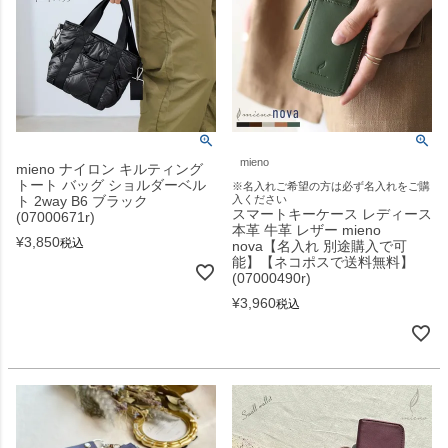
mieno
mieno ナイロン キルティング
トート バッグ ショルダーベル
※名入れご希望の方は必ず名入れをご購
ト 2way B6 ブラック
入ください
スマートキーケース レディース
(07000671r)
本革 牛革 レザー mieno
¥
3,850
税込
nova【名入れ 別途購入で可
能】【ネコポスで送料無料】
(07000490r)
¥
3,960
税込