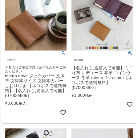
mieno
mieno
※名入れご希望の方は必ず名入れをご購
【名入れ 別途購入で可能】ミニ
入ください
財布 レディース 本革 コインケ
mieno nova ブックカバー 文庫
ース 牛革 mieno Diva spira【ネ
革 文庫本サイズ 文庫本カバー
コポスで送料無料】
しおり付き 【ネコポスで送料無
(07000388r)
料】【名入れ 別途購入で可能】
¥
3,800
(07000489r)
税込
¥
3,630
税込