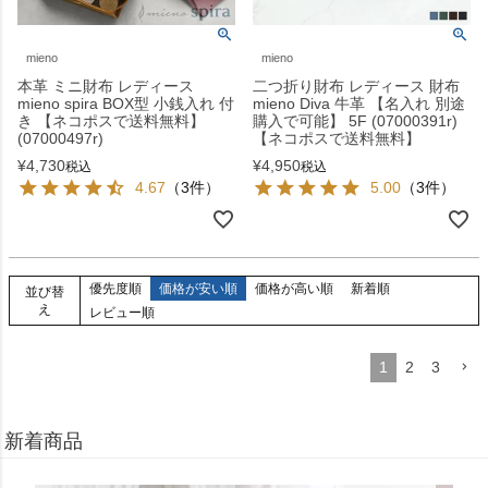
mieno
mieno
本革 ミニ財布 レディース
二つ折り財布 レディース 財布
mieno spira BOX型 小銭入れ 付
mieno Diva 牛革 【名入れ 別途
き 【ネコポスで送料無料】
購入で可能】 5F (07000391r)
(07000497r)
【ネコポスで送料無料】
¥
4,730
¥
4,950
税込
税込
4.67
（3件）
5.00
（3件）
優先度順
価格が安い順
価格が高い順
新着順
並び替
え
レビュー順
1
2
3
新着商品