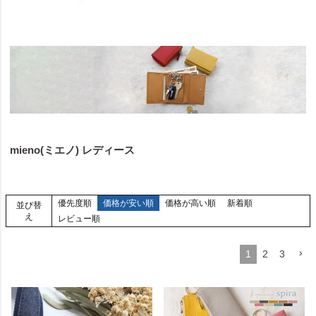
mieno(ミエノ) レディース
優先度順
価格が安い順
価格が高い順
新着順
並び替
え
レビュー順
1
2
3