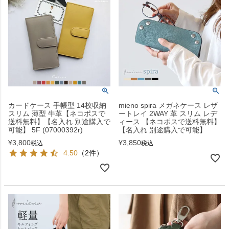
カードケース 手帳型 14枚収納
mieno spira メガネケース レザ
スリム 薄型 牛革【ネコポスで
ートレイ 2WAY 革 スリム レデ
送料無料】【名入れ 別途購入で
ィース 【ネコポスで送料無料】
可能】 5F (07000392r)
【名入れ 別途購入で可能】
¥
3,800
¥
3,850
税込
税込
4.50
（2件）