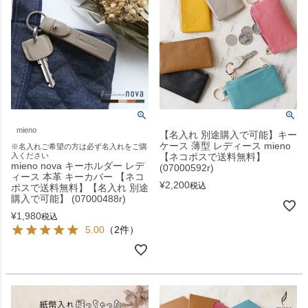
mieno
【名入れ 別途購入で可能】キー
ケース 薄型 レディース mieno
※名入れご希望の方は必ず名入れをご購
入ください
【ネコポスで送料無料】
mieno nova キーホルダー レデ
(07000592r)
ィース 本革 キーカバー 【ネコ
¥
2,200
税込
ポスで送料無料】【名入れ 別途
購入で可能】 (07000488r)
¥
1,980
税込
5.00
（2件）