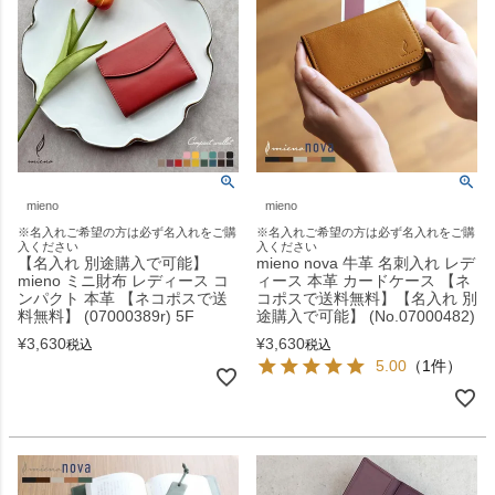
mieno
mieno
※名入れご希望の方は必ず名入れをご購
※名入れご希望の方は必ず名入れをご購
入ください
入ください
【名入れ 別途購入で可能】
mieno nova 牛革 名刺入れ レデ
mieno ミニ財布 レディース コ
ィース 本革 カードケース 【ネ
ンパクト 本革 【ネコポスで送
コポスで送料無料】【名入れ 別
料無料】 (07000389r) 5F
途購入で可能】 (No.07000482)
¥
3,630
¥
3,630
税込
税込
5.00
（1件）