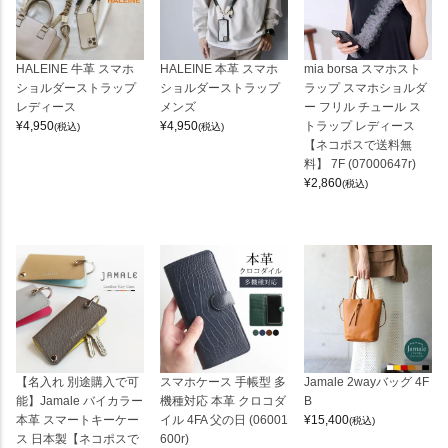
HALEINE 牛革 スマホ
HALEINE 本革 スマホ
mia borsa スマホスト
ショルダーストラップ
ショルダーストラップ
ラップ スマホショルダ
レディース
メンズ
ー フリル チュール ス
¥
4,950
¥
4,950
トラップ レディース
(税込)
(税込)
【ネコポスで送料無
料】 7F (07000647r)
¥
2,860
(税込)
【名入れ 別途購入で可
スマホケース 手帳型 多
Jamale 2wayバッグ 4F
能】Jamale バイカラー
機種対応 本革 クロコダ
B
本革 スマートキーケー
イル 4FA 父の日 (06001
¥
15,400
(税込)
ス 日本製【ネコポスで
600r)