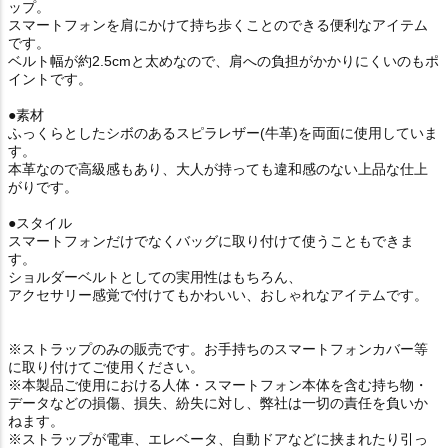
ップ。
スマートフォンを肩にかけて持ち歩くことのできる便利なアイテム
です。
ベルト幅が約2.5cmと太めなので、肩への負担がかかりにくいのもポ
イントです。
●素材
ふっくらとしたシボのあるスピラレザー(牛革)を両面に使用していま
す。
本革なので高級感もあり、大人が持っても違和感のない上品な仕上
がりです。
●スタイル
スマートフォンだけでなくバッグに取り付けて使うこともできま
す。
ショルダーベルトとしての実用性はもちろん、
アクセサリー感覚で付けてもかわいい、おしゃれなアイテムです。
※ストラップのみの販売です。お手持ちのスマートフォンカバー等
に取り付けてご使用ください。
※本製品ご使用における人体・スマートフォン本体を含む持ち物・
データなどの損傷、損失、紛失に対し、弊社は一切の責任を負いか
ねます。
※ストラップが電車、エレベータ、自動ドアなどに挟まれたり引っ