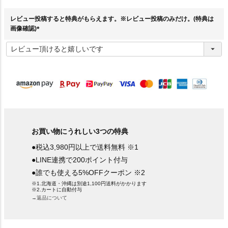
須
)
レビュー投稿すると特典がもらえます。※レビュー投稿のみだけ。(特典は
画像確認)
(
必
須
)
お買い物にうれしい3つの特典
●税込3,980円以上で送料無料 ※1
●LINE連携で200ポイント付与
●誰でも使える5%OFFクーポン ※2
※1.北海道・沖縄は別途1,100円送料がかかります
※2.カートに自動付与
→返品について