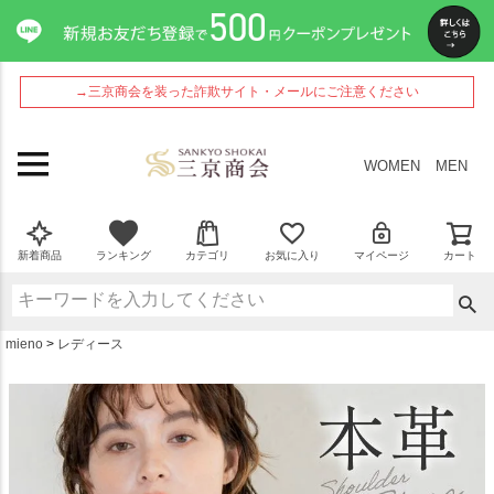
ペー
ジト
ップ
へ
→三京商会を装った詐欺サイト・メールにご注意ください
WOMEN
MEN
新着商品
ランキング
カテゴリ
お気に入り
マイページ
カート
mieno
レディース