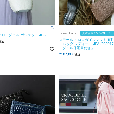
exotic leather
夏決算企画50%OFFク
クロコダイル ポシェット 4FA
スモール クロコダイルマット加工 2
税込
ニバッグ レディース 4FA (060017
コダイル保証書付き』
¥
107,800
税込