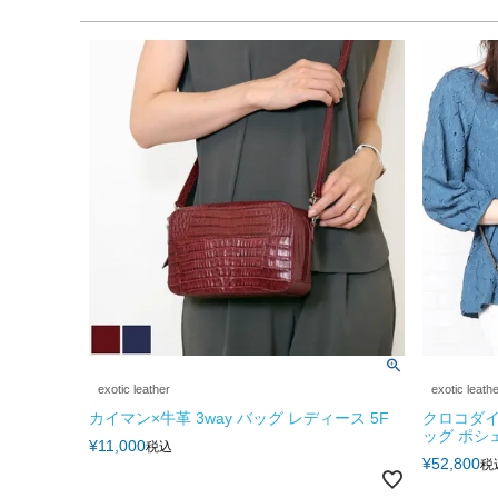
exotic leather
exotic leath
カイマン×牛革 3way バッグ レディース 5F
クロコダイ
ッグ ポシ
¥
11,000
税込
¥
52,800
税