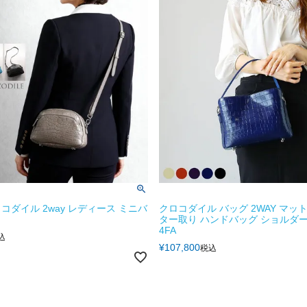
コダイル 2way レディース ミニバ
クロコダイル バッグ 2WAY マット
ター取り ハンドバッグ ショルダ
4FA
込
¥
107,800
税込