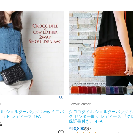
er
exotic leather
ル ショルダーバッグ 2way ミニバ
クロコダイル ショルダーバッグ 
ェット レディース 4FA
グ センター取り レディース 『ク
保証書付き』 4FA
込
¥
96,800
税込