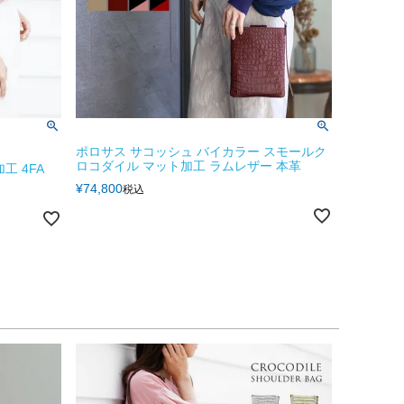
ポロサス サコッシュ バイカラー スモールク
ロコダイル マット加工 ラムレザー 本革
工 4FA
¥
74,800
税込