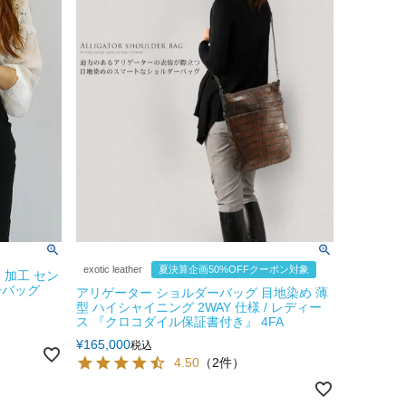
exotic leather
夏決算企画50%OFFクーポン対象
 加工 セン
ーバッグ
アリゲーター ショルダーバッグ 目地染め 薄
型 ハイシャイニング 2WAY 仕様 / レディー
ス 『クロコダイル保証書付き』 4FA
¥
165,000
税込
4.50
（2件）