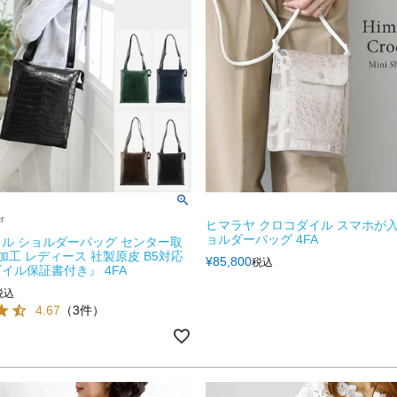
er
ヒマラヤ クロコダイル スマホが入
ョルダーバッグ 4FA
ル ショルダーバッグ センター取
 加工 レディース 社製原皮 B5対応
¥
85,800
税込
イル保証書付き』 4FA
税込
4.67
（3件）