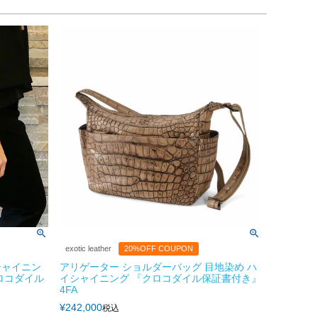
exotic leather
20%OFF COUPON
シャイニン
アリゲーター ショルダーバッグ 目地染め ハ
ロコダイル
イシャイニング 『クロコダイル保証書付き』
4FA
¥
242,000
税込