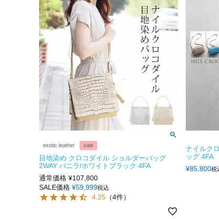
exotic leather
sale
ナイルクロ
ッグ 4FA
目地染め クロコダイル ショルダーバッグ
2WAY バニラ/ホワイトブラック 4FA
¥
85,800
税
通常価格
¥
107,800
SALE価格
¥
59,999
税込
4.25
（4件）