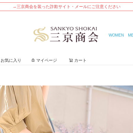
→三京商会を装った詐欺サイト・メールにご注意ください
WOMEN
M
検索
お気に入り
マイページ
カート