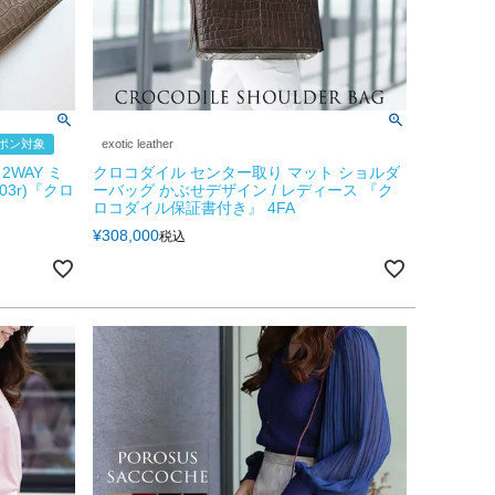
ーポン対象
exotic leather
WAY ミ
クロコダイル センター取り マット ショルダ
03r)『クロ
ーバッグ かぶせデザイン / レディース 『ク
ロコダイル保証書付き』 4FA
¥
308,000
税込