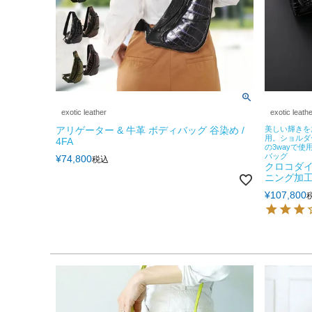
exotic leather
exotic leath
アリゲーター & 牛革 ボディバッグ 谷染め /
美しい輝きを
用。ショルダ
4FA
の3wayで
バッグ
¥
74,800
税込
クロコダイ
ニング加
¥
107,800