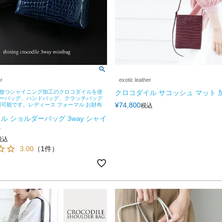
er
exotic leather
放つシャイニング加工のクロコダイルを使
クロコダイル サコッシュ マット 加
ーバッグ、ハンドバッグ、クラッチバッグ
¥
74,800
使用可能です。レディース フォーマル お財布
税込
ル ショルダーバッグ 3way シャイ
工
税込
3.00
（1件）