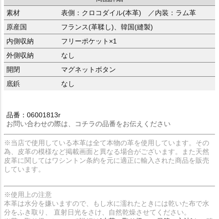
素材
表側：クロコダイル(本革) ／内装：ラム革
原産国
フランス(革鞣し)、韓国(縫製)
内側収納
フリーポケット×1
外側収納
なし
開閉
マグネットボタン
底鋲
なし
品番：06001813r
お問い合わせの際は、コチラの品番をお伝えください
※当店で使用している本革は全て本物の革を使用しています。その
為、皮革の模様など掲載画面と異なる場合がございます。また天然
皮革に関してはワシントン条約を元に適正に輸入された商品を販売
しています。
※使用上の注意
本革は水分を嫌いますので、もし水に濡れたときには乾いた布で水
分をふき取り、 直射日光をさけ、自然乾燥させてください。