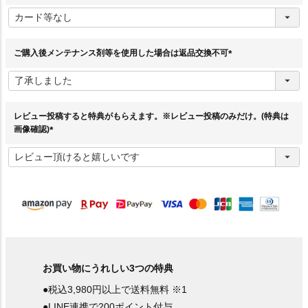
(
必
須
)
ご購入後メンテナンス剤等を使用した場合は返品交換不可
(
必
須
)
レビュー投稿すると特典がもらえます。※レビュー投稿のみだけ。(特典は
画像確認)
(
必
須
)
お買い物にうれしい3つの特典
●税込3,980円以上で送料無料 ※1
●LINE連携で200ポイント付与