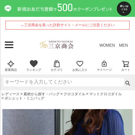
ペー
ジト
ップ
へ
→三京商会を装った詐欺サイト・メールにご注意ください
WOMEN
MEN
新着商品
ランキング
カテゴリ
お気に入り
マイページ
カート
レディース
素材から探す・バッグ
クロコダイル
マットクロコダイル
ポシェット・ミニバッグ