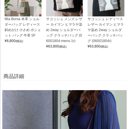
Mia Borsa 本革 ショル
サコッシュ メンズ レザ
サコッシュ レディース
ダーバッグ レディース
ー カイマン ヒマラヤ染
レザー カイマン ヒマラ
斜めがけ 小さめ ポシェ
め 2way ショルダーバ
ヤ染め 2way ショルダ
ット バッグ 牛革 5F
ッグ クラッチバッグ (0
ーバッグ クラッチバッ
¥
8,800
6001804-mens-1r)
グ (06001804r)
(税込)
¥
63,800
¥
63,800
(税込)
(税込)
商品詳細