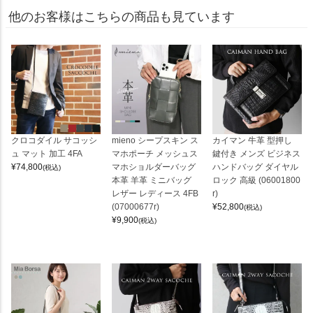
他のお客様はこちらの商品も見ています
クロコダイル サコッシ
mieno シープスキン ス
カイマン 牛革 型押し
ュ マット 加工 4FA
マホポーチ メッシュス
鍵付き メンズ ビジネス
¥
74,800
マホショルダーバッグ
ハンドバッグ ダイヤル
(税込)
本革 羊革 ミニバッグ
ロック 高級 (06001800
レザー レディース 4FB
r)
(07000677r)
¥
52,800
(税込)
¥
9,900
(税込)