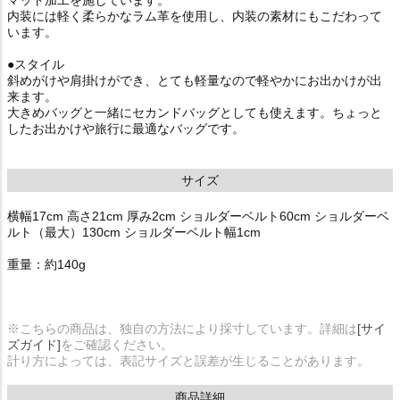
内装には軽く柔らかなラム革を使用し、内装の素材にもこだわって
います。
●スタイル
斜めがけや肩掛けができ、とても軽量なので軽やかにお出かけが出
来ます。
大きめバッグと一緒にセカンドバッグとしても使えます。ちょっと
したお出かけや旅行に最適なバッグです。
サイズ
横幅17cm 高さ21cm 厚み2cm ショルダーベルト60cm ショルダーベ
ルト（最大）130cm ショルダーベルト幅1cm
重量：約140g
※こちらの商品は、独自の方法により採寸しています。詳細は
[サイ
ズガイド]
をご確認ください。
計り方によっては、表記サイズと誤差が生じることがあります。
商品詳細