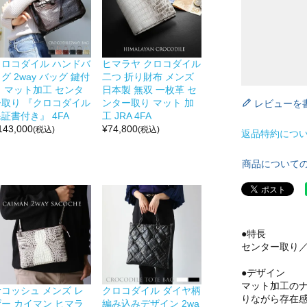
クロコダイル ハンドバ
ヒマラヤ クロコダイル
グ 2way バッグ 鍵付
二つ 折り財布 メンズ
き マット加工 センタ
日本製 無双 一枚革 セ
ー取り 『クロコダイル
ンター取り マット 加
レビューを
証書付き』 4FA
工 JRA 4FA
143,000
¥
74,800
(税込)
(税込)
返品特約につ
商品について
●特長
センター取り
●デザイン
マット加工の
サコッシュ メンズ レ
クロコダイル ダイヤ柄
りながら存在
ザー カイマン ヒマラ
編み込みデザイン 2wa