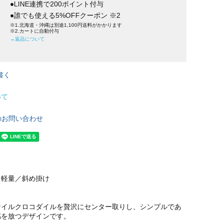
●LINE連携で200ポイント付与
●誰でも使える5%OFFクーポン ※2
※1.北海道・沖縄は別途1,100円送料がかかります
※2.カートに自動付与
→返品について
書く
いて
のお問い合わせ
／軽量／斜め掛け
ナイルクロコダイルを贅沢にセンター取りし、シンプルであ
感を放つデザインです。