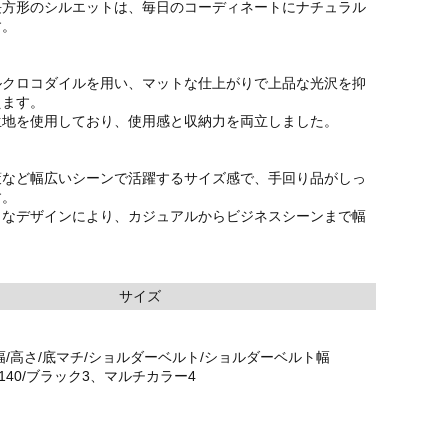
長方形のシルエットは、毎日のコーディネートにナチュラル
す。
ルクロコダイルを用い、マットな仕上がりで上品な光沢を抑
えます。
生地を使用しており、使用感と収納力を両立しました。
策など幅広いシーンで活躍するサイズ感で、手回り品がしっ
す。
ュなデザインにより、カジュアルからビジネスシーンまで幅
サイズ
幅/高さ/底マチ/ショルダーベルト/ショルダーベルト幅
/89～140/ブラック3、マルチカラー4