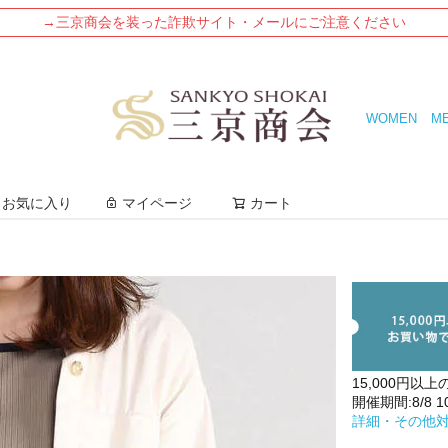
→三京商会を装った詐欺サイト・メールにご注意ください
WOMEN
M
検索
お気に入り
マイページ
カート
15,000円以上
開催期間:8/8 10:
詳細・その他