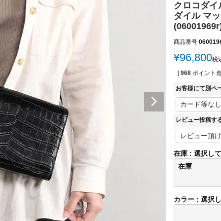
クロコダイ
ダイル マ
(06001969r
商品番号
060019
¥
96,800
税
[
968
ポイント進
お客様にて別ペ
レビュー投稿す
在庫
選択し
在庫
カラー
選択