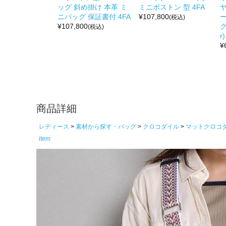
ッグ 斜め掛け 本革 ミ
ミニボストン 型 4FA
ヤ
ニバッグ 保証書付 4FA
¥
107,800
(税込)
¥
107,800
グ
(税込)
r)
¥
商品詳細
レディース
素材から探す・バッグ
クロコダイル
マットクロコ
item