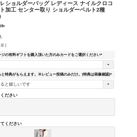
ル ショルダーバッグ レディース ナイルクロコ
ット加工 センター取り ショルダーベルト2種
)
69r
込
呈 ]
ージの有料ギフトを購入頂いた方のみカードをご選択ください
(
必
須
ると特典がもらえます。※レビュー投稿のみだけ。(特典は画像確認)
)
(
必
須
てください
)
してください