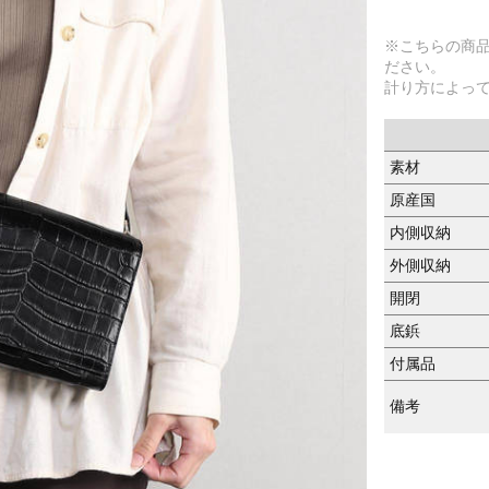
※こちらの商
ださい。
計り方によっ
素材
原産国
内側収納
外側収納
開閉
底鋲
付属品
備考