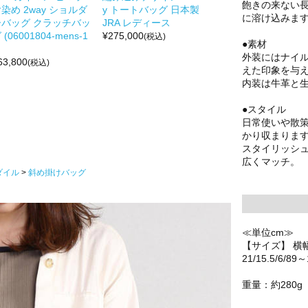
飽きの来ない
染め 2way ショルダ
y トートバッグ 日本製
に溶け込みま
ーバッグ クラッチバッ
JRA レディース
 (06001804-mens-1
¥
275,000
(税込)
●素材
外装にはナイ
63,800
(税込)
えた印象を与
内装は牛革と
●スタイル
日常使いや散
かり収まりま
スタイリッシ
広くマッチ。
ダイル
斜め掛けバッグ
≪単位cm≫
【サイズ】 横
21/15.5/6
重量：約280g