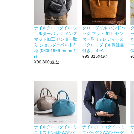
ナイルクロコダイル シ
クロコダイル ハンドバ
ョルダーバッグ メンズ
ッグ マット 加工 セン
ッ
マット加工 センター取
ター取り / レディース
り ショルダーベルト2
『クロコダイル保証書
種 (06001969-mens-1
付き』 4FA
保
r)
¥
99,815
¥
(税込)
¥
96,800
(税込)
ナイルクロコダイル ミ
ナイルクロコダイル ミ
ニボストン型2WAYバ
ニバッグ 2WAYバッグ