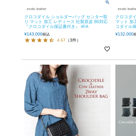
exotic leather
exotic leath
クロコダイル ショルダーバッグ センター取
クロコダイ
り マット 加工 レディース 社製原皮 B5対応
マット 加
『クロコダイル保証書付き』 4FA
コダイル保
¥
143,000
¥
132,000
税込
4.67
（3件）