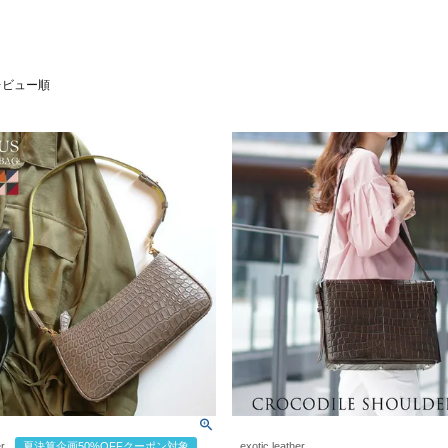
レビュー順
er
夏決算企画50%OFFクーポン対象
exotic leather