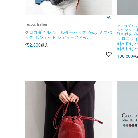
exotic leather
クロコダイル 
ッグ マット 
クロコダイル ショルダーバッグ 2way ミニバ
証書 付き プ
ッグ ポシェット レディース 4FA
クロコダイ
斜め掛けバ
¥
52,800
税込
斜め掛けバ
¥
96,800
税