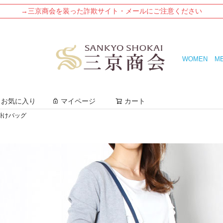
→三京商会を装った詐欺サイト・メールにご注意ください
WOMEN
M
検索
お気に入り
マイページ
カート
掛けバッグ