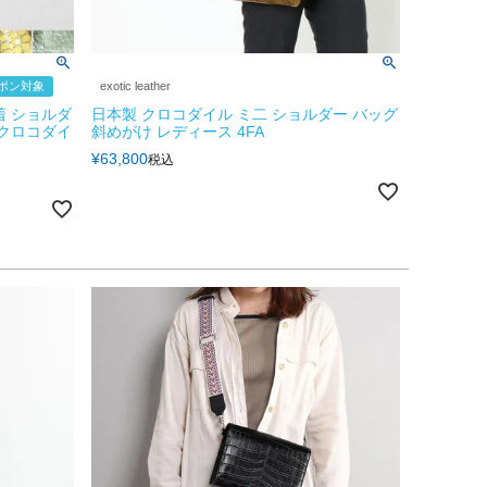
ーポン対象
exotic leather
着 ショルダ
日本製 クロコダイル ミ二 ショルダー バッグ
 クロコダイ
斜めがけ レディース 4FA
¥
63,800
税込