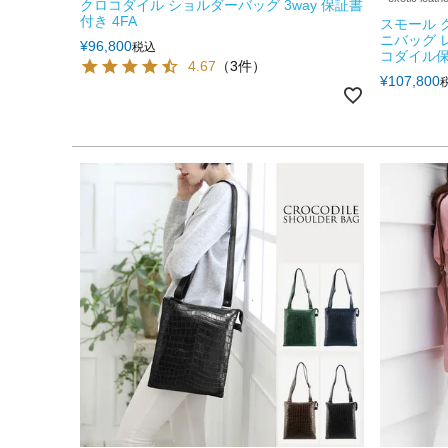
クロコダイル ショルダーバッグ 3way 保証書
付き 4FA
スモール 
ニバッグ レ
¥
96,800
税込
コダイル
4.67
（3件）
¥
107,800