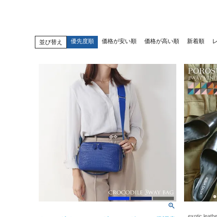
優先度順
価格が安い順
価格が高い順
新着順
並び替え
exotic leath