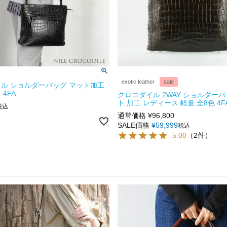
exotic leather
sale
ル ショルダーバッグ マット加工
4FA
クロコダイル 2WAY ショルダーバ
ト 加工 レディース 軽量 全8色 4F
税込
通常価格
¥
96,800
SALE価格
¥
59,999
税込
5.00
（2件）