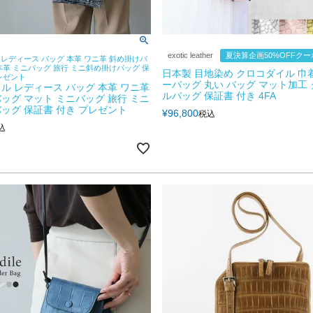
exotic leather
夏決算企画50%OFFク
レディース バッグ 本革 ワニ革 斜め掛けバ
本革 ミニバッグ 旅行 ミニ斜め掛けバッグ 保
日本製 目地染め クロコダイル 巾
レゼント
ーバッグ 丸い バッグ マット加工
ル レディース バッグ 本革 ワニ革
ルバッグ 保証書 付き 4FA
ッグ マット ミニバッグ 旅行 ミニ
ッグ 保証書 付き プレゼント
¥
96,800
税込
込