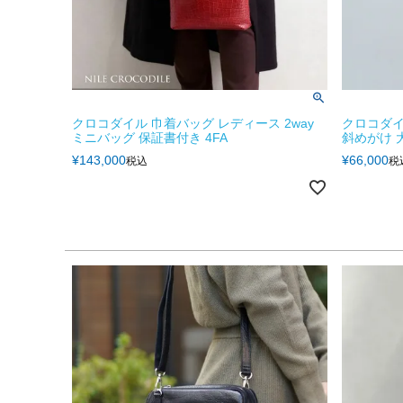
クロコダイル 巾着バッグ レディース 2way
クロコダイ
ミニバッグ 保証書付き 4FA
斜めがけ 大人
¥
143,000
¥
66,000
税込
税