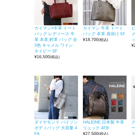
カイマン×牛革 トート
カイマン 牛革 トート
バッグ レディース 牛
バッグ 本革 肩掛け 5F
革 本革 鰐革 バッグ 全
¥
18,700
ッ
(税込)
3色 キャメル ワイン
¥
ネイビー 5F
¥
16,500
(税込)
ダイヤモンド パイソン
HALEINE 日本製 牛革
ボディバッグ 大容量 4
リュック 4FB
FA
¥
27,500
(税込)