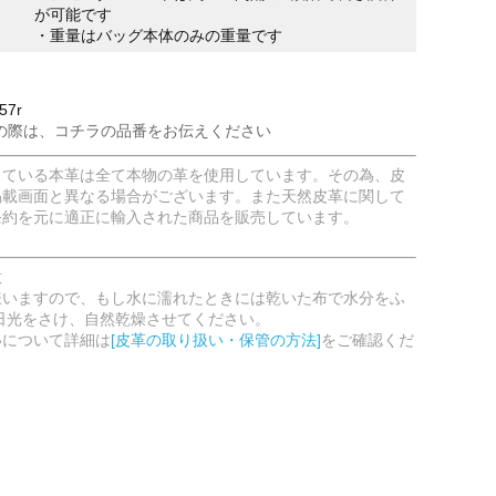
が可能です
・重量はバッグ本体のみの重量です
57r
の際は、コチラの品番をお伝えください
している本革は全て本物の革を使用しています。その為、皮
掲載画面と異なる場合がございます。また天然皮革に関して
条約を元に適正に輸入された商品を販売しています。
意
嫌いますので、もし水に濡れたときには乾いた布で水分をふ
日光をさけ、自然乾燥させてください。
いについて詳細は
[皮革の取り扱い・保管の方法]
をご確認くだ