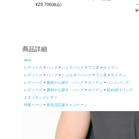
¥
29,700
ー
(税込)
¥
商品詳細
item
レディース
バッグ
ハンドバッグ
ワニ革
カイマン
レディース
バッグ
ショルダーバッグ
ワニ革
カイマン
レディース
素材から探す・バッグ
カイマン
ハンドバッグ
レディース
素材から探す・バッグ
カイマン
斜め掛けバッグ
エキゾチックレザー
特集ページ
新生活応援キャンペーン