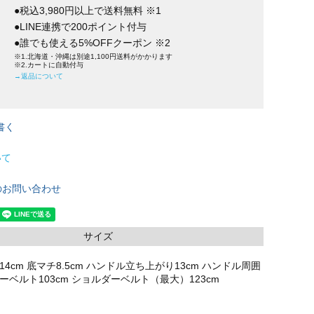
●税込3,980円以上で送料無料 ※1
●LINE連携で200ポイント付与
●誰でも使える5%OFFクーポン ※2
※1.北海道・沖縄は別途1,100円送料がかかります
※2.カートに自動付与
→返品について
書く
いて
のお問い合わせ
サイズ
さ14cm 底マチ8.5cm ハンドル立ち上がり13cm ハンドル周囲
ダーベルト103cm ショルダーベルト（最大）123cm