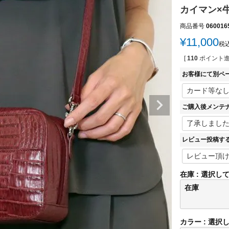
カイマン×牛
商品番号
060016
¥
11,000
税
[
110
ポイント進
お客様にて別ペ
ご購入後メンテ
レビュー投稿す
在庫
選択し
在庫
カラー
選択