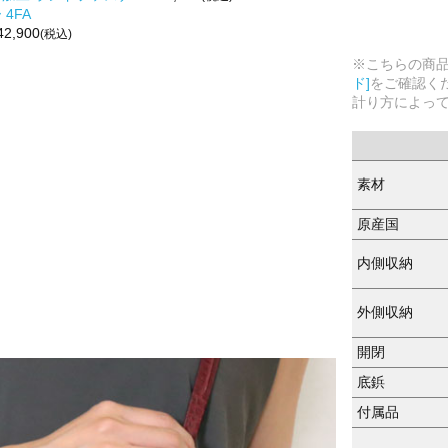
 4FA
42,900
(税込)
※こちらの商
ド]
をご確認く
計り方によっ
素材
原産国
内側収納
外側収納
開閉
底鋲
付属品