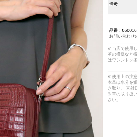
備考
品番：060016
お問い合わせ
※当店で使用
革の模様など
はワシントン
※使用上の注
本革は水分を
き取り、 直射
※革の取り扱
さい。