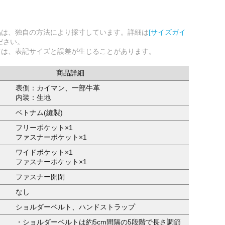
品は、独自の方法により採寸しています。詳細は
[サイズガイ
ださい。
ては、表記サイズと誤差が生じることがあります。
商品詳細
表側：カイマン、一部牛革
内装：生地
ベトナム(縫製)
フリーポケット×1
ファスナーポケット×1
ワイドポケット×1
ファスナーポケット×1
ファスナー開閉
なし
ショルダーベルト、ハンドストラップ
・ショルダーベルトは約5cm間隔の5段階で長さ調節