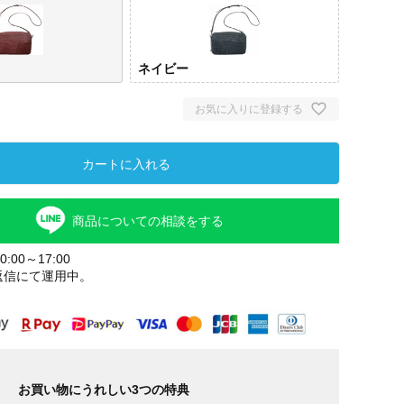
ネイビー
お気に入りに登録する
カートに入れる
商品についての相談をする
ワイン
ネイ
:00～17:00
返信にて運用中。
お買い物にうれしい3つの特典