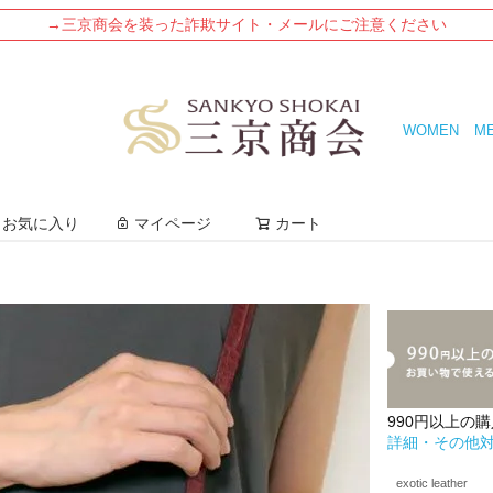
→三京商会を装った詐欺サイト・メールにご注意ください
WOMEN
M
検索
お気に入り
マイページ
カート
990円以上の
詳細・その他
exotic leather