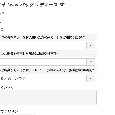
革 3way バッグ レディース 5F
57r
込
呈 ]
ージの有料ギフトを購入頂いた方のみカードをご選択ください
(
必
須
ナンス剤等を使用した場合は返品交換不可
)
(
必
須
ると特典がもらえます。※レビュー投稿のみだけ。(特典は画像確認)
)
(
必
須
てください
)
してください