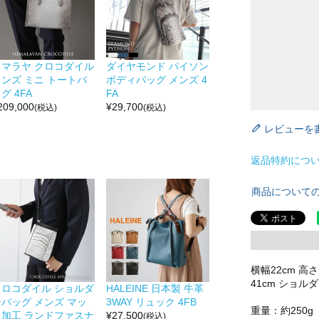
ヒマラヤ クロコダイル
ダイヤモンド パイソン
メンズ ミニ トートバ
ボディバッグ メンズ 4
グ 4FA
FA
209,000
¥
29,700
(税込)
(税込)
レビューを
返品特約につ
商品について
横幅22cm 高
41cm ショル
クロコダイル ショルダ
HALEINE 日本製 牛革
ーバッグ メンズ マッ
3WAY リュック 4FB
重量：約250g
ト加工 ランドファスナ
¥
27,500
(税込)