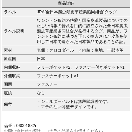
商品詳細
ラベル
JRA[全日本爬虫類皮革産業協同組合]タッグ
ワシントン条約の啓蒙と国産皮革製品についての
正しい情報の普及を目的に設立された全日本爬虫
ラベル説明
類皮革産業協同組合が発行するタグ。商品が、ワ
シントン条約に基づき正しく輸入された皮革を使
用して日本で造られた日本製品であることの証。
素材
表側：クロコダイル ／内装：生地、一部本革
原産国
日本
内側収納
フリーポケット×2、ファスナー付きポケット×1
外側収納
ファスナーポケット×1
開閉
ファスナー
底鋲
なし
・ショルダーベルトは無段階調整です。
備考
・マチのない薄型デザインです。
品番：06001882r
お問い合わせの際は、コチラの品番をお伝えください