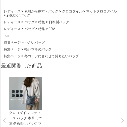
レディース
素材から探す・バッグ
クロコダイル
マットクロコダイル
斜め掛けバッグ
レディース
バッグ
特集
日本製バッグ
レディース
バッグ
特集
JRA
item
特集ページ
小さいバッグ
特集ページ
軽い本革のバッグ
特集ページ
冬コーデに合わせて持ちたいバッグ
最近閲覧した商品
クロコダイル レディ
ース バッグ 本革 ワニ
革 斜め掛けバッグ マ