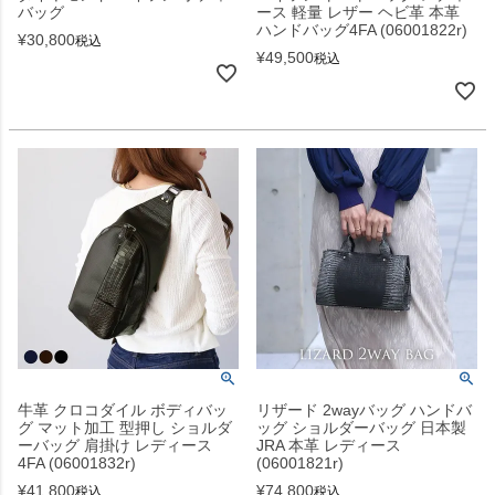
バッグ
ース 軽量 レザー ヘビ革 本革
ハンドバッグ4FA (06001822r)
¥
30,800
税込
¥
49,500
税込
牛革 クロコダイル ボディバッ
リザード 2wayバッグ ハンドバ
グ マット加工 型押し ショルダ
ッグ ショルダーバッグ 日本製
ーバッグ 肩掛け レディース
JRA 本革 レディース
4FA (06001832r)
(06001821r)
¥
41,800
¥
74,800
税込
税込