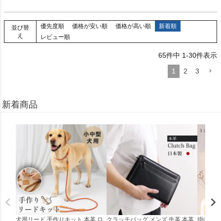
優先度順
価格が安い順
価格が高い順
新着順
並び替
え
レビュー順
65
件中
1
-
30
件表示
1
2
3
新着商品
犬用リード 手作りキット 本革 ロ
クラッチバッグ メンズ 牛革 本革
掛け時計