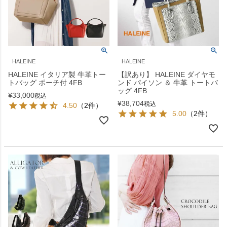
HALEINE
HALEINE
HALEINE イタリア製 牛革トー
【訳あり】 HALEINE ダイヤモ
トバッグ ポーチ付 4FB
ンド パイソン ＆ 牛革 トートバ
ッグ 4FB
¥
33,000
税込
¥
38,704
税込
4.50
（2件）
5.00
（2件）