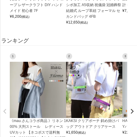
ープ レザークラフト DIY ハンド
シボ加工 A5収納 祝儀袋 冠婚葬祭
計 (0900
メイド 初心者 7F
結婚式 ループ革紐 フォーマル セ
¥
7,150
(
¥
6,200
カンドバッグ 4FB
(税込)
¥
12,650
(税込)
ランキング
1
2
3
《mau.さんコラボ商品 》リネン 1
KAKSI クリアポーチ 斜め掛けバ
HALEI
00% 大判ストール レディース
ッグ アウトドア クリアケース
Yバッグ 
UVカット 【ネコポスで送料無
¥
1,650
¥
22,000
(税込)