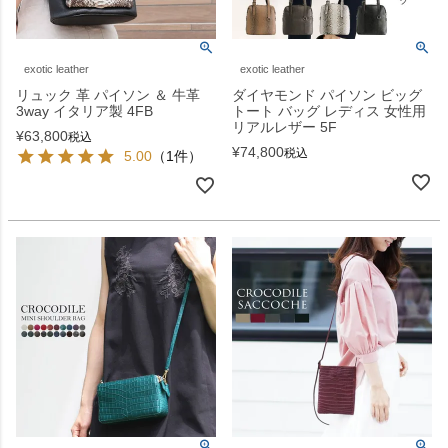
exotic leather
exotic leather
リュック 革 パイソン ＆ 牛革
ダイヤモンド パイソン ビッグ
3way イタリア製 4FB
トート バッグ レディス 女性用
リアルレザー 5F
¥
63,800
税込
¥
74,800
税込
5.00
（1件）