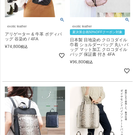
exotic leather
exotic leather
夏決算企画50%OFFクーポン対象
アリゲーター & 牛革 ボディバ
ッグ 谷染め / 4FA
日本製 目地染め クロコダイル
巾着 ショルダーバッグ 丸い バ
¥
74,800
税込
ッグ マット加工 クロコダイル
バッグ 保証書 付き 4FA
¥
96,800
税込