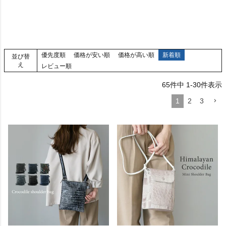
優先度順
価格が安い順
価格が高い順
新着順
並び替
え
レビュー順
65
件中
1
-
30
件表示
1
2
3