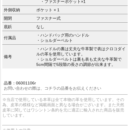
・ファスナーポケット×1
外側収納
ポケット × 1
開閉
ファスナー式
底鋲
なし
・ハンドバッグ用のハンドル
付属品
・ショルダーベルト
・ハンドルの裏は丈夫な牛革製で表はクロコダイ
ルの革を使用しています。
備考
・ショルダーベルトは裏も表も丈夫な牛革製で
5cm間隔で5段階の長さの調節が出来ます。
品番：06001106r
お問い合わせの際は、コチラの品番をお伝えください
※当店で使用している本革は全て本物の革を使用しています。その
為、皮革の模様など掲載画面と異なる場合がございます。また天然
皮革に関してはワシントン条約を元に適正に輸入された商品を販売
しています。