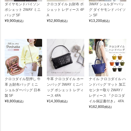
ダイヤモンドパイソン
クロコダイル お財布 ポ
3WAY ショルダーバッ
ポシェット 2WAY ミニ
シェット レディース 4F
グ ダイヤモンド パイソ
バッグ 5F
A
ン 5F
¥
9,900
¥
52,800
¥
13,200
(税込)
(税込)
(税込)
クロコダイル型押し 牛
牛革 クロコダイル ホー
ナイル クロコダイル ハ
革 お財布バッグ ミニ
ンバッグ 3WAY ミニバ
ンドバッグ マット 加工
ショルダーバッグ 日本
ッグ ポシェット レディ
センター取り 2WAY /
製 5F
ース 4FA
レディース 『クロコダ
¥
8,800
¥
14,300
イル保証書付き』 4FA
(税込)
(税込)
¥
162,800
(税込)