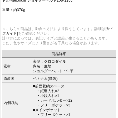
ドル周囲30cm ショルダーベルト108-128cm
重量：約370g
※こちらの商品は、独自の方法により採寸しています。詳細は
[サイ
ズガイド]
をご確認ください。
計り方によっては、表記サイズと誤差が生じることがあります。
また、色やサイズにより重さが若干異なる場合があります。
商品詳細
表側：クロコダイル
素材
内装：生地
ショルダーベルト：牛革
原産国
ベトナム(縫製)
■前面収納スペース
・紙幣入れ×2
・小銭入れ×1
・カードホルダー×12
内側収納
・フリーポケット×3
■メインポケット
・フリーポケット×1