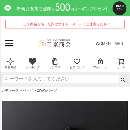
ペー
ジト
ップ
へ
→三京商会を装った詐欺サイト・メールにご注意ください
WOMEN
MEN
新着商品
ランキング
カテゴリ
お気に入り
マイページ
カート
レディース
バッグ
2WAYバッグ