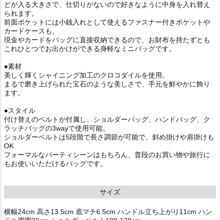
どが入る大きさで、仕切りがないので好きなように中身を入れ替え
られます。
前面ポケットには小銭入れとして使えるファスナー付きポケットや
カードケースも。
現金やカードをバッグに直接収納できるので、お財布を持たずとも
これひとつでお出かけができる身軽なミニバッグです。
●素材
美しく輝くシャイニング加工のクロコダイルを使用。
まるで磨き上げられた宝石のような美しさで、手元を鮮やかに飾り
ます。
●スタイル
付け替えのベルトが付属し、ショルダーバッグ、ハンドバッグ、ク
ラッチバッグの3wayで使用可能。
ショルダーベルトは5段階で長さ調節が可能で、斜め掛けや肩掛けも
OK
フォーマルなパーティシーンはもちろん、普段のお買い物や旅行に
もお使いいただけるバッグです。
サイズ
横幅24cm 高さ13.5cm 底マチ6.5cm ハンドル立ち上がり11cm ハン