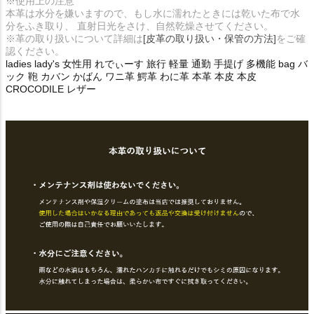
※使用上の注意
本革は水分を嫌いますので、もし水に濡れたときには乾いた布で水
分をふき取り、 直射日光をさけ、自然乾燥させてください。
※革の取り扱いについて詳細は
[皮革の取り扱い・保管の方法]
をご確
認ください。
ladies lady's 女性用 れでぃーす 旅行 軽量 通勤 手提げ 多機能 bag バ
ック 鞄 カバン かばん ワニ革 鰐革 わに革 本革 本皮 本皮
CROCODILE レザー