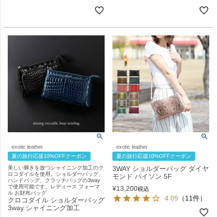
exotic leather
exotic leather
夏の旅行応援10%OFFクーポン
夏の旅行応援10%OFFクーポン
美しい輝きを放つシャイニング加工のク
3WAY ショルダーバッグ ダイヤ
ロコダイルを使用。ショルダーバッグ、
モンド パイソン 5F
ハンドバッグ、クラッチバッグの3way
で使用可能です。レディース フォーマ
¥
13,200
税込
ル お財布バッグ
4.09
（11件）
クロコダイル ショルダーバッグ
3way シャイニング加工