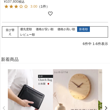
¥
107,800
税込
3.00
（1件）
優先度順
価格が安い順
価格が高い順
新着順
並び替
え
レビュー順
6
件中
1
-
6
件表示
新着商品