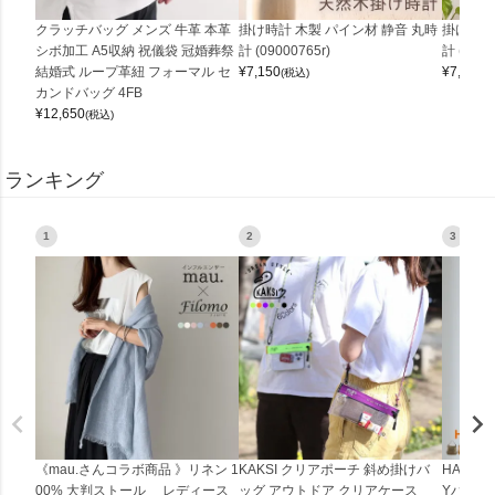
クラッチバッグ メンズ 牛革 本革
掛け時計 木製 パイン材 静音 丸時
掛け時計
シボ加工 A5収納 祝儀袋 冠婚葬祭
計 (09000765r)
計 (0900
結婚式 ループ革紐 フォーマル セ
¥
7,150
¥
7,150
(税込)
(
カンドバッグ 4FB
¥
12,650
(税込)
ランキング
1
2
3
《mau.さんコラボ商品 》リネン 1
KAKSI クリアポーチ 斜め掛けバ
HALEI
00% 大判ストール レディース
ッグ アウトドア クリアケース
Yバッグ 