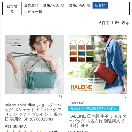
優先度順
価格が安い順
価格が高い順
新着順
並び替
え
レビュー順
6
件中
1
-
6
件表示
HALEINE
mieno spira diva ショルダーバ
夏の旅行応援10%OFFクーポン
ッグ ポシェット ミニバッグ フ
リンジ ギフト プレゼント 母の
HALEINE 日本製 牛革 ショルダ
日 実用的 5F (07000194r)
ーバッグ 【名入れ 別途購入で
可能】4FB
¥
11,000
税込