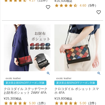
4.27
（11件）
¥
16,500
税込
4.60
（5件）
exotic leather
exotic leather
夏決算企画50%OFFクーポン対象
夏決算企画50%OFFクーポン対象
クロコダイル ステッチワーク
クロコダイル ポシェット スマ
お財布ポシェット 2WAY 4FA
ホ 4FA
¥
25,300
¥
19,800
税込
税込
5.00
（1件）
5.00
（2件）