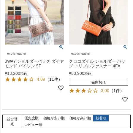
exotic leather
exotic leather
3WAY ショルダーバッグ ダイヤ
クロコダイル ショルダー バッ
モンド パイソン 5F
グ トリプルファスナー 4FA
¥
13,200
¥
53,900
税込
税込
4.09
（11件）
在庫切れ
3.00
（1件）
優先度順
価格が安い順
価格が高い順
新着順
並び替
え
レビュー順