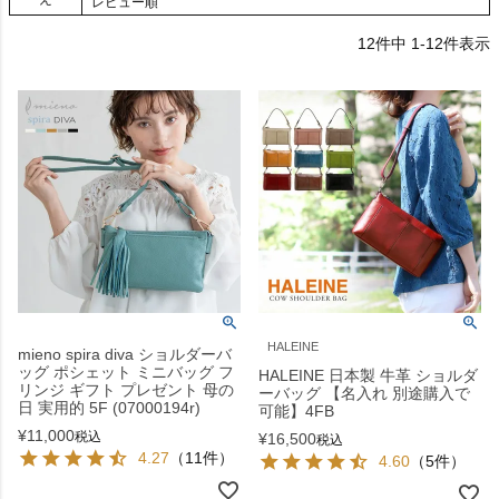
レビュー順
12
件中
1
-
12
件表示
HALEINE
mieno spira diva ショルダーバ
ッグ ポシェット ミニバッグ フ
HALEINE 日本製 牛革 ショルダ
リンジ ギフト プレゼント 母の
ーバッグ 【名入れ 別途購入で
日 実用的 5F (07000194r)
可能】4FB
¥
11,000
税込
¥
16,500
税込
4.27
（11件）
4.60
（5件）