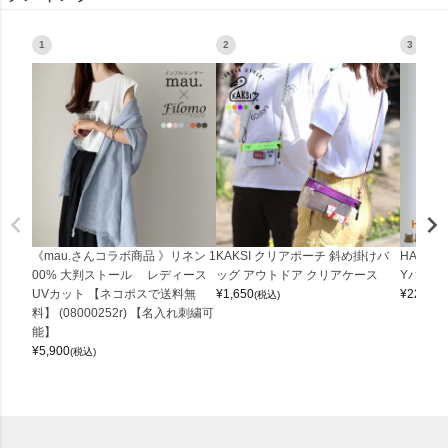
1
2
3
《mau.さんコラボ商品 》リネン 1
KAKSI クリアポーチ 斜め掛けバ
HALEI
00% 大判ストール レディース
ッグ アウトドア クリアケース
Yバッグ 
UVカット 【ネコポスで送料無
¥
1,650
¥
22,000
(税込)
料】 (08000252r) 【名入れ刺繍可
能】
¥
5,900
(税込)