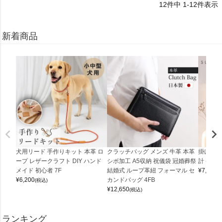
12
件中
1
-
12
件表示
新着商品
犬用リード 手作りキット 本革 ロ
クラッチバッグ メンズ 牛革 本革
掛け時計
ープ レザークラフト DIY ハンド
シボ加工 A5収納 祝儀袋 冠婚葬祭
計 (0900
メイド 初心者 7F
結婚式 ループ革紐 フォーマル セ
¥
7,150
(
¥
6,200
カンドバッグ 4FB
(税込)
¥
12,650
(税込)
ランキング