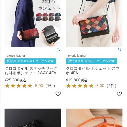
exotic leather
exotic leather
夏決算企画50%OFFクーポン対象
夏決算企画50%OFFクーポン対象
クロコダイル ステッチワーク
クロコダイル ポシェット スマ
お財布ポシェット 2WAY 4FA
ホ 4FA
¥
25,300
¥
19,800
税込
税込
5.00
（1件）
5.00
（2件）