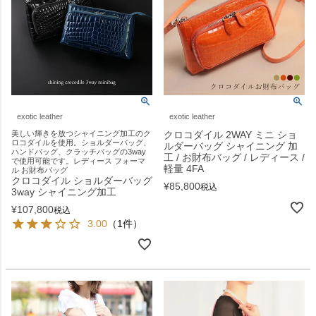
exotic leather
exotic leather
美しい輝きを放つシャイニング加工のク
クロコダイル 2WAY ミニ ショ
ロコダイルを使用。ショルダーバッグ、
ルダーバッグ シャイニング 加
ハンドバッグ、クラッチバッグの3way
工 / お財布バッグ / レディース /
で使用可能です。レディース フォーマ
軽量 4FA
ル お財布バッグ
クロコダイル ショルダーバッグ
¥
85,800
税込
3way シャイニング加工
¥
107,800
税込
3.00
（1件）