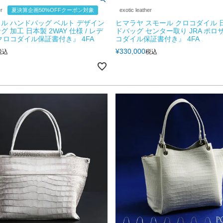
er
夏決算企画50%OFFクーポン対象
exotic leather
ル ハンドバッグ ベルト デザイン
ヒマラヤ スモール クロコダイル 
 加工 日本製 2WAY 仕様 / レデ
ドバッグ センター取り JRA ポロ
クロコダイル保証書付き』 4FA
コダイル保証書付き』 4FA
¥
330,000
税込
税込