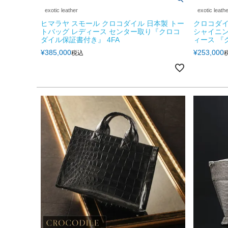
exotic leather
exotic leath
ヒマラヤ スモール クロコダイル 日本製 トー
クロコダイ
トバッグ レディース センター取り『クロコ
シャイニング
ダイル保証書付き』 4FA
ィース 『
¥
385,000
¥
253,000
税込