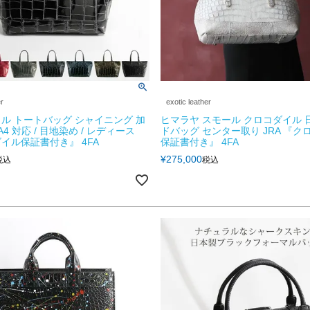
er
exotic leather
ル トートバッグ シャイニング 加
ヒマラヤ スモール クロコダイル 
A4 対応 / 目地染め / レディース
ドバッグ センター取り JRA 『ク
イル保証書付き』 4FA
保証書付き』 4FA
¥
275,000
税込
税込