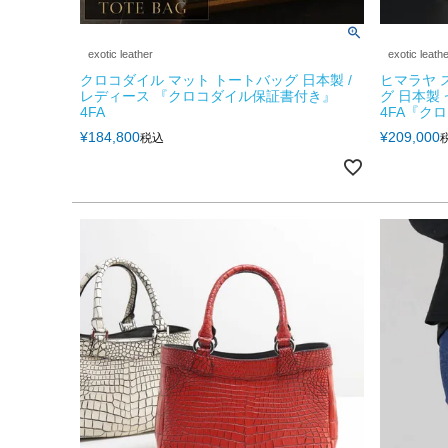
exotic leather
exotic leath
クロコダイル マット トートバッグ 日本製 /
ヒマラヤ 
レディース 『クロコダイル保証書付き』
グ 日本製 
4FA
4FA『ク
¥
184,800
¥
209,000
税込