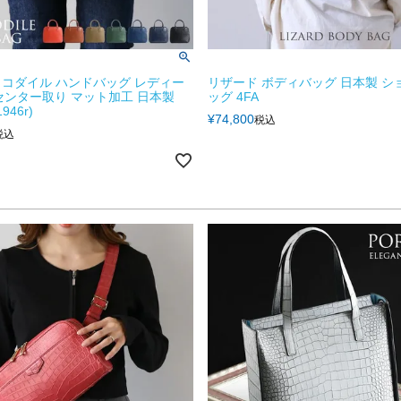
コダイル ハンドバッグ レディー
リザード ボディバッグ 日本製 シ
Y センター取り マット加工 日本製
ッグ 4FA
946r)
¥
74,800
税込
税込