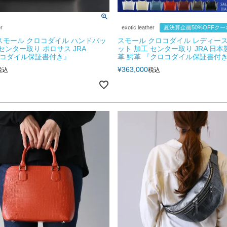
er
exotic leather
夏決算企画50%OFFク
スモール クロコダイル ハンドバッ
スモール クロコダイル レディース
センター取り ポロサス JRA
ット 加工 センター取り JRA 日本
ロコダイル保証書付き』
革 鰐革 『クロコダイル保証書付き』
¥
363,000
税込
税込