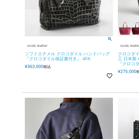
exotic leather
exotic leath
ソフトエナメル クロコダイル ハンドバッグ
クロコダイ
『クロコダイル保証書付き』 4FA
工 日本製 
『クロコダ
¥
363,000
税込
¥
275,000