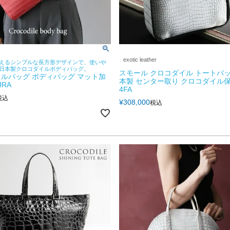
exotic leather
えるシンプルな長方形デザインで、使いや
日本製クロコダイルボディバッグ。
スモール クロコダイル トートバッ
ルバッグ ボディバッグ マット加
本製 センター取り クロコダイル
JRA
4FA
税込
¥
308,000
税込