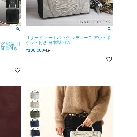
リザード トートバッグ レディース アウトポ
ケット付き 日本製 4FA
グ 縦型 日
保証書付き
¥
198,000
税込