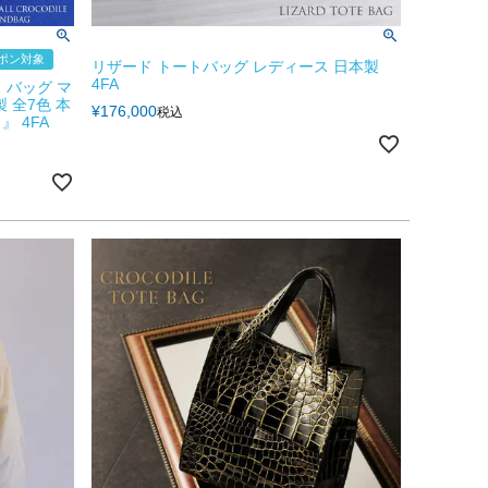
ーポン対象
リザード トートバッグ レディース 日本製
4FA
 バッグ マ
製 全7色 本
¥
176,000
税込
 4FA