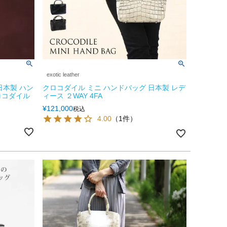
exotic leather
日本製 ハン
クロコダイル ミニ ハンドバッグ 日本製 レデ
ロコダイル
ィース ２WAY 4FA
¥
121,000
税込
4.00
（1件）