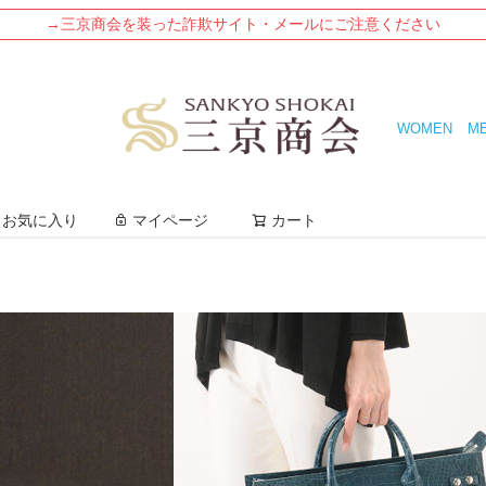
→三京商会を装った詐欺サイト・メールにご注意ください
WOMEN
M
検索
お気に入り
マイページ
カート