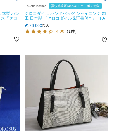
exotic leather
夏決算企画50%OFFクーポン対象
日本製 ハン
クロコダイル ハンドバッグ シャイニング 加
サス『クロ
工 日本製 『クロコダイル保証書付き』 4FA
¥
176,000
税込
4.00
（1件）