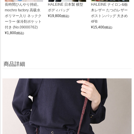
長時間ひんやり持続。
HALEINE 日本製 横型
HALEINE ナイロン&栃
mochro factory 高吸水
ボディバッグ
木レザー たつのレザー
ポリマー入り ネックク
¥
19,800
ボストンバッグ 大きめ
(税込)
ーラー 保冷剤ポケット
4FB
付き (No.09000762)
¥
15,400
(税込)
¥
1,800
(税込)
商品詳細