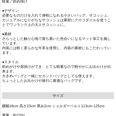
軽量／斜め掛け
●デザイン
必要なものだけを入れて身軽になれる小さいバッグ、サコッシュ。
カジュアルになりがちなサコッシュは素材にクロコダイルを使うこ
とでワンランク上の大人サコッシュに。
●素材
さらっとした触り心地で落ち着いた色合いになるマット加工を施し
ています。
内装には軽く柔らかな牛革を使用し、内装の素材にもこだわってい
ます。
●スタイル
斜めがけや肩掛けができ、とても軽量なので軽やかにお出かけが出
来ます。
大きめバッグと一緒にセカンドバッグとしても使えます。
ちょっとしたお出かけや旅行に最適なバッグです。
サイズ
横幅18cm 高さ23cm 厚み2cm ショルダーベルト113cm-125cm
重量：約220g