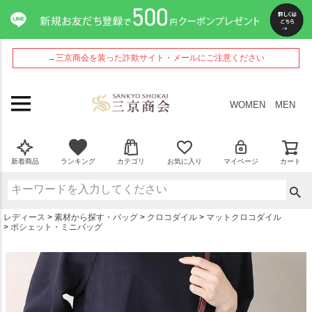
ペー
ジト
ップ
へ
→三京商会を装った詐欺サイト・メールにご注意ください
WOMEN
MEN
新着商品
ランキング
カテゴリ
お気に入り
マイページ
カート
レディース
素材から探す・バッグ
クロコダイル
マットクロコダイル
ポシェット・ミニバッグ