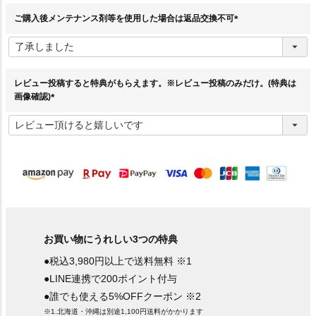
)
ご購入後メンテナンス剤等を使用した場合は返品交換不可
(
必
須
)
レビュー投稿すると特典がもらえます。※レビュー投稿のみだけ。(特典は
画像確認)
(
必
須
)
お買い物にうれしい3つの特典
●税込3,980円以上で送料無料 ※1
●LINE連携で200ポイント付与
●誰でも使える5%OFFクーポン ※2
※1.北海道・沖縄は別途1,100円送料がかかります