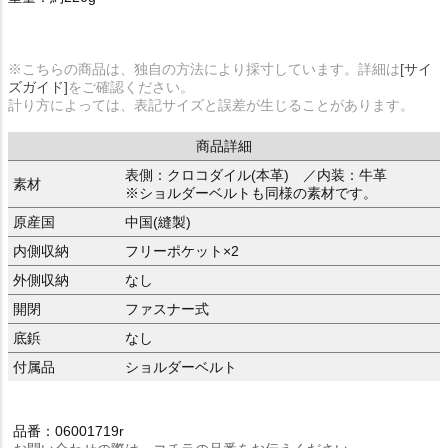
※こちらの商品は、独自の方法により採寸しています。詳細は
[サイ
ズガイド]
をご確認ください。
計り方によっては、表記サイズと誤差が生じることがあります。
商品詳細
表側：クロコダイル(本革) ／内装：牛革
素材
※ショルダーベルトも同様の素材です。
原産国
中国(縫製)
内側収納
フリーポケット×2
外側収納
なし
開閉
ファスナー式
底鋲
なし
付属品
ショルダーベルト
品番：06001719r