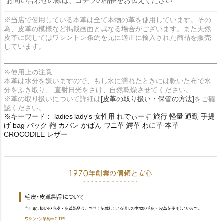
お問い合わせの際は、コチラの品番をお伝えください
※当店で使用している本革は全て本物の革を使用しています。その
為、皮革の模様など掲載画面と異なる場合がございます。また天然
皮革に関してはワシントン条約を元に適正に輸入された商品を販売
しています。
※使用上の注意
本革は水分を嫌いますので、もし水に濡れたときには乾いた布で水
分をふき取り、 直射日光をさけ、自然乾燥させてください。
※革の取り扱いについて詳細は
[皮革の取り扱い・保管の方法]
をご確
認ください。
※キーワード： ladies lady's 女性用 れでぃーす 旅行 軽量 通勤 手提
げ bag バック 鞄 カバン かばん ワニ革 鰐革 わに革 本革
CROCODILE レザー