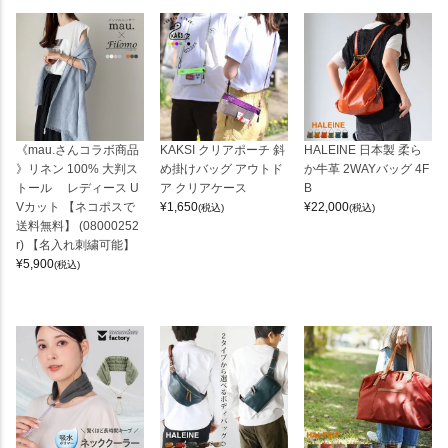
《mau.さんコラボ商品
KAKSI クリアポーチ 斜
HALEINE 日本製 柔ら
》リネン 100% 大判ス
め掛けバッグ アウトド
か牛革 2WAYバッグ 4F
トール レディース U
ア クリアケース
B
Vカット 【ネコポスで
¥
1,650
¥
22,000
(税込)
(税込)
送料無料】 (08000252
r) 【名入れ刺繍可能】
¥
5,900
(税込)