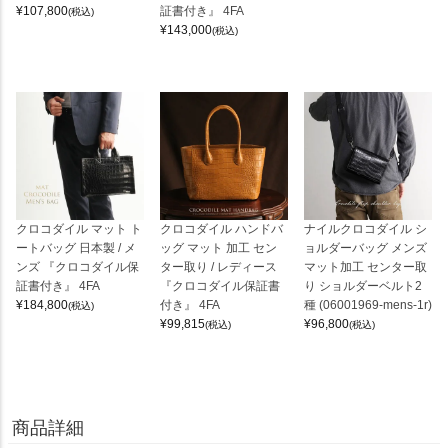
¥
107,800
証書付き』 4FA
(税込)
¥
143,000
(税込)
クロコダイル マット ト
クロコダイル ハンドバ
ナイルクロコダイル シ
ートバッグ 日本製 / メ
ッグ マット 加工 セン
ョルダーバッグ メンズ
ンズ 『クロコダイル保
ター取り / レディース
マット加工 センター取
証書付き』 4FA
『クロコダイル保証書
り ショルダーベルト2
¥
184,800
付き』 4FA
種 (06001969-mens-1r)
(税込)
¥
99,815
¥
96,800
(税込)
(税込)
商品詳細