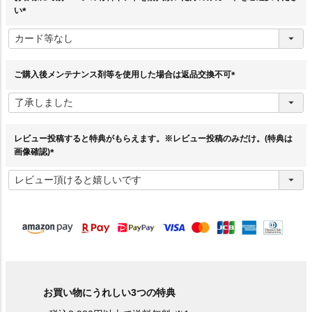
い
(
必
須
)
ご購入後メンテナンス剤等を使用した場合は返品交換不可
(
必
須
)
レビュー投稿すると特典がもらえます。※レビュー投稿のみだけ。(特典は
画像確認)
(
必
須
)
お買い物にうれしい3つの特典