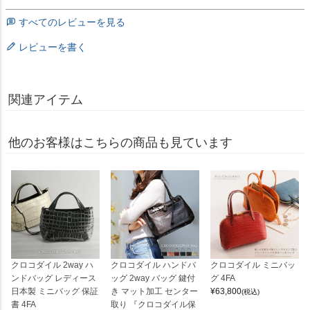
すべてのレビューを見る
レビューを書く
関連アイテム
他のお客様はこちらの商品も見ています
クロコダイル 2way ハ
クロコダイル ハンドバ
クロコダイル ミニバッ
ンドバッグ レディース
ッグ 2way バッグ 鍵付
グ 4FA
日本製 ミニバッグ 保証
き マット加工 センター
¥
63,800
(税込)
書 4FA
取り 『クロコダイル保