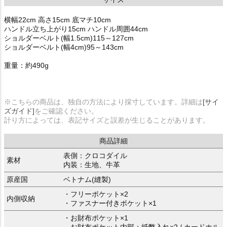
横幅22cm 高さ15cm 底マチ10cm
ハンドル立ち上がり15cm ハンドル周囲44cm
ショルダーベルト(幅1.5cm)115～127cm
ショルダーベルト(幅4cm)95～143cm
重量：約490g
※こちらの商品は、独自の方法により採寸しています。詳細は
[サイ
ズガイド]
をご確認ください。
計り方によっては、表記サイズと誤差が生じることがあります。
商品詳細
表側：クロコダイル
素材
内装：生地、牛革
原産国
ベトナム(縫製)
・フリーポケット×2
内側収納
・ファスナー付きポケット×1
・お財布ポケット×1
お財布ポケット内部：紙幣入れ×2 / カードホル