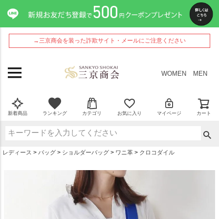
ペー
ジト
ップ
へ
→三京商会を装った詐欺サイト・メールにご注意ください
WOMEN
MEN
新着商品
ランキング
カテゴリ
お気に入り
マイページ
カート
レディース
バッグ
ショルダーバッグ
ワニ革
クロコダイル