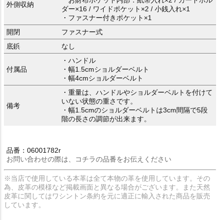
外側収納
ダー×16 / ワイドポケット×2 / 小銭入れ×1
・ファスナー付きポケット×1
開閉
ファスナー式
底鋲
なし
・ハンドル
付属品
・幅1.5cmショルダーベルト
・幅4cmショルダーベルト
・重量は、ハンドルやショルダーベルトを付けて
いない状態の重さです。
備考
・幅1.5cmのショルダーベルトは3cm間隔で5段
階の長さの調節が出来ます。
品番：06001782r
お問い合わせの際は、コチラの品番をお伝えください
※当店で使用している本革は全て本物の革を使用しています。その
為、皮革の模様など掲載画面と異なる場合がございます。また天然
皮革に関してはワシントン条約を元に適正に輸入された商品を販売
しています。