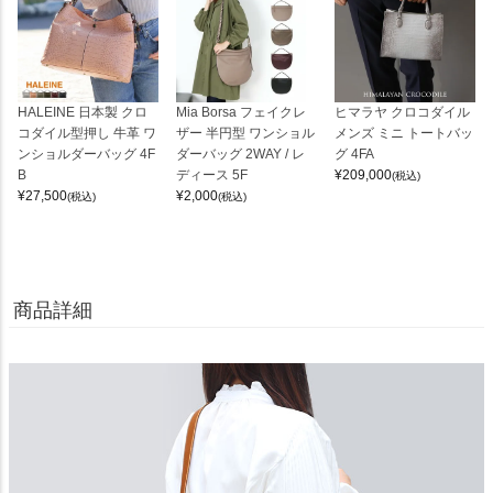
HALEINE 日本製 クロ
Mia Borsa フェイクレ
ヒマラヤ クロコダイル
コダイル型押し 牛革 ワ
ザー 半円型 ワンショル
メンズ ミニ トートバッ
ンショルダーバッグ 4F
ダーバッグ 2WAY / レ
グ 4FA
B
ディース 5F
¥
209,000
(税込)
¥
27,500
¥
2,000
(税込)
(税込)
商品詳細