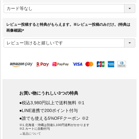
(
必
須
)
レビュー投稿すると特典がもらえます。※レビュー投稿のみだけ。(特典は
画像確認)
(
必
須
)
お買い物にうれしい3つの特典
●税込3,980円以上で送料無料 ※1
●LINE連携で200ポイント付与
●誰でも使える5%OFFクーポン ※2
※1.北海道・沖縄は別途1,100円送料がかかります
※2.カートに自動付与
→返品について