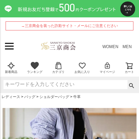
ペー
ジト
ップ
へ
→三京商会を装った詐欺サイト・メールにご注意ください
WOMEN
MEN
新着商品
ランキング
カテゴリ
お気に入り
マイページ
カート
レディース
バッグ
ショルダーバッグ
牛革