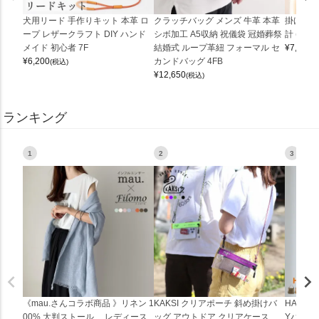
犬用リード 手作りキット 本革 ロ
クラッチバッグ メンズ 牛革 本革
掛け時計
ープ レザークラフト DIY ハンド
シボ加工 A5収納 祝儀袋 冠婚葬祭
計 (0900
メイド 初心者 7F
結婚式 ループ革紐 フォーマル セ
¥
7,150
(
¥
6,200
カンドバッグ 4FB
(税込)
¥
12,650
(税込)
ランキング
1
2
3
《mau.さんコラボ商品 》リネン 1
KAKSI クリアポーチ 斜め掛けバ
HALEI
00% 大判ストール レディース
ッグ アウトドア クリアケース
Yバッグ 