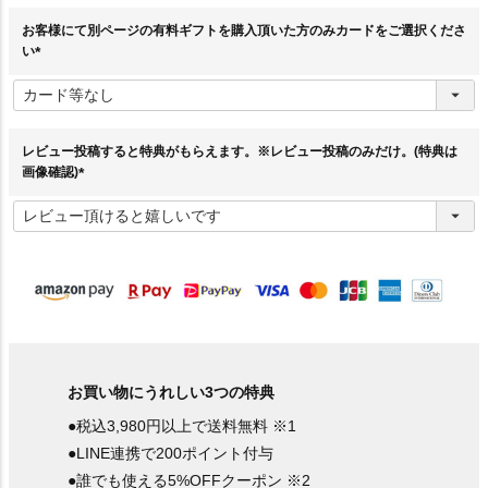
お客様にて別ページの有料ギフトを購入頂いた方のみカードをご選択くださ
い
(
必
須
)
レビュー投稿すると特典がもらえます。※レビュー投稿のみだけ。(特典は
画像確認)
(
必
須
)
お買い物にうれしい3つの特典
●税込3,980円以上で送料無料 ※1
●LINE連携で200ポイント付与
●誰でも使える5%OFFクーポン ※2