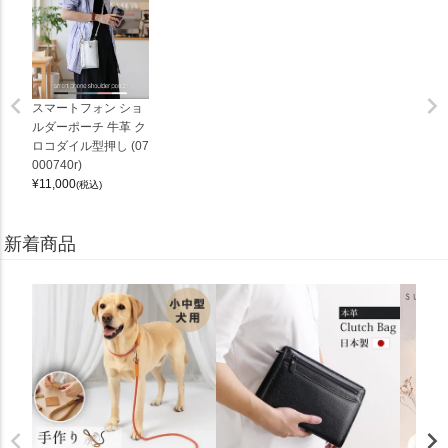
スマートフォン ショ
ルダーポーチ 牛革 ク
ロコダイル型押し (07
000740r)
¥
11,000
(税込)
新着商品