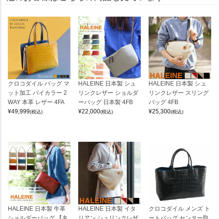
クロコダイル バッグ マ
HALEINE 日本製 シュ
HALEINE 日本製 シュ
ット加工 バイカラー 2
リンクレザー ショルダ
リンクレザー スリング
WAY 本革 レザー 4FA
ーバッグ 日本製 4FB
バッグ 4FB
¥
49,999
¥
22,000
¥
25,300
(税込)
(税込)
(税込)
HALEINE 日本製 牛革
HALEINE 日本製 イタ
クロコダイル メンズ ト
ショルダーバッグ 【名
リアン シュリンクレザ
ートバッグ センター取