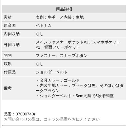
商品詳細
素材
表側：牛革 ／内装：生地
原産国
ベトナム
内側収納
なし
メインファスナーポケット×1、スマホポケット
外側収納
×1、背面フリーポケット
開閉
ファスナー、スナップボタン
底鋲
なし
付属品
ショルダーベルト
・金具カラー：ゴールド
・内装生地カラー：ブラックは黒、そのほかはダ
備考
ークブラウン
・ショルダーベルト：5cm間隔で5段階調整
品番：07000740r
お問い合わせの際は、コチラの品番をお伝えください