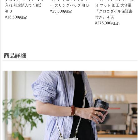
入れ 別途購入で可能】
ー スリングバッグ 4FB
り マット 加工 大容量
4FB
¥
25,300
『クロコダイル保証書
(税込)
¥
16,500
付き』 4FA
(税込)
¥
275,000
(税込)
商品詳細