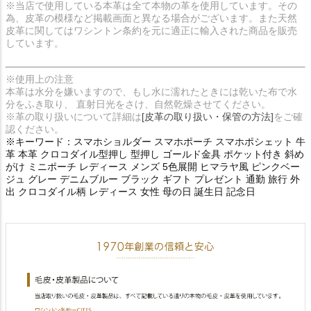
※当店で使用している本革は全て本物の革を使用しています。その
為、皮革の模様など掲載画面と異なる場合がございます。また天然
皮革に関してはワシントン条約を元に適正に輸入された商品を販売
しています。
※使用上の注意
本革は水分を嫌いますので、もし水に濡れたときには乾いた布で水
分をふき取り、 直射日光をさけ、自然乾燥させてください。
※革の取り扱いについて詳細は
[皮革の取り扱い・保管の方法]
をご確
認ください。
※キーワード：スマホショルダー スマホポーチ スマホポシェット 牛
革 本革 クロコダイル型押し 型押し ゴールド金具 ポケット付き 斜め
がけ ミニポーチ レディース メンズ 5色展開 ヒマラヤ風 ピンクベー
ジュ グレー デニムブルー ブラック ギフト プレゼント 通勤 旅行 外
出 クロコダイル柄 レディース 女性 母の日 誕生日 記念日