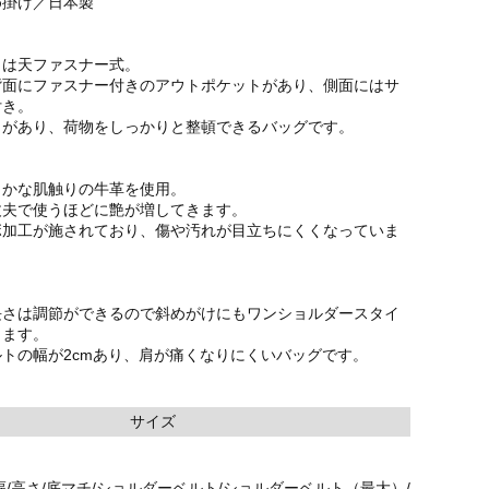
め掛け／日本製
トは天ファスナー式。
背面にファスナー付きのアウトポケットがあり、側面にはサ
付き。
トがあり、荷物をしっかりと整頓できるバッグです。
らかな肌触りの牛革を使用。
丈夫で使うほどに艶が増してきます。
ボ加工が施されており、傷や汚れが目立ちにくくなっていま
長さは調節ができるので斜めがけにもワンショルダースタイ
きます。
トの幅が2cmあり、肩が痛くなりにくいバッグです。
サイズ
幅/高さ/底マチ/ショルダーベルト/ショルダーベルト（最大）/