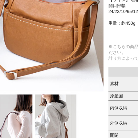
開口部幅
24/22/10/65/1
重量：約450g
※こちらの商
ださい。
計り方によっ
素材
原産国
内側収納
外側収納
開閉