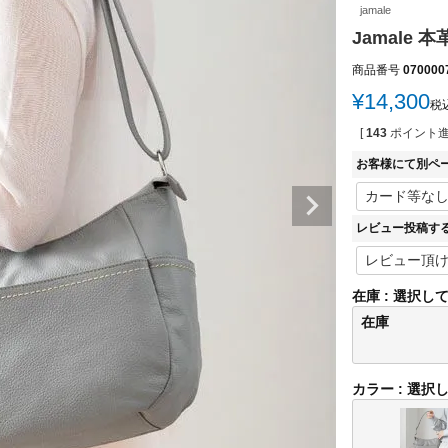
jamale
Jamale
商品番号
070000
¥
14,300
税
[
143
ポイント進
お客様にて別ペ
レビュー投稿す
在庫
選択し
在庫
カラー
選択