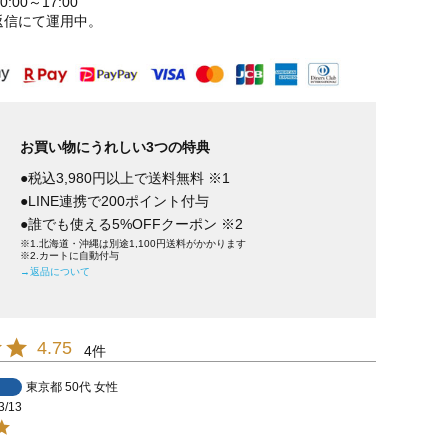
:00～17:00
返信にて運用中。
お買い物にうれしい3つの特典
●税込3,980円以上で送料無料 ※1
●LINE連携で200ポイント付与
●誰でも使える5%OFFクーポン ※2
※1.北海道・沖縄は別途1,100円送料がかかります
※2.カートに自動付与
→返品について
4.75
4
東京都
50代
女性
3/13