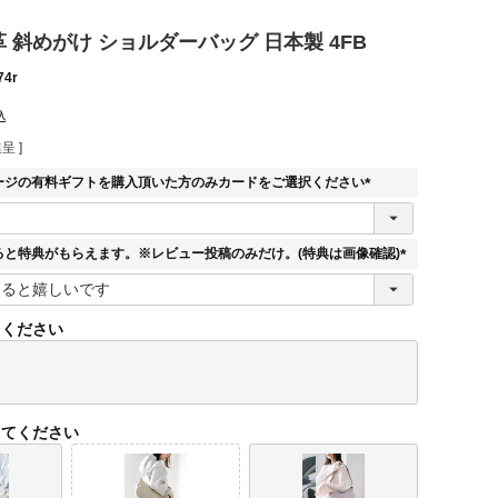
 本革 斜めがけ ショルダーバッグ 日本製 4FB
74r
込
呈 ]
ージの有料ギフトを購入頂いた方のみカードをご選択ください
(
必
須
ると特典がもらえます。※レビュー投稿のみだけ。(特典は画像確認)
)
(
必
須
てください
)
してください