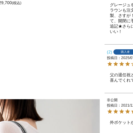
29,700
(税込)
グレージュ
ラウンも注
製、さすが
て、開閉に
追記★さら
いい！
2
購入者
投稿日
2025/0
父の退任祝
非公開
投稿日
2021/1
外ポケット