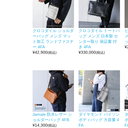
クロコダイル ショルダ
クロコダイル トートバ
ーバッグ メンズ マッ
ッグ メンズ 日本製 セ
ト加工 ランドファスナ
ンター取り 保証書 付
ッ
ー 4FA
き 4FA
¥
¥
42,900
¥
330,000
(税込)
(税込)
Jamale 防水レザー シ
ダイヤモンド パイソン
ョルダーバッグ 4FB
ボディバッグ 大容量 4
ボ
¥
14,300
FA
F
(税込)