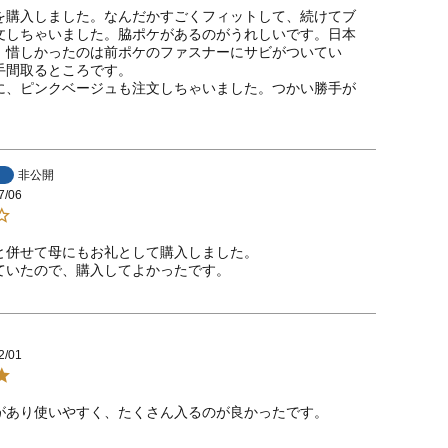
を購入しました。なんだかすごくフィットして、続けてブ
文しちゃいました。脇ポケがあるのがうれしいです。日本
！惜しかったのは前ポケのファスナーにサビがついてい
手間取るところです。

に、ピンクベージュも注文しちゃいました。つかい勝手が
非公開
7/06
と併せて母にもお礼として購入しました。

2/01
があり使いやすく、たくさん入るのが良かったです。