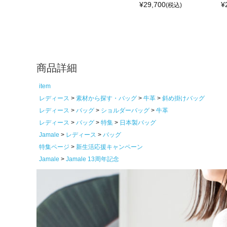
¥
29,700
¥
(税込)
商品詳細
item
レディース
素材から探す・バッグ
牛革
斜め掛けバッグ
レディース
バッグ
ショルダーバッグ
牛革
レディース
バッグ
特集
日本製バッグ
Jamale
レディース
バッグ
特集ページ
新生活応援キャンペーン
Jamale
Jamale 13周年記念