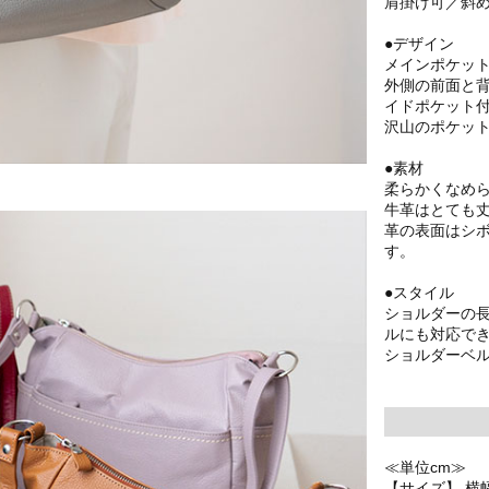
肩掛け可／斜
●デザイン
メインポケッ
外側の前面と
イドポケット
沢山のポケッ
●素材
柔らかくなめ
牛革はとても
革の表面はシ
す。
●スタイル
ショルダーの
ルにも対応で
ショルダーベル
≪単位cm≫
【サイズ】 横