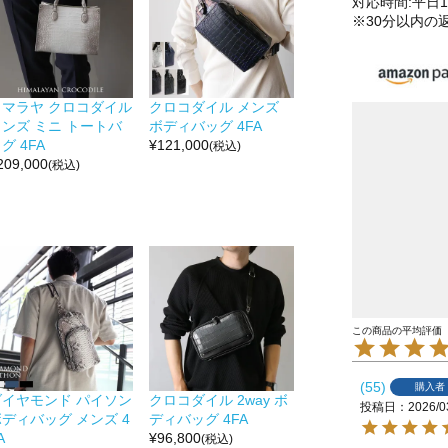
対応時間:平日10
※30分以内の
ヒマラヤ クロコダイル
クロコダイル メンズ
メンズ ミニ トートバ
ボディバッグ 4FA
グ 4FA
¥
121,000
(税込)
209,000
(税込)
55
購入者
ダイヤモンド パイソン
クロコダイル 2way ボ
投稿日
2026/0
ディバッグ メンズ 4
ディバッグ 4FA
A
¥
96,800
(税込)