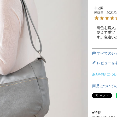
非公開
投稿日
2021/0
紺色を購入
使えて重宝
す。色違い
すべてのレ
レビューを
返品特約につ
商品について
●特長