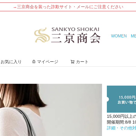
→三京商会を装った詐欺サイト・メールにご注意ください
WOMEN
M
検索
お気に入り
マイページ
カート
15,000円以上
開催期間:8/8 10:
詳細・その他