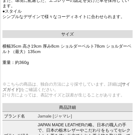
また、環境に配慮した、エコレザーの認定を受けた革を採用してい
ます。
●スタイル
シンプルなデザインで様々なコーディネイトに合わせられます。
サイズ
横幅35cm 高さ19cm 厚み8cm ショルダーベルト78cm ショルダーベ
ルト（最大）135cm
重量：約360g
※こちらの商品は、独自の方法により採寸しています。詳細は
[サイ
ズガイド]
をご確認ください。
計り方によっては、表記サイズと誤差が生じることがあります。
商品詳細
ブランド名
Jamale [ジャマレ]
JAPAN MADE LEATHERの略。日本の職人の手
で、日本の栃木レザーやこだわりをもってセレク