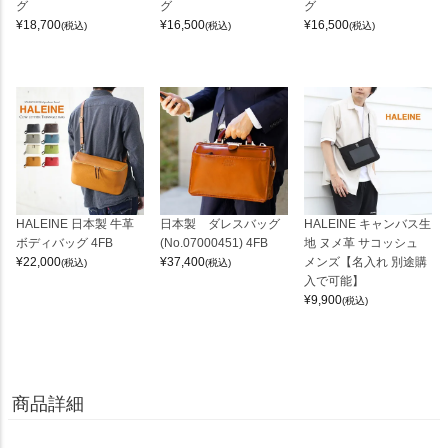
グ
グ
グ
¥
18,700
¥
16,500
¥
16,500
(税込)
(税込)
(税込)
HALEINE 日本製 牛革
日本製 ダレスバッグ
HALEINE キャンバス生
ボディバッグ 4FB
(No.07000451) 4FB
地 ヌメ革 サコッシュ
¥
22,000
¥
37,400
メンズ【名入れ 別途購
(税込)
(税込)
入で可能】
¥
9,900
(税込)
商品詳細