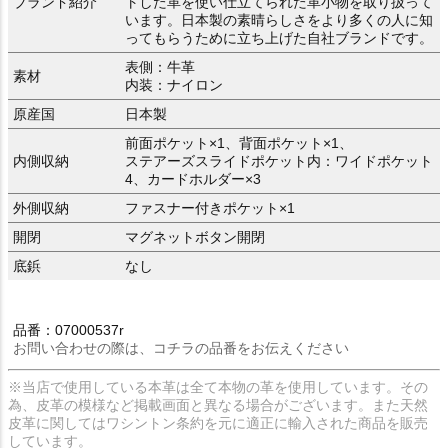
ブランド紹介
トした革を使い仕立てられた革小物を取り扱って
います。日本製の素晴らしさをより多くの人に知
ってもらうために立ち上げた自社ブランドです。
表側：牛革
素材
内装：ナイロン
原産国
日本製
前面ポケット×1、背面ポケット×1、
内側収納
ステアーズスライドポケット内：ワイドポケット
4、カードホルダー×3
外側収納
ファスナー付きポケット×1
開閉
マグネットボタン開閉
底鋲
なし
品番：07000537r
お問い合わせの際は、コチラの品番をお伝えください
※当店で使用している本革は全て本物の革を使用しています。その
為、皮革の模様など掲載画面と異なる場合がございます。また天然
皮革に関してはワシントン条約を元に適正に輸入された商品を販売
しています。