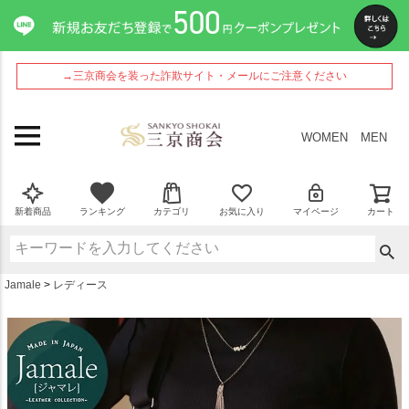
ペー
ジト
ップ
へ
→三京商会を装った詐欺サイト・メールにご注意ください
WOMEN
MEN
新着商品
ランキング
カテゴリ
お気に入り
マイページ
カート
Jamale
レディース