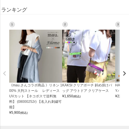
ランキング
1
2
3
《mau.さんコラボ商品 》リネン 1
KAKSI クリアポーチ 斜め掛けバ
HALEI
00% 大判ストール レディース
ッグ アウトドア クリアケース
Yバッグ 
UVカット 【ネコポスで送料無
¥
1,650
¥
22,000
(税込)
料】 (08000252r) 【名入れ刺繍可
能】
¥
5,900
(税込)