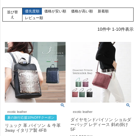
優先度順
価格が安い順
価格が高い順
新着順
並び替
え
レビュー順
10
件中
1
-
10
件表示
exotic leather
exotic leather
夏の旅行応援10%OFFクーポン
ダイヤモンドパイソン ショルダ
ーバッグ レディース 斜め掛け
リュック 革 パイソン ＆ 牛革
5F
3way イタリア製 4FB