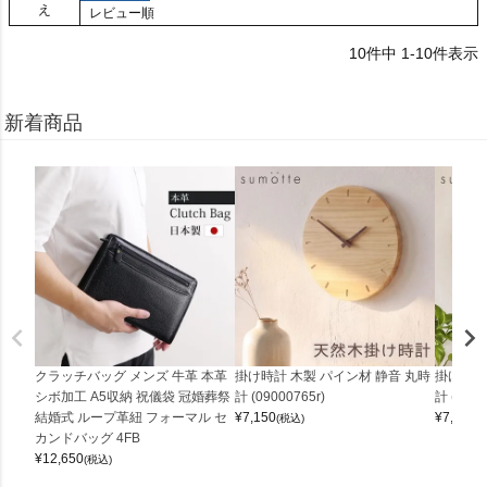
え
レビュー順
10
件中
1
-
10
件表示
新着商品
クラッチバッグ メンズ 牛革 本革
掛け時計 木製 パイン材 静音 丸時
掛け時計
シボ加工 A5収納 祝儀袋 冠婚葬祭
計 (09000765r)
計 (0900
結婚式 ループ革紐 フォーマル セ
¥
7,150
¥
7,150
(税込)
(
カンドバッグ 4FB
¥
12,650
(税込)