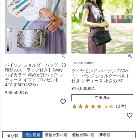
exotic leather
パイソン ショルダーバッグ 【3
種類のストラップ付き】3way
ダイヤモンド パイソン 2WAY
バイカラー 斜めがけバッグ レ
ミニ バッグ ショルダーベルト
ディース ギフト プレゼント
付き レディース 小さめ 5F
4FA (06001825r)
¥
16,500
税込
¥
38,500
税込
在庫切れ
5.00
（2件）
優先度順
価格が安い順
価格が高い順
新着順
並び替