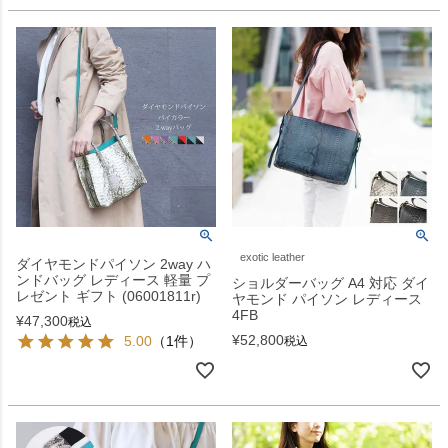
exotic leather
ダイヤモンドパイソン 2way ハ
ンドバッグ レディース 軽量 プ
ショルダーバッグ A4 対応 ダイ
レゼント ギフト (06001811r)
ヤモンド パイソン レディース
4FB
¥
47,300
税込
¥
52,800
5.00
（1件）
税込