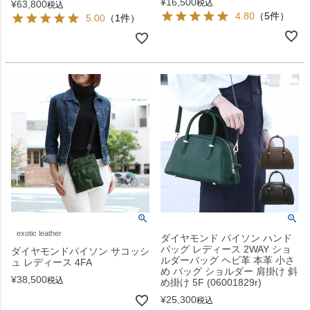
¥
16,500
税込
¥
63,800
税込
4.80
（5件）
5.00
（1件）
exotic leather
ダイヤモンド パイソン ハンド
バッグ レディース 2WAY ショ
ダイヤモンドパイソン サコッシ
ルダーバッグ ヘビ革 本革 小さ
ュ レディース 4FA
め バッグ ショルダー 肩掛け 斜
¥
38,500
税込
め掛け 5F (06001829r)
¥
25,300
税込