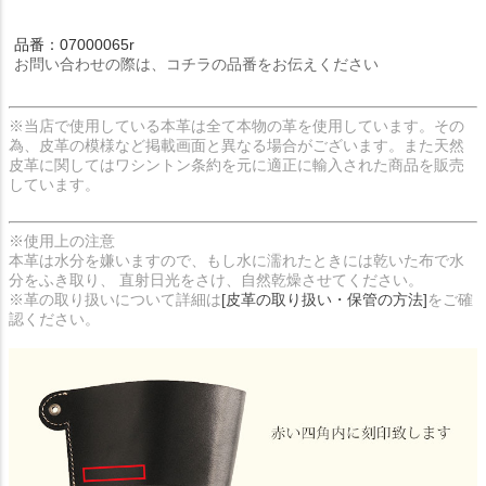
品番：07000065r
お問い合わせの際は、コチラの品番をお伝えください
※当店で使用している本革は全て本物の革を使用しています。その
為、皮革の模様など掲載画面と異なる場合がございます。また天然
皮革に関してはワシントン条約を元に適正に輸入された商品を販売
しています。
※使用上の注意
本革は水分を嫌いますので、もし水に濡れたときには乾いた布で水
分をふき取り、 直射日光をさけ、自然乾燥させてください。
※革の取り扱いについて詳細は
[皮革の取り扱い・保管の方法]
をご確
認ください。