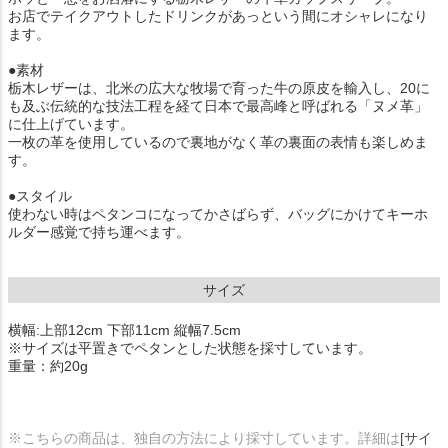
お店でテイクアウトしたドリンクがあっという間にオシャレになり
ます。
●素材
栃木レザーは、北米の広大な牧場で育った牛の原皮を輸入し、20に
も及ぶ伝統的な技法工程を経て日本で最高峰と呼ばれる「ヌメ革」
に仕上げています。
一枚の革を使用しているので裏地がなく革の裏面の表情も楽しめま
す。
●スタイル
使わない時はペタンコになってかさばらず、バッグにかけてキーホ
ルダー感覚で持ち運べます。
サイズ
横幅:上部12cm 下部11cm 縦幅7.5cm
※サイズは平置きでペタンとした状態を採寸しています。
重量：約20g
※こちらの商品は、独自の方法により採寸しています。詳細は
[サイ