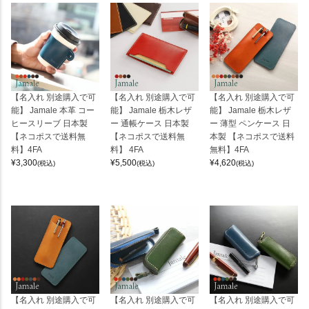
【名入れ 別途購入で可
【名入れ 別途購入で可
【名入れ 別途購入で可
能】 Jamale 本革 コー
能】 Jamale 栃木レザ
能】 Jamale 栃木レザ
ヒースリーブ 日本製
ー 通帳ケース 日本製
ー 薄型 ペンケース 日
【ネコポスで送料無
【ネコポスで送料無
本製 【ネコポスで送料
料】4FA
料】 4FA
無料】4FA
¥
3,300
¥
5,500
¥
4,620
(税込)
(税込)
(税込)
【名入れ 別途購入で可
【名入れ 別途購入で可
【名入れ 別途購入で可