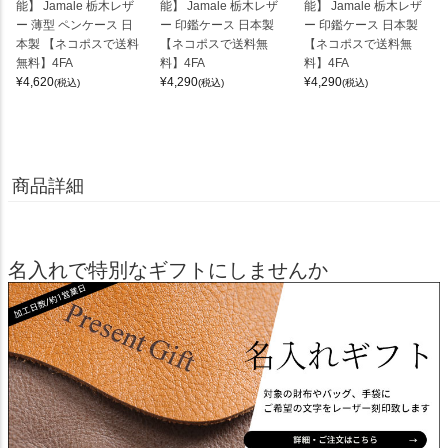
能】 Jamale 栃木レザ
能】 Jamale 栃木レザ
能】 Jamale 栃木レザ
ー 薄型 ペンケース 日
ー 印鑑ケース 日本製
ー 印鑑ケース 日本製
本製 【ネコポスで送料
【ネコポスで送料無
【ネコポスで送料無
無料】4FA
料】4FA
料】4FA
¥
4,620
¥
4,290
¥
4,290
(税込)
(税込)
(税込)
商品詳細
名入れで特別なギフトにしませんか