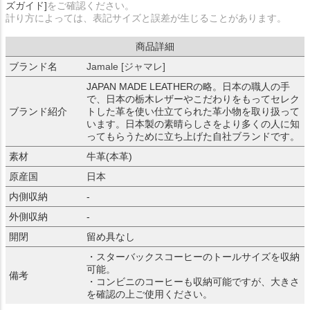
ズガイド]
をご確認ください。
計り方によっては、表記サイズと誤差が生じることがあります。
商品詳細
ブランド名
Jamale [ジャマレ]
JAPAN MADE LEATHERの略。日本の職人の手
で、日本の栃木レザーやこだわりをもってセレク
ブランド紹介
トした革を使い仕立てられた革小物を取り扱って
います。日本製の素晴らしさをより多くの人に知
ってもらうために立ち上げた自社ブランドです。
素材
牛革(本革)
原産国
日本
内側収納
-
外側収納
-
開閉
留め具なし
・スターバックスコーヒーのトールサイズを収納
可能。
備考
・コンビニのコーヒーも収納可能ですが、大きさ
を確認の上ご使用ください。