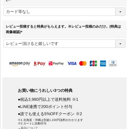
い
(
必
須
)
レビュー投稿すると特典がもらえます。※レビュー投稿のみだけ。(特典は
画像確認)
(
必
須
)
お買い物にうれしい3つの特典
●税込3,980円以上で送料無料 ※1
●LINE連携で200ポイント付与
●誰でも使える5%OFFクーポン ※2
※1.北海道・沖縄は別途1,100円送料がかかります
※2.カートに自動付与
→返品について