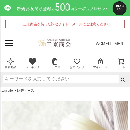
ペー
ジト
ップ
へ
→三京商会を装った詐欺サイト・メールにご注意ください
WOMEN
MEN
新着商品
ランキング
カテゴリ
お気に入り
マイページ
カート
Jamale
レディース