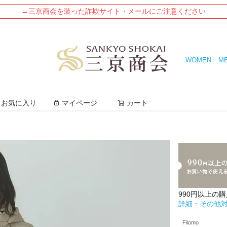
→三京商会を装った詐欺サイト・メールにご注意ください
WOMEN
M
検索
お気に入り
マイページ
カート
990円以上の
詳細・その他
Filomo