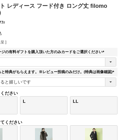
ト レディース フード付き ロング丈 filomo
)
77r
込
呈 ]
ージの有料ギフトを購入頂いた方のみカードをご選択ください
(
必
須
ると特典がもらえます。※レビュー投稿のみだけ。(特典は画像確認)
)
(
必
須
てください
)
L
LL
してください