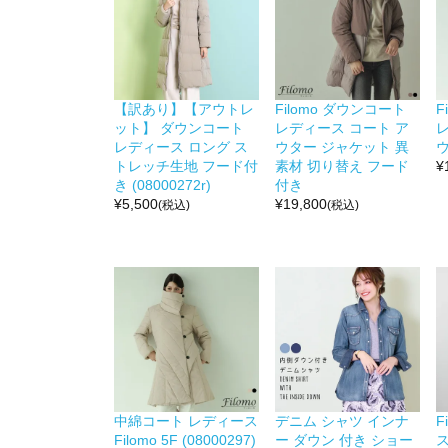
【訳あり】【アウトレ
Filomo ダウンコート
F
ット】 ダウンコート
レディース コート ア
レディース ロング ス
ウター ジャケット 異
ウ
トレッチ生地 フード付
素材 切り替え フード
¥
き (08000272r)
付き
¥
5,500
¥
19,800
(税込)
(税込)
中綿コート レディース
デニム シャツ インナ
F
Filomo 5F (08000297)
ー ダウン 付き ショー