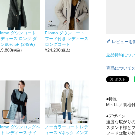
ilomo ダウンコート
Filomo ダウンコート
レディース ロング ダ
フード付き レディース
レビューを
ン90% 5F (2499r)
ロングコート
19,800
¥
24,200
(税込)
(税込)
返品特約につ
商品について
●特長
M～LL／裏地
●デザイン
適度な広がり
ilomo ダウンロングベ
ノーカラーコート レデ
スタンド襟と
スト レディース ナイ
ィース Vネック メンズ
フードは取り