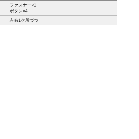
ファスナー×1
ボタン×4
左右1ケ所づつ