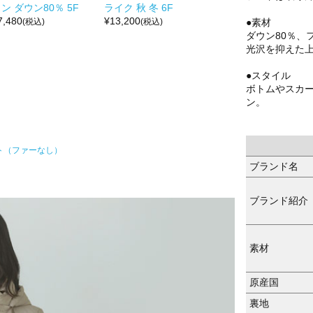
ン ダウン80％ 5F
ライク 秋 冬 6F
7,480
¥
13,200
●素材
(税込)
(税込)
ダウン80％、
光沢を抑えた
●スタイル
ボトムやスカ
ン。
ト（ファーなし）
ブランド名
ブランド紹介
素材
原産国
裏地