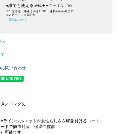
●誰でも使える5%OFFクーポン ※2
※1.北海道・沖縄は別途1,100円送料がかかります
※2.カートに自動付与
→返品について
書く
いて
のお問い合わせ
付き／ロング丈
のAラインシルエットが女性らしさを印象付けるコート。
フードで防風対策、保温性抜群。
外し可能です。