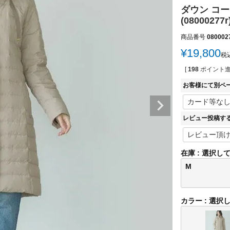
ダウン コー
(08000277r
商品番号
080002
¥
19,800
税
[
198
ポイント進
お客様にて別ペ
レビュー投稿す
在庫
選択し
M
カラー
選択