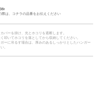
38r
の際は、コチラの品番をお伝えください
るカバーを掛け、光とホコリを遮断します。
軽く叩いてホコリを落としてから収納してください。
ンガーに吊るす場合は、厚みのあるしっかりとしたハンガー
さい。