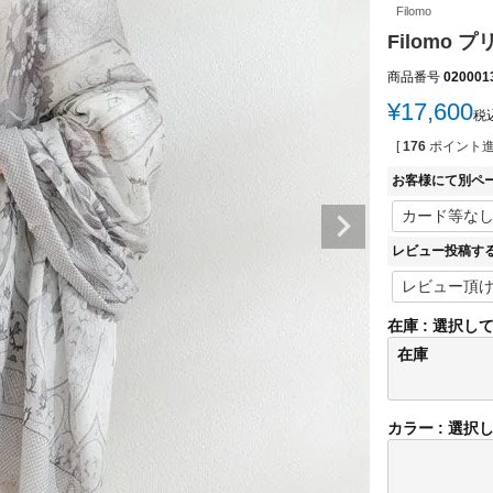
Filomo
Filomo 
商品番号
020001
¥
17,600
税
[
176
ポイント進
お客様にて別ペ
レビュー投稿す
在庫
選択し
在庫
カラー
選択