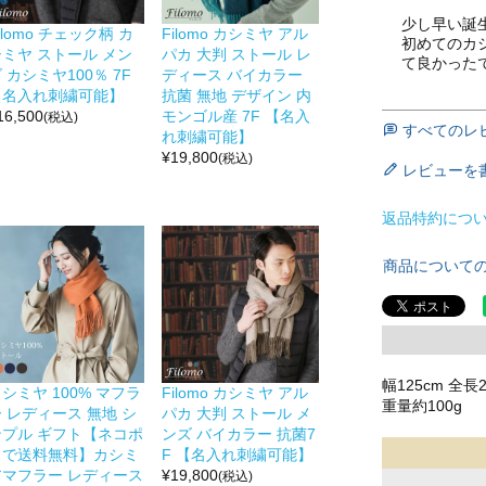
少し早い誕
ilomo チェック柄 カ
Filomo カシミヤ アル
初めてのカ
シミヤ ストール メン
パカ 大判 ストール レ
て良かった
 カシミヤ100％ 7F
ディース バイカラー
【名入れ刺繍可能】
抗菌 無地 デザイン 内
16,500
モンゴル産 7F 【名入
(税込)
すべてのレ
れ刺繍可能】
¥
19,800
(税込)
レビューを
返品特約につ
商品について
幅125cm 全長
シミヤ 100% マフラ
Filomo カシミヤ アル
重量約100g
 レディース 無地 シ
パカ 大判 ストール メ
ンプル ギフト【ネコポ
ンズ バイカラー 抗菌7
スで送料無料】カシミ
F 【名入れ刺繍可能】
アマフラー レディース
¥
19,800
(税込)