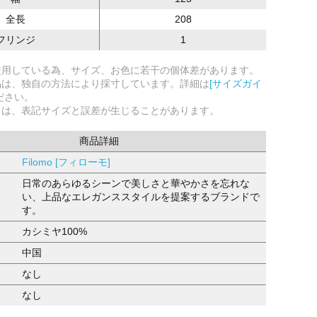
全長
208
フリンジ
1
使用している為、サイズ、お色に若干の個体差があります。
品は、独自の方法により採寸しています。詳細は
[サイズガイ
ださい。
ては、表記サイズと誤差が生じることがあります。
商品詳細
Filomo [フィローモ]
日常のあらゆるシーンで美しさと華やかさを忘れな
い、上品なエレガンススタイルを提案するブランドで
す。
カシミヤ100%
中国
なし
なし