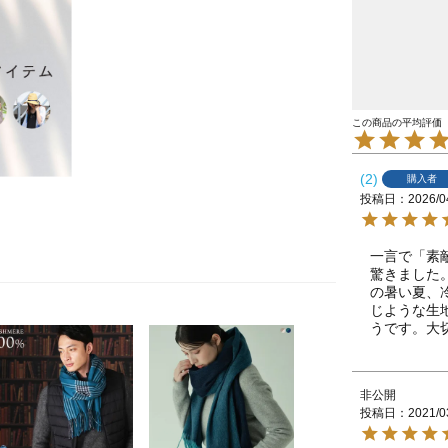
2
購入者
投稿日
2026/0
一言で「素
驚きました
の暑い夏、
じような生
うです。大
非公開
投稿日
2021/0