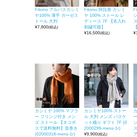
Filomo アルバスカシミ
Filomo 阿拉善 カシミ
F
ヤ100% 薄手 ガーゼス
ヤ 100% ストール レ
トール 大判
ディース 7F 【名入れ
ズ
¥
7,800
刺繍可能】
(税込)
¥
16,500
¥
(税込)
カシミヤ 100% マフラ
カシミヤ100% ストー
カ
ー フリンジ付き メン
ル 大判 メンズ バスケ
ー
ズ ストール 【ネコポ
ット織り ギフト 7F (0
スで送料無料】首巻き
2000299-mens-1r)
(02000318-mens-1r)
¥
9,900
(税込)