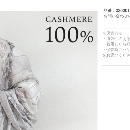
品番：020001
お問い合わせ
※保管方法
・通気性のあ
・着用したら
・保管時にハ
をお選びくだ