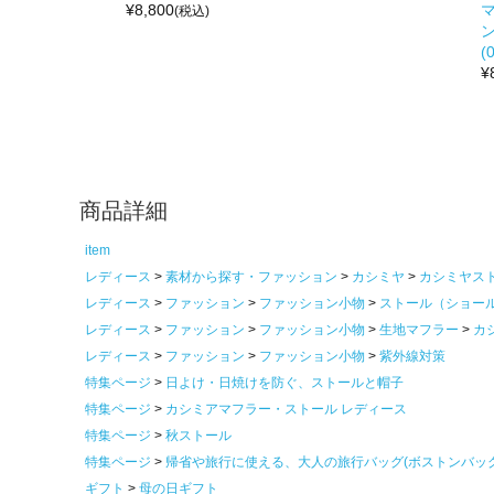
¥
8,800
(税込)
ン
(
¥
商品詳細
item
レディース
素材から探す・ファッション
カシミヤ
カシミヤス
レディース
ファッション
ファッション小物
ストール（ショー
レディース
ファッション
ファッション小物
生地マフラー
カ
レディース
ファッション
ファッション小物
紫外線対策
特集ページ
日よけ・日焼けを防ぐ、ストールと帽子
特集ページ
カシミアマフラー・ストール レディース
特集ページ
秋ストール
特集ページ
帰省や旅行に使える、大人の旅行バッグ(ボストンバッ
ギフト
母の日ギフト