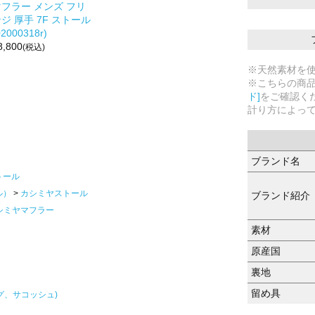
マフラー メンズ フリ
ジ 厚手 7F ストール
02000318r)
8,800
(税込)
※天然素材を
※こちらの商
ド]
をご確認く
計り方によっ
ブランド名
トール
ル）
カシミヤストール
ブランド紹介
シミヤマフラー
素材
原産国
裏地
留め具
グ、サコッシュ)