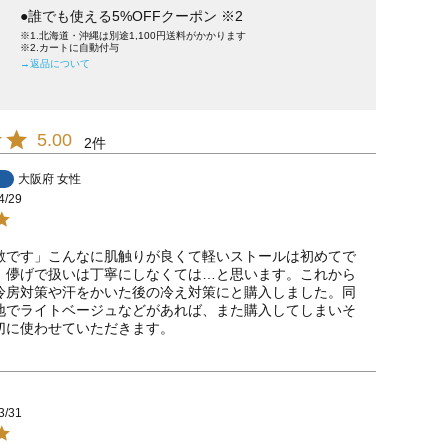
●誰でも使える5%OFFクーポン ※2
※1.北海道・沖縄は別途1,100円送料がかかります
※2.カートに自動付与
→返品について
5.00
2
大阪府
女性
4/29
敵です」こんなに肌触りが良くて軽いストールは初めてで
。儚げで扱いは丁寧にしなくては…と思います。これから
冷房対策や汗をかいた後の冷え対策にと購入しました。同
地でライトベージュなどがあれば、また購入してしまいそ
切に使わせていただきます。
3/31