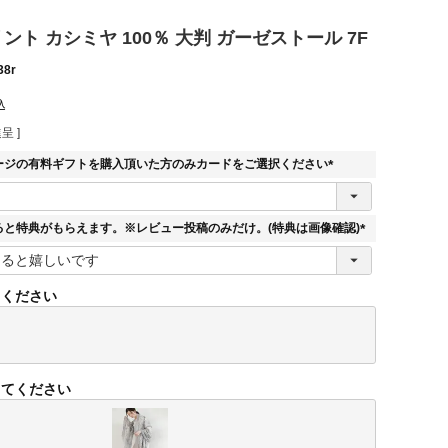
プリント カシミヤ 100％ 大判 ガーゼストール 7F
38r
込
呈 ]
ージの有料ギフトを購入頂いた方のみカードをご選択ください
(
必
須
ると特典がもらえます。※レビュー投稿のみだけ。(特典は画像確認)
)
(
必
須
てください
)
してください