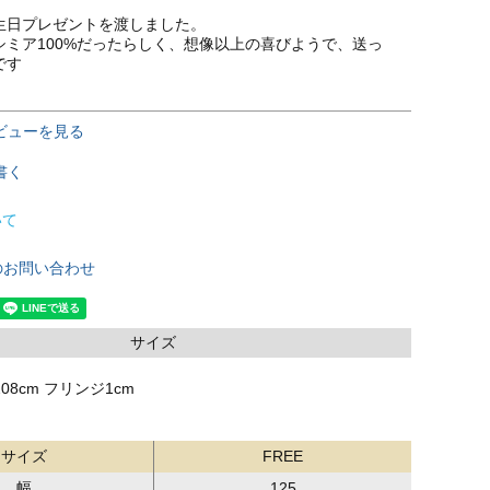
生日プレゼントを渡しました。

シミア100%だったらしく、想像以上の喜びようで、送っ
です
ビューを見る
書く
いて
のお問い合わせ
サイズ
208cm フリンジ1cm
サイズ
FREE
幅
125