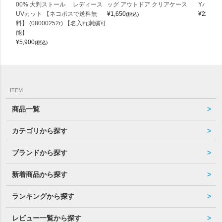
00% 大判ストール レディース
ッグ アウトドア クリアケース
Yバッグ 
UVカット 【ネコポスで送料無
¥
1,650
¥
22,000
(税込)
料】 (08000252r) 【名入れ刺繍可
能】
¥
5,900
(税込)
ITEM
商品一覧
カテゴリから探す
ブランドから探す
新着商品から探す
ランキングから探す
レビュー一覧から探す