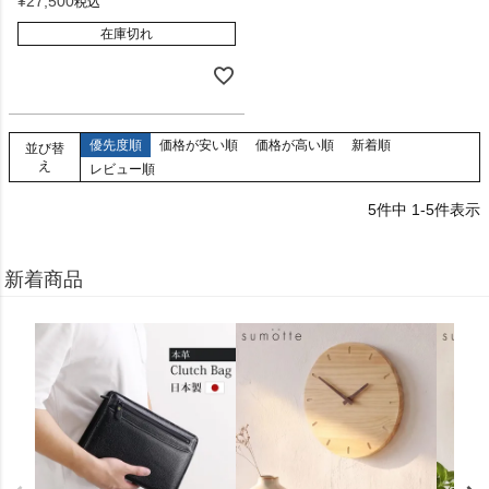
¥
27,500
税込
在庫切れ
優先度順
価格が安い順
価格が高い順
新着順
並び替
え
レビュー順
5
件中
1
-
5
件表示
新着商品