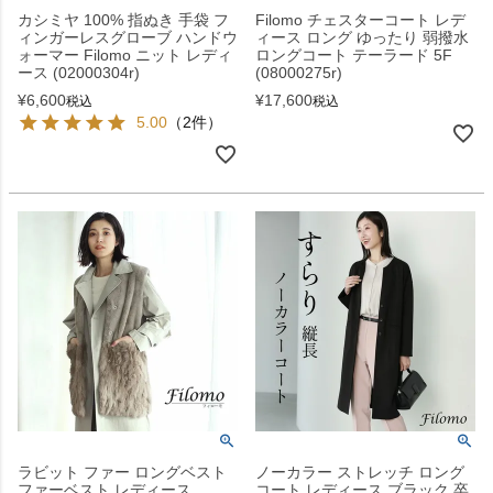
カシミヤ 100% 指ぬき 手袋 フ
Filomo チェスターコート レデ
ィンガーレスグローブ ハンドウ
ィース ロング ゆったり 弱撥水
ォーマー Filomo ニット レディ
ロングコート テーラード 5F
ース (02000304r)
(08000275r)
¥
6,600
¥
17,600
税込
税込
5.00
（2件）
ラビット ファー ロングベスト
ノーカラー ストレッチ ロング
ファーベスト レディース
コート レディース ブラック 卒