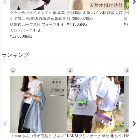
クラッチバッグ メンズ 牛革 本革
掛け時計 木製 パイン材 静音 丸時
掛け時計
シボ加工 A5収納 祝儀袋 冠婚葬祭
計 (09000765r)
計 (0900
結婚式 ループ革紐 フォーマル セ
¥
7,150
¥
7,150
(税込)
(
カンドバッグ 4FB
¥
12,650
(税込)
ランキング
1
2
3
《mau.さんコラボ商品 》リネン 1
KAKSI クリアポーチ 斜め掛けバ
HALEI