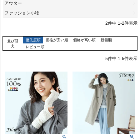
アウター
ファッション小物
2
件中
1
-
2
件表示
優先度順
価格が安い順
価格が高い順
新着順
並び替
え
レビュー順
5
件中
1
-
5
件表示