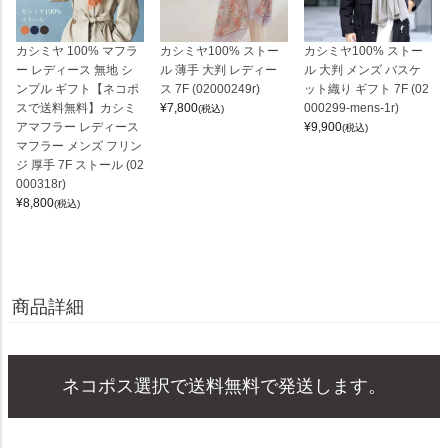
カシミヤ 100% マフラ
カシミヤ100% ストー
カシミヤ100% ストー
ー レディース 無地 シ
ル 薄手 大判 レディー
ル 大判 メンズ バスケ
ンプル ギフト【ネコポ
ス 7F (02000249r)
ット織り ギフト 7F (02
スで送料無料】カシミ
¥
7,800
000299-mens-1r)
(税込)
アマフラー レディース
¥
9,900
(税込)
マフラー メンズ フリン
ジ 厚手 7F ストール (02
000318r)
¥
8,800
(税込)
商品詳細
ネコポス選択で送料無料で発送します。