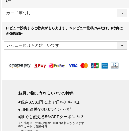
い
(
必
須
)
レビュー投稿すると特典がもらえます。※レビュー投稿のみだけ。(特典は
画像確認)
(
必
須
)
お買い物にうれしい3つの特典
●税込3,980円以上で送料無料 ※1
●LINE連携で200ポイント付与
●誰でも使える5%OFFクーポン ※2
※1.北海道・沖縄は別途1,100円送料がかかります
※2.カートに自動付与