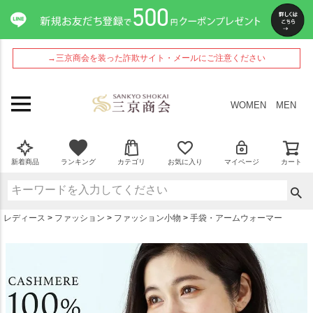
ペー
ジト
ップ
へ
→三京商会を装った詐欺サイト・メールにご注意ください
WOMEN
MEN
新着商品
ランキング
カテゴリ
お気に入り
マイページ
カート
レディース
ファッション
ファッション小物
手袋・アームウォーマー