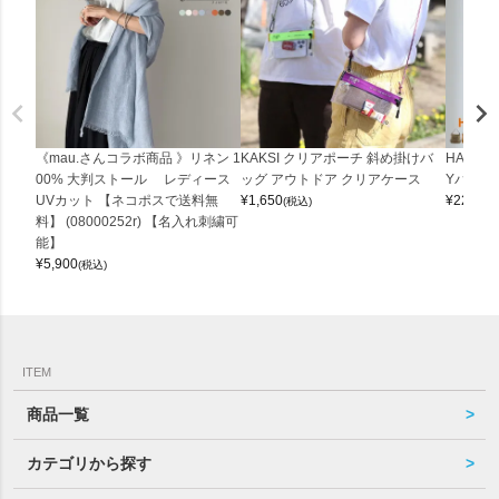
《mau.さんコラボ商品 》リネン 1
KAKSI クリアポーチ 斜め掛けバ
HALEI
00% 大判ストール レディース
ッグ アウトドア クリアケース
Yバッグ 
UVカット 【ネコポスで送料無
¥
1,650
¥
22,000
(税込)
料】 (08000252r) 【名入れ刺繍可
能】
¥
5,900
(税込)
ITEM
商品一覧
カテゴリから探す