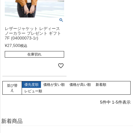
レザージャケット レディース
ノーカラー プレゼント ギフト
7F (04000073-1r)
¥
27,500
税込
在庫切れ
優先度順
価格が安い順
価格が高い順
新着順
並び替
え
レビュー順
5
件中
1
-
5
件表示
新着商品