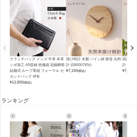
クラッチバッグ メンズ 牛革 本革
掛け時計 木製 パイン材 静音 丸時
掛け時計
シボ加工 A5収納 祝儀袋 冠婚葬祭
計 (09000765r)
計 (0900
結婚式 ループ革紐 フォーマル セ
¥
7,150
¥
7,150
(税込)
(
カンドバッグ 4FB
¥
12,650
(税込)
ランキング
1
2
3