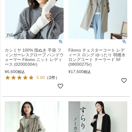
カシミヤ 100% 指ぬき 手袋 フ
Filomo チェスターコート レデ
ィンガーレスグローブ ハンドウ
ィース ロング ゆったり 弱撥水
ォーマー Filomo ニット レディ
ロングコート テーラード 5F
ース (02000304r)
(08000275r)
¥
6,600
¥
17,600
税込
税込
5.00
（2件）