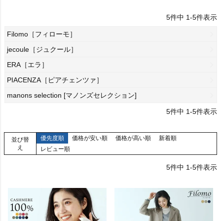
5
件中
1
-
5
件表示
Filomo［フィローモ］
jecoule［ジュクール］
ERA［エラ］
PIACENZA［ピアチェンツァ］
manons selection [マノンズセレクション]
5
件中
1
-
5
件表示
優先度順
価格が安い順
価格が高い順
新着順
並び替
え
レビュー順
5
件中
1
-
5
件表示