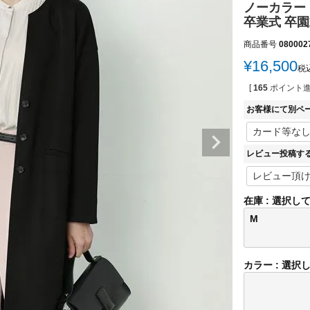
ノーカラー
卒業式 卒園式
商品番号
080002
¥
16,500
税
[
165
ポイント進
お客様にて別ペ
レビュー投稿す
在庫
選択し
M
カラー
選択