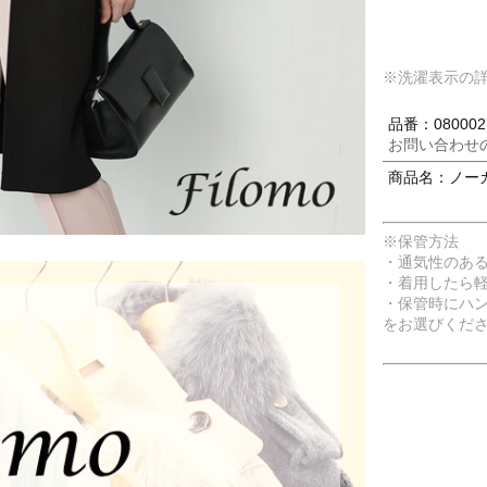
※洗濯表示の
品番：080002
お問い合わせ
商品名：ノー
※保管方法
・通気性のあ
・着用したら
・保管時にハ
をお選びくだ