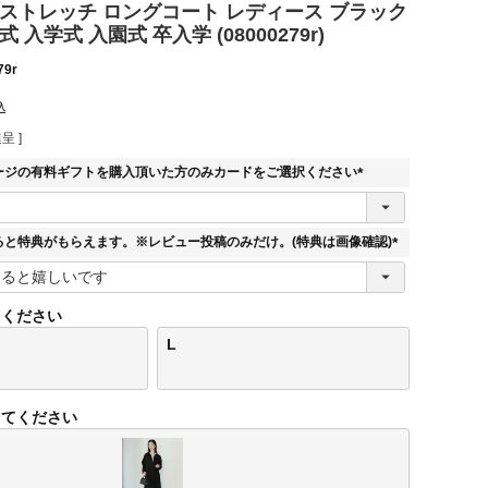
 ストレッチ ロングコート レディース ブラック
 入学式 入園式 卒入学 (08000279r)
79r
込
呈 ]
ージの有料ギフトを購入頂いた方のみカードをご選択ください
(
必
須
ると特典がもらえます。※レビュー投稿のみだけ。(特典は画像確認)
)
(
必
須
てください
)
L
してください