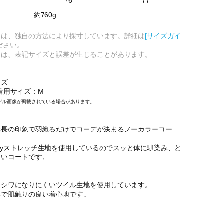
76
77
約760g
品は、独自の方法により採寸しています。詳細は
[サイズガイ
ださい。
ては、表記サイズと誤差が生じることがあります。
イズ
/着用サイズ：M
デル画像が掲載されている場合があります。
縦長の印象で羽織るだけでコーデが決まるノーカラーコー
ayストレッチ生地を使用しているのでスッと体に馴染み、と
良いコートです。
、シワになりにくいツイル生地を使用しています。
いで肌触りの良い着心地です。