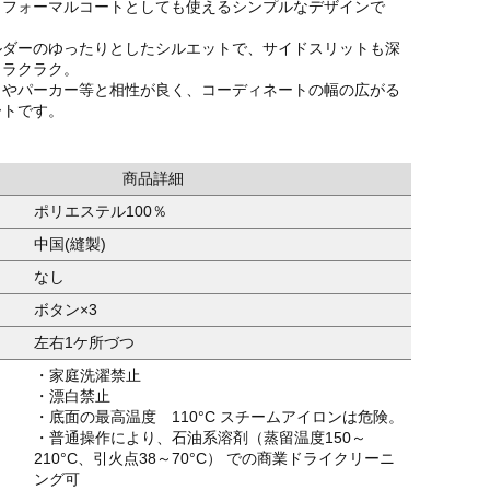
もフォーマルコートとしても使えるシンプルなデザインで
ルダーのゆったりとしたシルエットで、サイドスリットも深
もラクラク。
クやパーカー等と相性が良く、コーディネートの幅の広がる
ートです。
商品詳細
ポリエステル100％
中国(縫製)
なし
ボタン×3
左右1ケ所づつ
・家庭洗濯禁止
・漂白禁止
・底面の最高温度 110°C スチームアイロンは危険。
・普通操作により、石油系溶剤（蒸留温度150～
210°C、引火点38～70°C） での商業ドライクリーニ
ング可