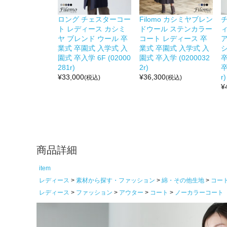
ロング チェスターコー
Filomo カシミヤブレン
ト レディース カシミ
ドウール ステンカラー
ヤ ブレンド ウール 卒
コート レディース 卒
業式 卒園式 入学式 入
業式 卒園式 入学式 入
シ
園式 卒入学 6F (02000
園式 卒入学 (0200032
281r)
2r)
卒
¥
33,000
¥
36,300
r)
(税込)
(税込)
¥
商品詳細
item
レディース
素材から探す・ファッション
綿・その他生地
コー
レディース
ファッション
アウター
コート
ノーカラーコート