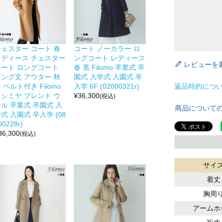
チェスター コート 春
コート ノーカラー ロ
レディース チェスター
ングコート レディース
レビューを
コート ロングコート
春 黒 Filomo 卒業式 卒
ロング丈 アウター 秋
園式 入学式 入園式 卒
返品特約につ
 ベルト付き Filomo
入学 6F (02000321r)
カシミヤ ブレンド ウ
¥
36,300
(税込)
ル 卒業式 卒園式 入
商品について
式 入園式 卒入学 (08
00228r)
36,300
(税込)
サイ
着丈
胸周
アームホ