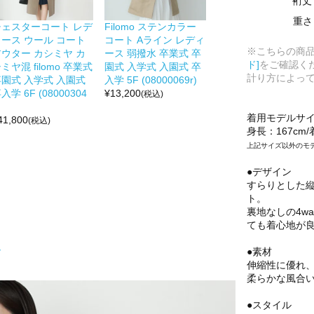
裄丈
重さ
チェスターコート レデ
Filomo ステンカラー
ィース ウール コート
コート Aライン レディ
※こちらの商
アウター カシミヤ カ
ース 弱撥水 卒業式 卒
ド]
をご確認く
ミヤ混 filomo 卒業式
園式 入学式 入園式 卒
計り方によっ
卒園式 入学式 入園式
入学 5F (08000069r)
入学 6F (08000304
¥
13,200
(税込)
着用モデルサ
41,800
(税込)
身長：167cm
上記サイズ以外のモ
●デザイン
すらりとした
ト。
裏地なしの4w
ても着心地が
ト
●素材
伸縮性に優れ
柔らかな風合
●スタイル