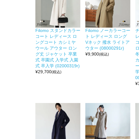
Filomo スタンドカラー
Filomo ノーカラーコー
コート レディース ロ
ト レディース ロング
ングコート カシミヤ
Vネック 撥水 ライトア
ウール アウター ロン
ウター (08000291r)
グ丈 ジャケット 卒業
¥
9,900
冬
(税込)
式 卒園式 入学式 入園
式 卒入学 (02000319r)
ー
¥
29,700
学
(税込)
0
¥