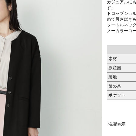
カジュアルに
す。
ドロップショ
めで脚さばき
タートルネッ
ノーカラーコ
素材
原産国
裏地
留め具
ポケット
洗濯表示