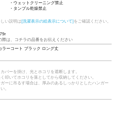
・ウェットクリーニング禁止
・タンブル乾燥禁止
詳しい説明は
[洗濯表示の絵表示について]
をご確認ください。
79r
の際は、コチラの品番をお伝えください
カラーコート ブラック ロング丈
るカバーを掛け、光とホコリを遮断します。
軽く叩いてホコリを落としてから収納してください。
ンガーに吊るす場合は、厚みのあるしっかりとしたハンガー
さい。