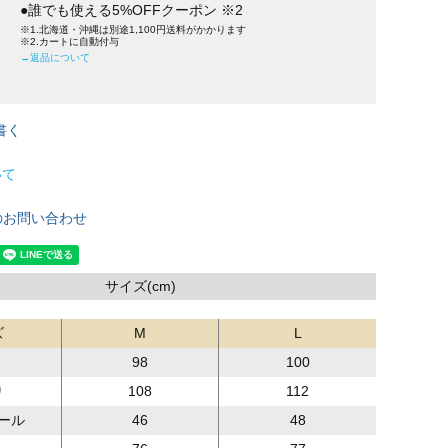
●誰でも使える5%OFFクーポン ※2
※1.北海道・沖縄は別途1,100円送料がかかります
※2.カートに自動付与
→返品について
書く
いて
のお問い合わせ
サイズ(cm)
ズ
M
L
98
100
り
108
112
ール
46
48