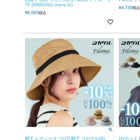
7F (08000362-mens-1r)
¥
4,730
税込
¥
6,050
税込
帽子 レディース つば広帽子 コカゲル(R)
UVカット