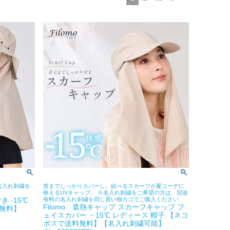
名入れ刺繍を
首までしっかりカバーし、結べるスカーフが夏コーデに
映えるUVキャップ。 ※名入れ刺繍をご希望の方は、別途
き -15℃
有料の名入れ刺繍を同じ買い物カゴでご購入ください
Filomo 遮熱キャップ スカーフキャップ フ
無料】
ェイスカバー －15℃ レディース 帽子 【ネコ
ポスで送料無料】【名入れ刺繍可能】