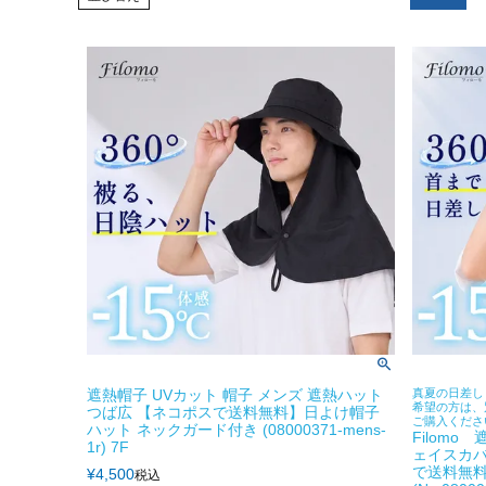
遮熱帽子 UVカット 帽子 メンズ 遮熱ハット
真夏の日差し
希望の方は、
つば広 【ネコポスで送料無料】日よけ帽子
ご購入くださ
ハット ネックガード付き (08000371-mens-
Filom
1r) 7F
ェイスカバ
で送料無
¥
4,500
税込