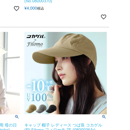
(No.08000370)
¥
4,000
税込
用 母の日
キャップ 帽子 レディース つば長 コカゲル
ler)
(R) Filomo フィローモ 7F (08000364r)