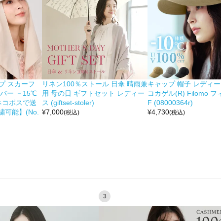
ップ スカーフ
リネン100％ストール 日傘 晴雨兼
キャップ 帽子 レディー
バー －15℃
用 母の日 ギフトセット レディー
コカゲル(R) Filomo 
ネコポスで送
ス (giftset-stoler)
F (08000364r)
可能】(No.
¥
7,000
¥
4,730
(税込)
(税込)
3