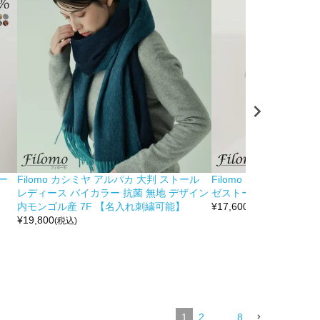
ガー
Filomo カシミヤ アルパカ 大判 ストール
Filomo プリント カシミ
レディース バイカラー 抗菌 無地 デザイン
ゼストール 7F
内モンゴル産 7F 【名入れ刺繍可能】
¥
17,600
(税込)
¥
19,800
(税込)
1
2
…
8