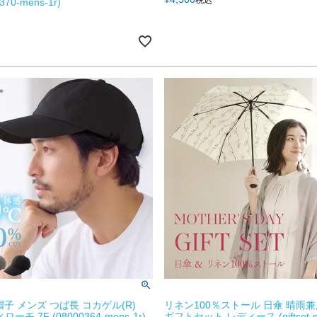
370-mens-1r)
子 メンズ つば長 コカゲル(R)
リネン100％ストール 日傘 晴雨兼
ィローモ 7F (08000364-mens-1r)
ギフトセット レディース (giftset-sto