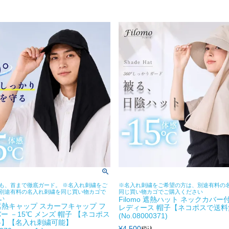
も、首まで徹底ガード。 ※名入れ刺繍をご
※名入れ刺繍をご希望の方は、別途有料の
別途有料の名入れ刺繍を同じ買い物カゴで
同じ買い物カゴでご購入ください
い
Filomo 遮熱ハット ネックカバー付
o 遮熱キャップ スカーフキャップ フ
レディース 帽子【ネコポスで送料
ー －15℃ メンズ 帽子 【ネコポス
(No.08000371)
料】【名入れ刺繍可能】
¥
4,500
税込