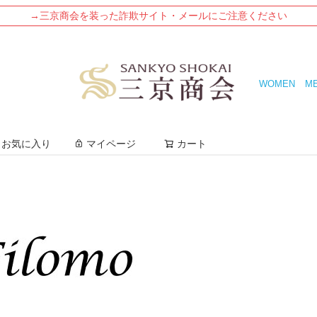
→三京商会を装った詐欺サイト・メールにご注意ください
WOMEN
M
検索
お気に入り
マイページ
カート