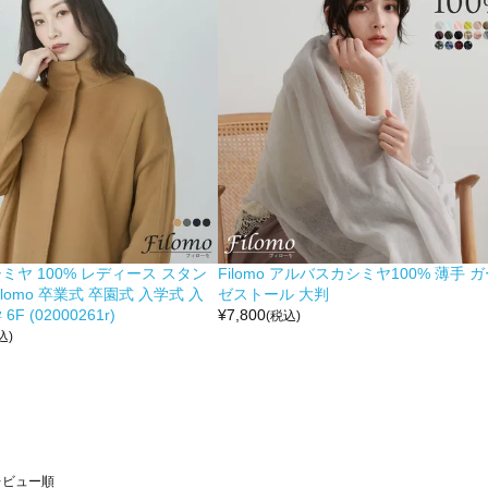
ミヤ 100% レディース スタン
Filomo アルバスカシミヤ100% 薄手 
ilomo 卒業式 卒園式 入学式 入
ゼストール 大判
F (02000261r)
¥
7,800
(税込)
込)
レビュー順