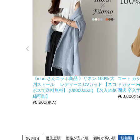
《mau.さんコラボ商品 》リネン 100% 大
コート カシ
判ストール レディース UVカット 【ネコ
ドカラー F
ポスで送料無料】 (08000252r) 【名入れ刺
園式 卒入学 6
繍可能】
¥
63,800
(税
¥
5,900
(税込)
優先度順
価格が安い順
価格が高い順
新着順
並び替え