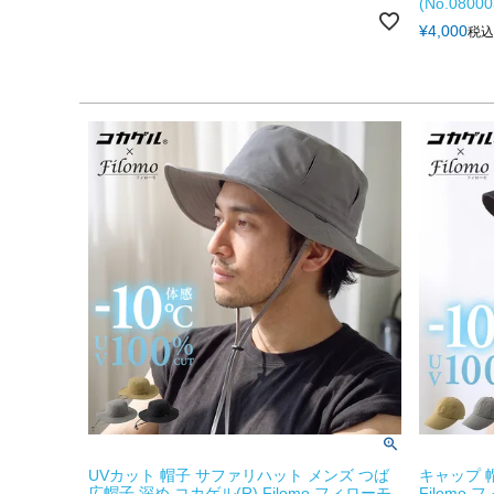
(No.08000
¥
4,000
税込
UVカット 帽子 サファリハット メンズ つば
キャップ 帽
広帽子 深め コカゲル(R) Filomo フィローモ
Filomo フ