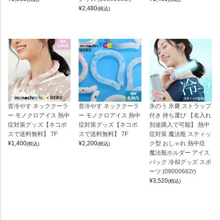
¥
2,480
(税込)
首冷やす ネッククーラ
首冷やす ネッククーラ
氷のう 氷嚢 ストラップ
ー モノクロアイス 熱中
ー モノクロアイス 熱中
付き 持ち運び 【名入れ
症対策グッズ【ネコポ
症対策グッズ【ネコポ
別途購入で可能】 熱中
スで送料無料】 7F
スで送料無料】 7F
症対策 魔法瓶 スティッ
¥
1,400
¥
2,200
ク型 おしゃれ 熱中症
(税込)
(税込)
魔法瓶ホルダー アイス
パック 冷却グッズ スポ
ーツ (09000682r)
¥
3,520
(税込)