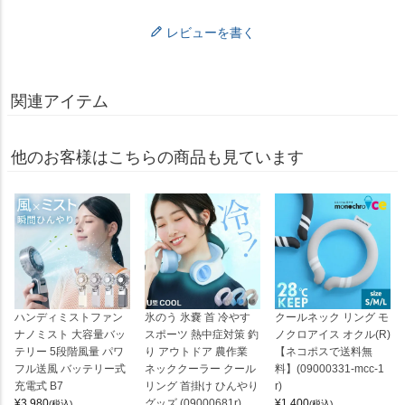
レビューを書く
関連アイテム
他のお客様はこちらの商品も見ています
ハンディミストファン
氷のう 氷嚢 首 冷やす
クールネック リング モ
ナノミスト 大容量バッ
スポーツ 熱中症対策 釣
ノクロアイス オクル(R)
テリー 5段階風量 パワ
り アウトドア 農作業
【ネコポスで送料無
フル送風 バッテリー式
ネッククーラー クール
料】(09000331-mcc-1
充電式 B7
リング 首掛け ひんやり
r)
¥
3,980
グッズ (09000681r)
¥
1,400
(税込)
(税込)