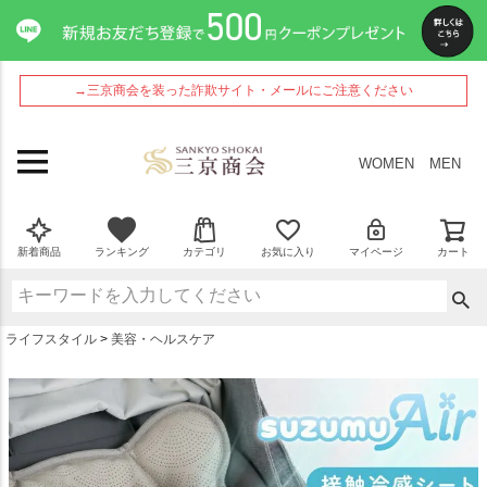
ペー
ジト
ップ
へ
→三京商会を装った詐欺サイト・メールにご注意ください
WOMEN
MEN
新着商品
ランキング
カテゴリ
お気に入り
マイページ
カート
ライフスタイル
美容・ヘルスケア