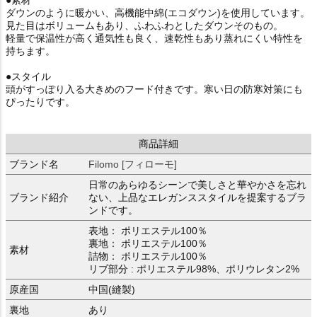
●素材
ダウンのように暖かい、高機能中綿(エコダウン)を使用しています。
見た目はボリュームもあり、ふわふわとしたダウンそのもの。
軽量で保温性が高く通気性も良く、速乾性もあり蒸れにくい特性を
持ちます。
●スタイル
頭がすっぽり入る大きめのフード付きです。寒い日の防寒対策にも
ぴったりです。
商品詳細
ブランド名
Filomo [フィローモ]
日常のあらゆるシーンで美しさと華やかさを忘れ
ブランド紹介
ない、上品なエレガンススタイルを提案するブラ
ンドです。
表地： ポリエステル100％
裏地： ポリエステル100％
素材
詰物： ポリエステル100％
リブ部分 : ポリエステル98%、ポリウレタン2%
原産国
中国(縫製)
裏地
あり