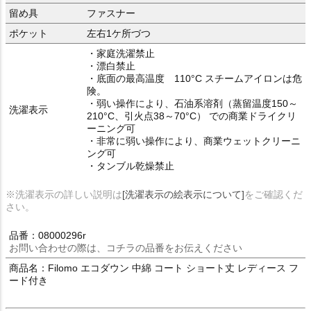
留め具
ファスナー
ポケット
左右1ケ所づつ
・家庭洗濯禁止
・漂白禁止
・底面の最高温度 110°C スチームアイロンは危
険。
・弱い操作により、石油系溶剤（蒸留温度150～
洗濯表示
210°C、引火点38～70°C） での商業ドライクリ
ーニング可
・非常に弱い操作により、商業ウェットクリーニ
ング可
・タンブル乾燥禁止
※洗濯表示の詳しい説明は
[洗濯表示の絵表示について]
をご確認くだ
さい。
品番：08000296r
お問い合わせの際は、コチラの品番をお伝えください
商品名：Filomo エコダウン 中綿 コート ショート丈 レディース フ
ード付き