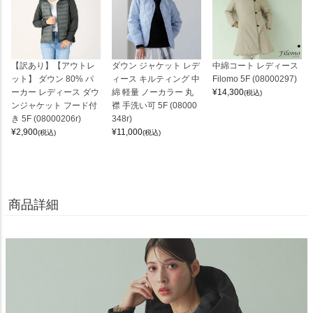
【訳あり】【アウトレ
ダウン ジャケット レデ
中綿コート レディース
ット】 ダウン 80% パ
ィース キルティング 中
Filomo 5F (08000297)
ーカー レディース ダウ
綿 軽量 ノーカラー 丸
¥
14,300
(税込)
ンジャケット フード付
襟 手洗い可 5F (08000
き 5F (08000206r)
348r)
¥
2,900
¥
11,000
(税込)
(税込)
商品詳細