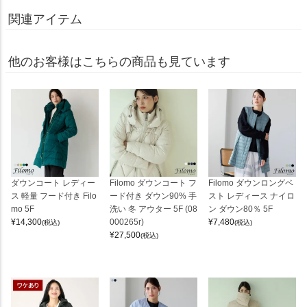
関連アイテム
他のお客様はこちらの商品も見ています
ダウンコート レディー
Filomo ダウンコート フ
Filomo ダウンロングベ
ス 軽量 フード付き Filo
ード付き ダウン90% 手
スト レディース ナイロ
mo 5F
洗い 冬 アウター 5F (08
ン ダウン80％ 5F
¥
14,300
000265r)
¥
7,480
(税込)
(税込)
¥
27,500
(税込)