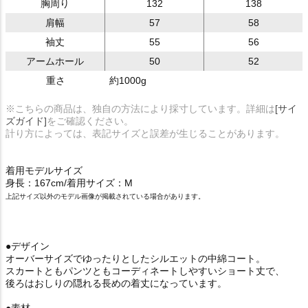
胸周り
132
138
肩幅
57
58
袖丈
55
56
アームホール
50
52
重さ
約1000g
※こちらの商品は、独自の方法により採寸しています。詳細は
[サイ
ズガイド]
をご確認ください。
計り方によっては、表記サイズと誤差が生じることがあります。
着用モデルサイズ
身長：167cm/着用サイズ：M
上記サイズ以外のモデル画像が掲載されている場合があります。
●デザイン
オーバーサイズでゆったりとしたシルエットの中綿コート。
スカートともパンツともコーディネートしやすいショート丈で、
後ろはおしりの隠れる長めの着丈になっています。