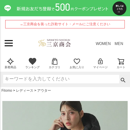
ペー
ジト
ップ
へ
→三京商会を装った詐欺サイト・メールにご注意ください
WOMEN
MEN
新着商品
ランキング
カテゴリ
お気に入り
マイページ
カート
Filomo
レディース
アウター