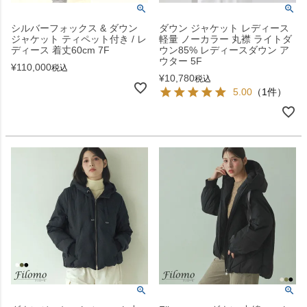
シルバーフォックス & ダウン
ダウン ジャケット レディース
ジャケット ティペット付き / レ
軽量 ノーカラー 丸襟 ライトダ
ディース 着丈60cm 7F
ウン85% レディースダウン ア
ウター 5F
¥
110,000
税込
¥
10,780
税込
5.00
（1件）