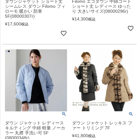
ダウンジャケット ショート丈
Filomo エコダウン 中綿コート
シームレス ダウン Filomo フィ
ショート丈 レディース ゆった
ローモ 暖かい 防寒
り 大きいサイズ(08000296r)
5F(08000307r)
¥
14,300
税込
¥
17,600
税込
ダウン ジャケット レディース
ダウン ジャケット レッキス フ
キルティング 中綿 軽量 ノーカ
ァー トリミング 7F
ラー 丸襟 手洗い可 5F
¥
41,800
税込
(08000348r)