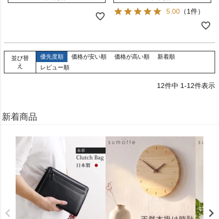
5.00
（1件）
優先度順
価格が安い順
価格が高い順
新着順
並び替
え
レビュー順
12
件中
1
-
12
件表示
新着商品