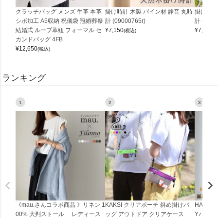
クラッチバッグ メンズ 牛革 本革
掛け時計 木製 パイン材 静音 丸時
掛け時計
シボ加工 A5収納 祝儀袋 冠婚葬祭
計 (09000765r)
計 (0900
結婚式 ループ革紐 フォーマル セ
¥
7,150
¥
7,150
(税込)
(
カンドバッグ 4FB
¥
12,650
(税込)
ランキング
1
2
3
《mau.さんコラボ商品 》リネン 1
KAKSI クリアポーチ 斜め掛けバ
HALEI
00% 大判ストール レディース
ッグ アウトドア クリアケース
Yバッグ 