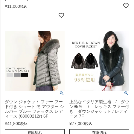
¥
11,000
税込
ダウン ジャケット ファー フー
上品なイタリア製生地 / ダウ
ド付き ショート 冬 アウター シ
ン95％ / レッキス ファー付
ルバー ブルー フォックス レデ
き ダウンジャケット / レディ
ィース (08000212r) 6F
ース 7F
¥
41,800
¥
77,000
税込
税込
在庫切れ
在庫切れ