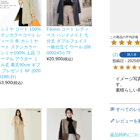
シミヤ コート 100%
Filomo コート レディ
ステンカラーコート レ
ース ハンドメイド 七
ディース 冬 カシミヤ
分丈 ダブルフェイス
コート ステンカラー
一枚仕立て ウール (08
シミヤ100% 上品 フ
000247r) 7F
2
購入者
ォーマル アウター ミ
¥
20,900
(税込)
投稿日
2025/0
ル丈 着丈90cm ギフ
 プレゼント 6F (020
0188-2r)
イメージ写
53,900
(税込)
す。

素晴らしい
すべてのレ
レビューを
返品特約につ