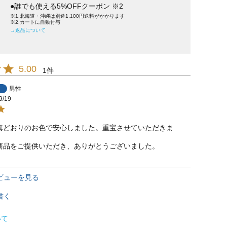
●誰でも使える5%OFFクーポン ※2
※1.北海道・沖縄は別途1,100円送料がかかります
※2.カートに自動付与
→返品について
5.00
1
男性
9/19
真どおりのお色で安心しました。重宝させていただきま
商品をご提供いただき、ありがとうございました。
ビューを見る
書く
いて