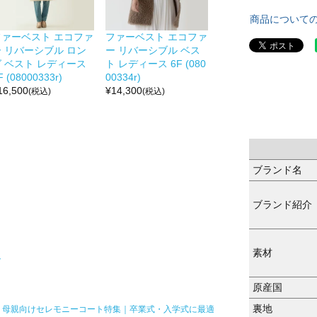
商品について
ファーベスト エコファ
ファーベスト エコファ
ー リバーシブル ロン
ー リバーシブル ベス
グ ベスト レディース
ト レディース 6F (080
F (08000333r)
00334r)
16,500
¥
14,300
(税込)
(税込)
ブランド名
ブランド紹介
素材
ト
原産国
裏地
母親向けセレモニーコート特集｜卒業式・入学式に最適