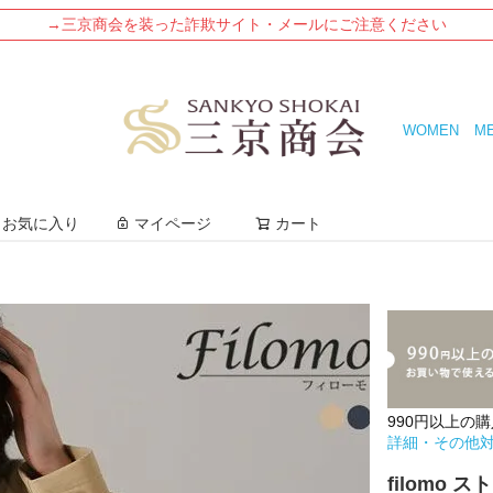
→三京商会を装った詐欺サイト・メールにご注意ください
WOMEN
M
検索
お気に入り
マイページ
カート
990円以上の
詳細・その他
filomo