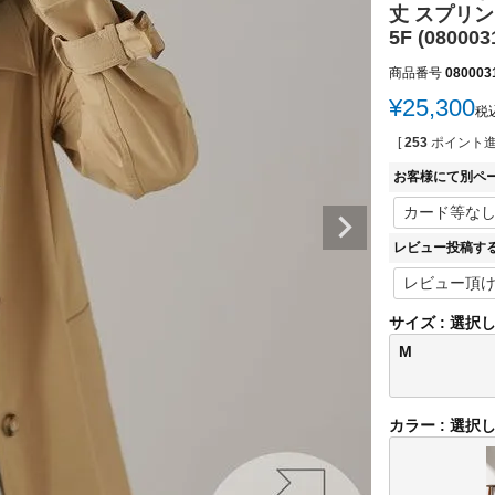
丈 スプリ
5F (080003
商品番号
080003
¥
25,300
税
[
253
ポイント進
お客様にて別ペ
レビュー投稿す
サイズ
選択
M
カラー
選択