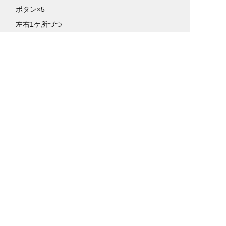
ボタン×5
左右1ケ所づつ