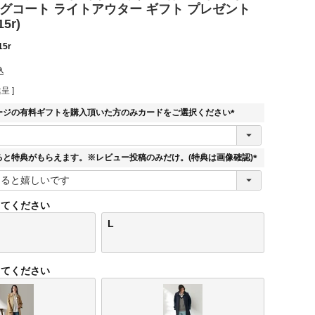
ングコート ライトアウター ギフト プレゼント
15r)
15r
込
呈 ]
ージの有料ギフトを購入頂いた方のみカードをご選択ください
(
必
須
ると特典がもらえます。※レビュー投稿のみだけ。(特典は画像確認)
)
(
必
須
してください
)
L
してください