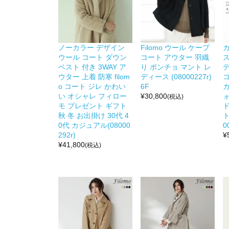
ノーカラー デザイン
Filomo ウール ケープ
カ
ウール コート ダウン
コート アウター 羽織
ベスト 付き 3WAY ア
り ポンチョ マント レ
ウター 上着 防寒 filom
ディース (08000227r)
o コート ジレ かわい
6F
カ
い オシャレ フィロー
¥
30,800
(税込)
モ プレゼント ギフト
ド
秋 冬 お出掛け 30代 4
ト
0代 カジュアル(08000
0
292r)
¥
¥
41,800
(税込)