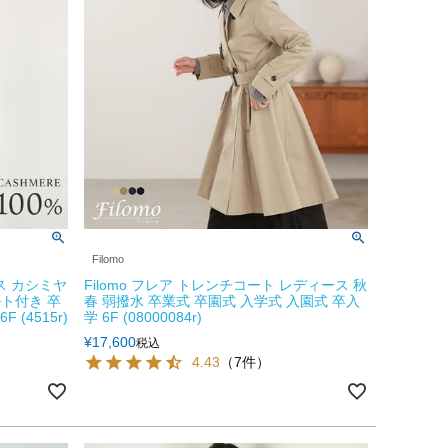
Filomo
ース カシミヤ
Filomo フレア トレンチコート レディース 秋
ルト付き 卒
春 弱撥水 卒業式 卒園式 入学式 入園式 卒入
(4515r)
学 6F (08000084r)
¥
17,600
税込
4.43
（7件）