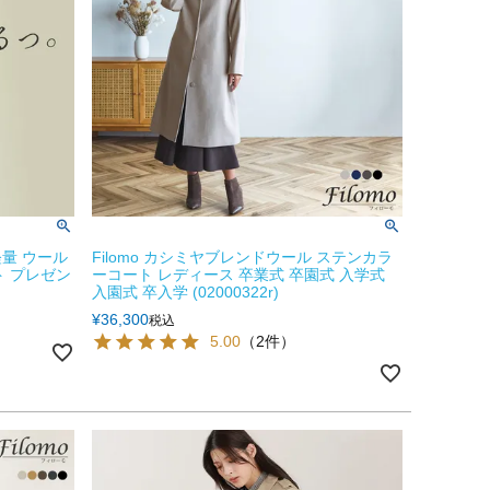
量 ウール
Filomo カシミヤブレンドウール ステンカラ
ト プレゼン
ーコート レディース 卒業式 卒園式 入学式
入園式 卒入学 (02000322r)
¥
36,300
税込
5.00
（2件）