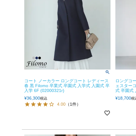
コート ノーカラー ロングコート レディース
ロングコー
春 黒 Filomo 卒業式 卒園式 入学式 入園式 卒
ェスターコー
入学 6F (02000321r)
式 卒園式 入
¥
36,300
¥
18,700
税込
税
4.00
（1件）