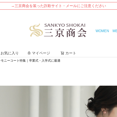
→三京商会を装った詐欺サイト・メールにご注意ください
WOMEN
M
検索
お気に入り
マイページ
カート
レモニーコート特集｜卒業式・入学式に最適