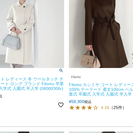
Filomo
ト レディース 冬 ウールタッチ チ
ト ロング ブランド Filomo 卒業
Filomo カシミヤ コート レディ
学式 入園式 卒入学 (08000306r)
100% テーラード 着丈100cm ベ
業式 卒園式 入学式 入園式 卒入学 6F 
込
¥
58,300
税込
4.16
（25件）