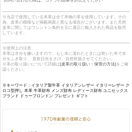
お問い合わせの際は、コチラの品番をお伝えください
※当店で使用している本革は全て本物の革を使用しています。その
為、皮革の模様など掲載画面と異なる場合がございます。また天然
皮革に関してはワシントン条約を元に適正に輸入された商品を販売
しています。
※使用上の注意
本革は水分を嫌いますので、もし水に濡れたときには乾いた布で水
分をふき取り、 直射日光をさけ、自然乾燥させてください。
※革の取り扱いについて詳細は
[皮革の取り扱い・保管の方法]
をご確
認ください。
※キーワード：イタリア製牛革 イタリアンレザー イタリーレザー ク
ロコ型押し 本革 牛革財布 メンズ財布 レディース財布 ユニセックス
ブランド ドゥーブロンドン プレゼント ギフト