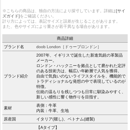
※こちらの商品は、独自の方法により採寸しています。詳細は
[サイ
ズガイド]
をご確認ください。
計り方によっては、表記サイズと誤差が生じることがあります。
また、色やサイズにより重さが若干異なる場合があります。
商品詳細
ブランド名
doob London［ドゥーブロンドン］
2007年、イギリスで誕生した新進気鋭の革製品
メーカー。
ロンドン・ハックニーを拠点として磨かれた定評
のある技術力は、幅広い年齢層で人気を獲得。
ブランド紹介
自由で気負いのないライフスタイルを、機能的で
トラディショナルな発想の中で表現しているのが
特徴。
伝統の温もりを残しつつも日常に馴染みやすく、
新しい感性に響く物作りを目指す。
表側：牛革
素材
内装：牛革、生地
原産国
イタリア(鞣し)、ベトナム(縫製)
【Aタイプ】