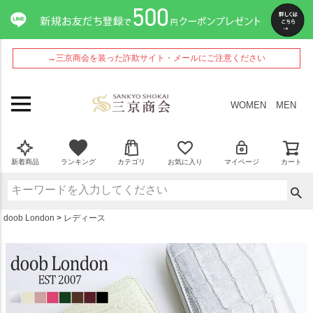
ペー
ジト
ップ
へ
→三京商会を装った詐欺サイト・メールにご注意ください
WOMEN
MEN
新着商品
ランキング
カテゴリ
お気に入り
マイページ
カート
doob London
レディース