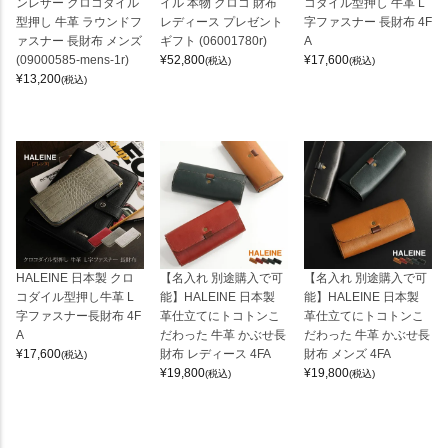
ンレザー クロコダイル
イル 本物 クロコ 財布
コダイル型押し 牛革 L
型押し 牛革 ラウンドフ
レディース プレゼント
字ファスナー 長財布 4F
ァスナー 長財布 メンズ
ギフト (06001780r)
A
(09000585-mens-1r)
¥
52,800
¥
17,600
(税込)
(税込)
¥
13,200
(税込)
HALEINE 日本製 クロ
【名入れ 別途購入で可
【名入れ 別途購入で可
コダイル型押し牛革 L
能】HALEINE 日本製
能】HALEINE 日本製
字ファスナー長財布 4F
革仕立てにトコトンこ
革仕立てにトコトンこ
A
だわった 牛革 かぶせ長
だわった 牛革 かぶせ長
¥
17,600
財布 レディース 4FA
財布 メンズ 4FA
(税込)
¥
19,800
¥
19,800
(税込)
(税込)