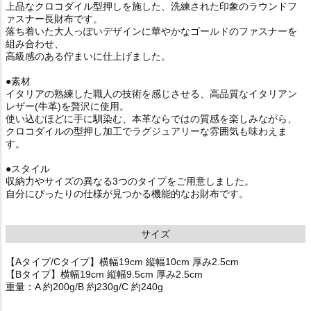
上品なクロコダイル型押しを施した、洗練された印象のラウンドフ
ァスナー長財布です。
落ち着いた大人っぽいデザインに華やかなゴールドのファスナーを
組み合わせ、
高級感のある佇まいに仕上げました。
●素材
イタリアの熟練した職人の技術を感じさせる、高品質なイタリアン
レザー(牛革)を贅沢に使用。
使い込むほどに手に馴染む、本革ならではの質感を楽しみながら、
クロコダイルの型押し加工でラグジュアリーな雰囲気も味わえま
す。
●スタイル
収納力やサイズの異なる3つのタイプをご用意しました。
自分にぴったりの仕様が見つかる機能的なお財布です。
サイズ
【Aタイプ/Cタイプ】横幅19cm 縦幅10cm 厚み2.5cm
【Bタイプ】横幅19cm 縦幅9.5cm 厚み2.5cm
重量：A 約200g/B 約230g/C 約240g