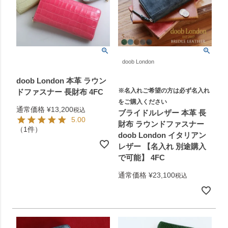
doob London
doob London 本革 ラウン
※名入れご希望の方は必ず名入れ
ドファスナー 長財布 4FC
をご購入ください
通常価格
¥
13,200
税込
ブライドルレザー 本革 長
5.00
財布 ラウンドファスナー
（1件）
doob London イタリアン
レザー 【名入れ 別途購入
で可能】 4FC
通常価格
¥
23,100
税込