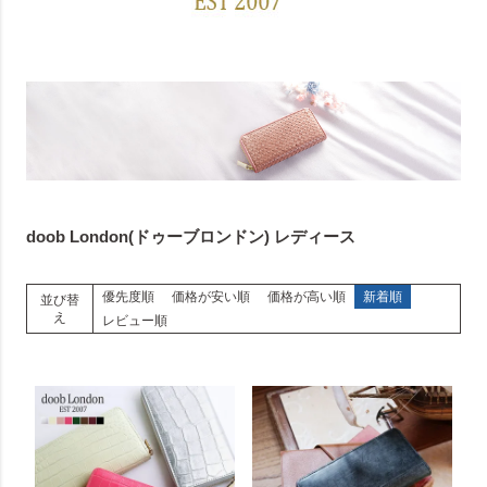
doob London(ドゥーブロンドン) レディース
優先度順
価格が安い順
価格が高い順
新着順
並び替
え
レビュー順