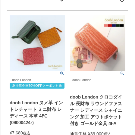
doob London
doob London
夏決算企画50%OFFクーポン対象
doob London クロコダイ
doob London ヌメ革 イン
ル 長財布 ラウンドファス
トレチャート ミニ財布 レ
ナー レディース シャイニ
ディース 本革 4FC
ング 加工 アウトポケット
(09000424r)
付き ゴールド金具 4FA
¥
7,680
税込
通常価格
¥
39,000
税込