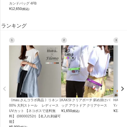
カンドバッグ 4FB
¥
12,650
(税込)
ランキング
1
2
3
《mau.さんコラボ商品 》リネン 1
KAKSI クリアポーチ 斜め掛けバ
HALEI
00% 大判ストール レディース
ッグ アウトドア クリアケース
Yバッグ 
UVカット 【ネコポスで送料無
¥
1,650
¥
22,000
(税込)
料】 (08000252r) 【名入れ刺繍可
能】
¥
5,900