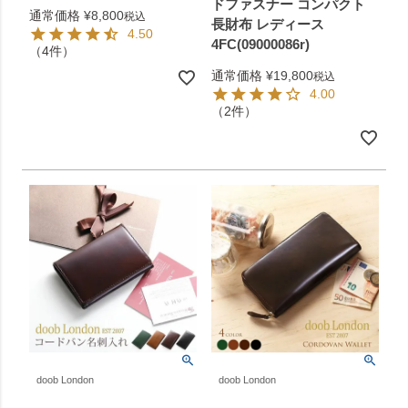
ドファスナー コンパクト
通常価格
¥
8,800
税込
長財布 レディース
4.50
4FC(09000086r)
（4件）
通常価格
¥
19,800
税込
4.00
（2件）
doob London
doob London