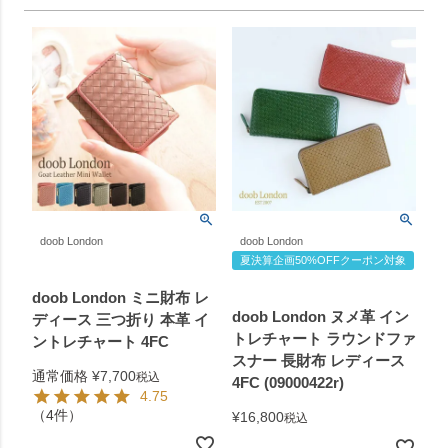
doob London
doob London
夏決算企画50%OFFクーポン対象
doob London ミニ財布 レ
doob London ヌメ革 イン
ディース 三つ折り 本革 イ
トレチャート ラウンドファ
ントレチャート 4FC
スナー 長財布 レディース
通常価格
¥
7,700
税込
4FC (09000422r)
4.75
（4件）
¥
16,800
税込