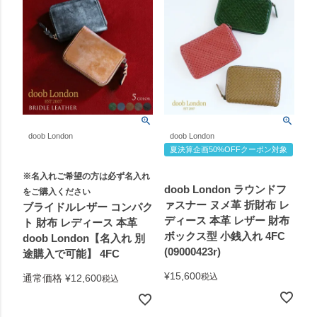
doob London
doob London
夏決算企画50%OFFクーポン対象
※名入れご希望の方は必ず名入れ
doob London ラウンドフ
をご購入ください
ァスナー ヌメ革 折財布 レ
ブライドルレザー コンパク
ディース 本革 レザー 財布
ト 財布 レディース 本革
ボックス型 小銭入れ 4FC
doob London【名入れ 別
(09000423r)
途購入で可能】 4FC
¥
15,600
税込
通常価格
¥
12,600
税込