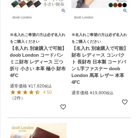
doob London
doob London
※名入れご希望の方は必ず名入れ
※名入れご希望の方は必ず名入れ
をご購入ください
をご購入ください
【名入れ 別途購入で可能】
【名入れ 別途購入で可能】
doob London コードバン
財布 レディース コンパク
ミニ財布 レディース 三つ
ト 長財布 日本製 コードバ
折り 小さい 本革 極小 財布
ン L字ファスナー doob
4FC
London 馬革 レザー 本革
4FC
通常価格
¥
17,820
税込
4.50
通常価格
¥
19,800
税込
（2件）