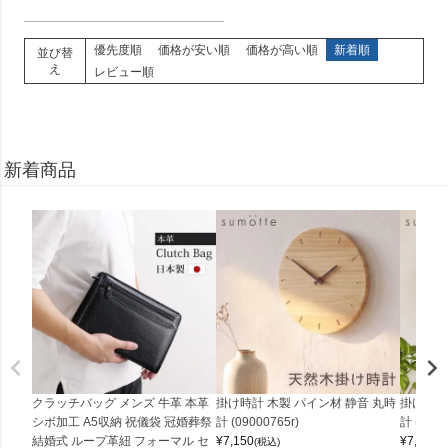
優先度順
価格が安い順
価格が高い順
新着順
並び替
え
レビュー順
新着商品
クラッチバッグ メンズ 牛革 本革
掛け時計 木製 パイン材 静音 丸時
掛け時計
シボ加工 A5収納 祝儀袋 冠婚葬祭
計 (09000765r)
計 (0900
結婚式 ループ革紐 フォーマル セ
¥
7,150
¥
7,150
(税込)
(