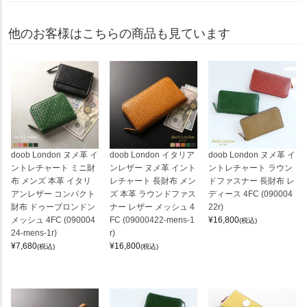
他のお客様はこちらの商品も見ています
doob London ヌメ革 イ
doob London イタリア
doob London ヌメ革 イ
ントレチャート ミニ財
ンレザー ヌメ革 イント
ントレチャート ラウン
布 メンズ 本革 イタリ
レチャート 長財布 メン
ドファスナー 長財布 レ
アンレザー コンパクト
ズ 本革 ラウンドファス
ディース 4FC (090004
財布 ドゥーブロンドン
ナー レザー メッシュ 4
22r)
メッシュ 4FC (090004
FC (09000422-mens-1
¥
16,800
(税込)
24-mens-1r)
r)
¥
7,680
¥
16,800
(税込)
(税込)