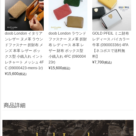
doob London イタリア
doob London ラウンド
GOLD PFEIL ミニ財布
ンレザー ヌメ革 ラウン
ファスナー ヌメ革 折財
レディース バイカラー
ドファスナー 折財布 メ
布 レディース 本革 レ
牛革 (09000336r) 4FA
ンズ 本革 レザー ボッ
ザー 財布 ボックス型
【ネコポスで送料無
クス型 小銭入れ イント
小銭入れ 4FC (090004
料】
レチャート メッシュ 4F
23r)
¥
7,700
(税込)
C (09000423-mens-1r)
¥
15,600
(税込)
¥
15,600
(税込)
商品詳細