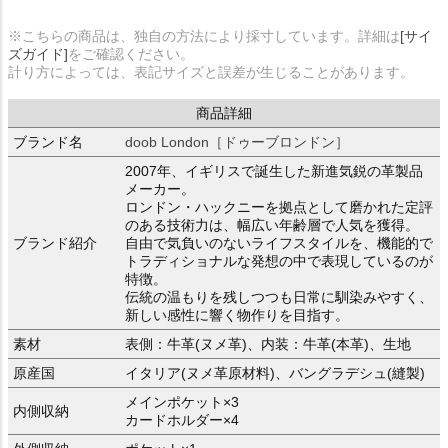
※こちらの商品は、独自の方法により採寸しています。詳細は
[サイ
ズガイド]
をご確認ください。
計り方によっては、表記サイズと誤差が生じることがあります。
商品詳細
ブランド名
doob London［ドゥーブロンドン］
2007年、イギリスで誕生した新進気鋭の革製品
メーカー。
ロンドン・ハックニーを拠点として磨かれた定評
のある技術力は、幅広い年齢層で人気を獲得。
ブランド紹介
自由で気負いのないライフスタイルを、機能的で
トラディショナルな発想の中で表現しているのが
特徴。
伝統の温もりを残しつつも日常に馴染みやすく、
新しい感性に響く物作りを目指す。
素材
表側：牛革(ヌメ革)、内装：牛革(本革)、生地
原産国
イタリア(ヌメ革原材料)、バングラデシュ(縫製)
メインポケット×3
内側収納
カードホルダー×4