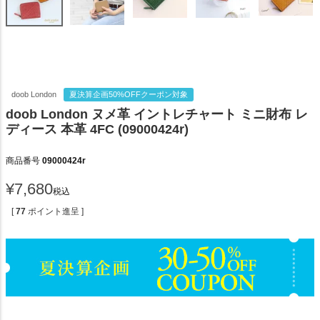
doob London
夏決算企画50%OFFクーポン対象
doob London ヌメ革 イントレチャート ミニ財布 レ
ディース 本革 4FC (09000424r)
商品番号
09000424r
¥
7,680
税込
[
77
ポイント進呈 ]