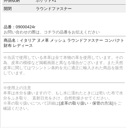
外側収納
ポケット×1
開閉
ラウンドファスナー
品番：09000424r
お問い合わせの際は、コチラの品番をお伝えください
商品名：イタリア ヌメ革 メッシュ ラウンドファスナー コンパクト
財布 レディース
※当店で使用している本革は全て本物の革を使用しています。その
為、皮革の模様など掲載画面と異なる場合がございます。また天然
皮革に関してはワシントン条約を元に適正に輸入された商品を販売
しています。
※使用上の注意
本革は水分を嫌いますので、もし水に濡れたときには乾いた布で水
分をふき取り、 直射日光をさけ、自然乾燥させてください。
※革の取り扱いについて詳細は
[皮革の取り扱い・保管の方法]
をご
確認ください。