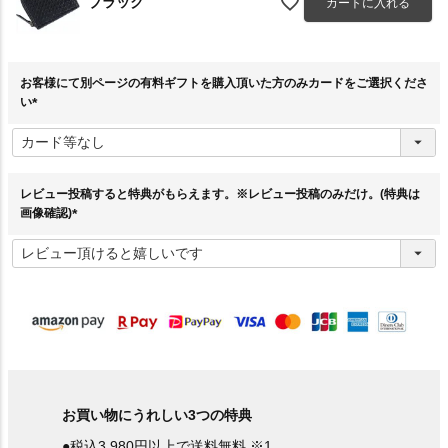
ブラック
カートに入れる
お客様にて別ページの有料ギフトを購入頂いた方のみカードをご選択くださ
い
(
必
須
)
レビュー投稿すると特典がもらえます。※レビュー投稿のみだけ。(特典は
画像確認)
(
必
須
)
お買い物にうれしい3つの特典
●税込3,980円以上で送料無料 ※1