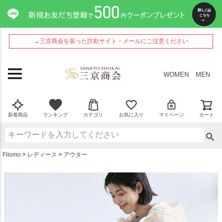
ペー
ジト
ップ
へ
→三京商会を装った詐欺サイト・メールにご注意ください
WOMEN
MEN
新着商品
ランキング
カテゴリ
お気に入り
マイページ
カート
Filomo
レディース
アウター