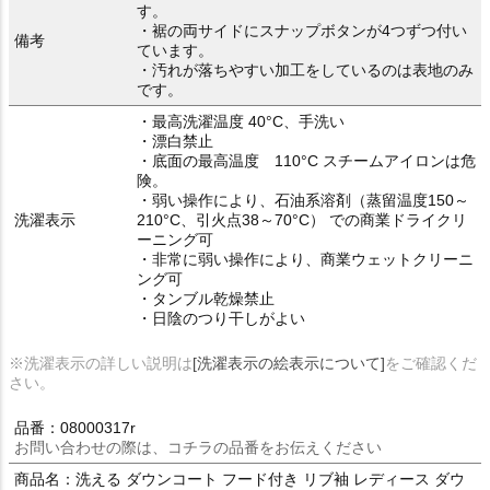
す。
・裾の両サイドにスナップボタンが4つずつ付い
備考
ています。
・汚れが落ちやすい加工をしているのは表地のみ
です。
・最高洗濯温度 40°C、手洗い
・漂白禁止
・底面の最高温度 110°C スチームアイロンは危
険。
・弱い操作により、石油系溶剤（蒸留温度150～
洗濯表示
210°C、引火点38～70°C） での商業ドライクリ
ーニング可
・非常に弱い操作により、商業ウェットクリーニ
ング可
・タンブル乾燥禁止
・日陰のつり干しがよい
※洗濯表示の詳しい説明は
[洗濯表示の絵表示について]
をご確認くだ
さい。
品番：08000317r
お問い合わせの際は、コチラの品番をお伝えください
商品名：洗える ダウンコート フード付き リブ袖 レディース ダウ