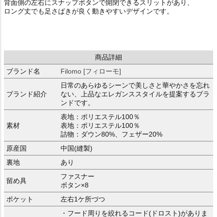
背面側の左右にスナップボタンで開閉できるスリットがあり、
ロング丈でも足さばきが良く動きやすいデザインです。
商品詳細
ブランド名
Filomo [フィローモ]
日常のあらゆるシーンで美しさと華やかさを忘れ
ブランド紹介
ない、上品なエレガンススタイルを提案するブラ
ンドです。
表地：ポリエステル100％
素材
表地：ポリエステル100％
詰物：ダウン80%、フェザー20%
原産国
中国(縫製)
裏地
あり
ファスナー
留め具
ボタン×8
ポケット
左右1ケ所づつ
・フード周りを絞れるコード(ドロスト)がありま