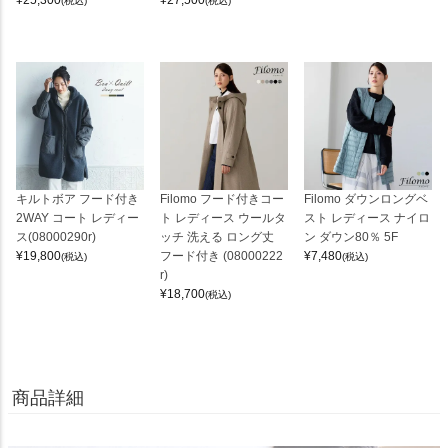
¥
25,300
¥
27,500
(税込)
(税込)
キルトボア フード付き
Filomo フード付きコー
Filomo ダウンロングベ
2WAY コート レディー
ト レディース ウールタ
スト レディース ナイロ
ス(08000290r)
ッチ 洗える ロング丈
ン ダウン80％ 5F
¥
19,800
フード付き (08000222
¥
7,480
(税込)
(税込)
r)
¥
18,700
(税込)
商品詳細