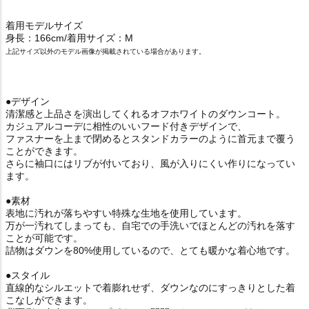
着用モデルサイズ
身長：166cm/着用サイズ：M
上記サイズ以外のモデル画像が掲載されている場合があります。
●デザイン
清潔感と上品さを演出してくれるオフホワイトのダウンコート。
カジュアルコーデに相性のいいフード付きデザインで、
ファスナーを上まで閉めるとスタンドカラーのように首元まで覆う
ことができます。
さらに袖口にはリブが付いており、風が入りにくい作りになってい
ます。
●素材
表地に汚れが落ちやすい特殊な生地を使用しています。
万が一汚れてしまっても、自宅での手洗いでほとんどの汚れを落す
ことが可能です。
詰物はダウンを80%使用しているので、とても暖かな着心地です。
●スタイル
直線的なシルエットで着膨れせず、ダウンなのにすっきりとした着
こなしができます。