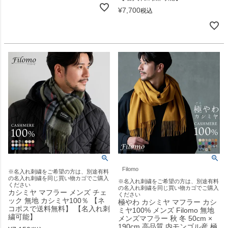
¥
7,700
税込
Filomo
※名入れ刺繍をご希望の方は、別途有料
の名入れ刺繍を同じ買い物カゴでご購入
※名入れ刺繍をご希望の方は、別途有料
ください
の名入れ刺繍を同じ買い物カゴでご購入
カシミヤ マフラー メンズ チェ
ください
ック 無地 カシミヤ100％ 【ネ
極やわ カシミヤ マフラー カシ
コポスで送料無料】 【名入れ刺
ミヤ100% メンズ Filomo 無地
繍可能】
メンズマフラー 秋 冬 50cm ×
190cm 高品質 内モンゴル産 極