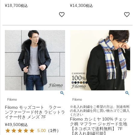
¥
18,700
¥
14,300
税込
税込
Filomo
Filomo
Filomo モッズコート ラクー
※名入れ刺繍をご希望の方は、別途有料
の名入れ刺繍を同じ買い物カゴでご購入
ンファーフード付き ラビットラ
ください
イナー付き メンズ 7F
Filomo カシミヤ 100% チェッ
ク柄 マフラー ジャガード生地
¥
49,500
税込
【ネコポスで送料無料】 7F
5.00
（1件）
【名入れ刺繍可能】