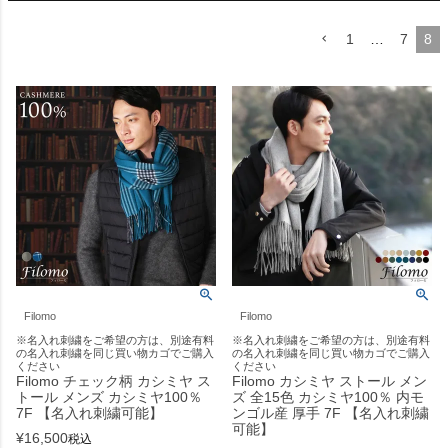
1
…
7
8
Filomo
Filomo
※名入れ刺繍をご希望の方は、別途有料
※名入れ刺繍をご希望の方は、別途有料
の名入れ刺繍を同じ買い物カゴでご購入
の名入れ刺繍を同じ買い物カゴでご購入
ください
ください
Filomo チェック柄 カシミヤ ス
Filomo カシミヤ ストール メン
トール メンズ カシミヤ100％
ズ 全15色 カシミヤ100％ 内モ
7F 【名入れ刺繍可能】
ンゴル産 厚手 7F 【名入れ刺繍
可能】
¥
16,500
税込