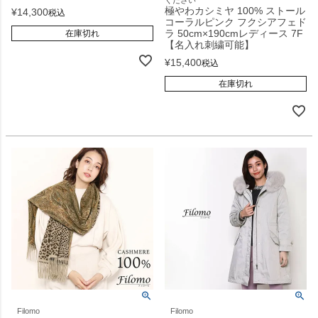
極やわカシミヤ 100% ストール
¥
14,300
税込
コーラルピンク フクシアフェド
ラ 50cm×190cmレディース 7F
在庫切れ
【名入れ刺繍可能】
¥
15,400
税込
在庫切れ
Filomo
Filomo