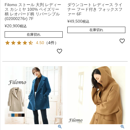
Filomo ストール 大判 レディー
ダウンコート レディース ライ
ス カシミヤ 100% ペイズリー
ナー フード付き フォックスフ
柄 レオパード柄 リバーシブル
ァー 6F
(02000276r) 7F
¥
49,500
税込
¥
20,900
税込
在庫切れ
在庫切れ
4.50
（4件）