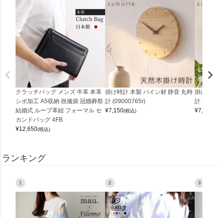
クラッチバッグ メンズ 牛革 本革
掛け時計 木製 パイン材 静音 丸時
掛け時計
シボ加工 A5収納 祝儀袋 冠婚葬祭
計 (09000765r)
計 (0900
結婚式 ループ革紐 フォーマル セ
¥
7,150
¥
7,150
(税込)
(
カンドバッグ 4FB
¥
12,650
(税込)
ランキング
1
2
3