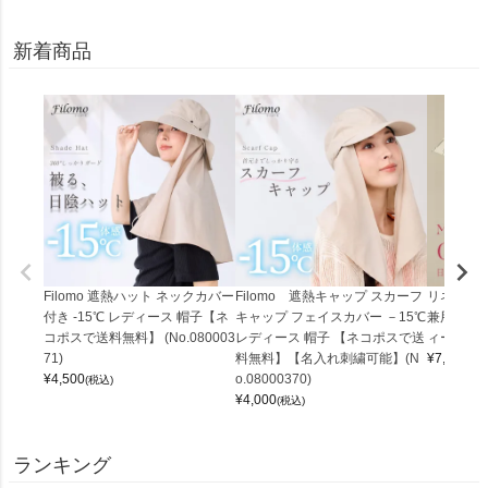
新着商品
Filomo 遮熱ハット ネックカバー
Filomo 遮熱キャップ スカーフ
リネン10
付き -15℃ レディース 帽子【ネ
キャップ フェイスカバー －15℃
兼用 母の
コポスで送料無料】 (No.080003
レディース 帽子 【ネコポスで送
ィース (gift
71)
料無料】【名入れ刺繍可能】(N
¥
7,000
(税
¥
4,500
o.08000370)
(税込)
¥
4,000
(税込)
ランキング