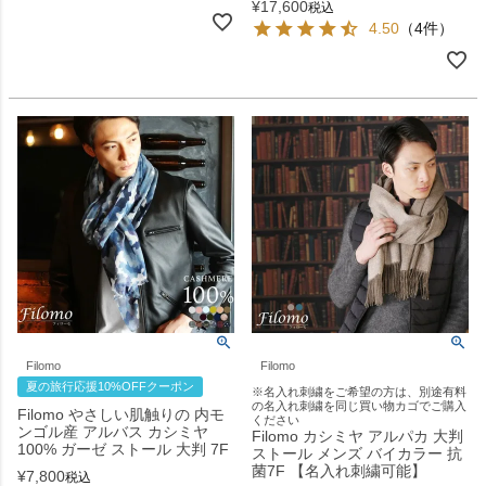
¥
17,600
税込
4.50
（4件）
Filomo
Filomo
夏の旅行応援10%OFFクーポン
※名入れ刺繍をご希望の方は、別途有料
の名入れ刺繍を同じ買い物カゴでご購入
Filomo やさしい肌触りの 内モ
ください
ンゴル産 アルバス カシミヤ
Filomo カシミヤ アルパカ 大判
100% ガーゼ ストール 大判 7F
ストール メンズ バイカラー 抗
菌7F 【名入れ刺繍可能】
¥
7,800
税込