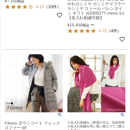
¥
7,150
税込
やわカシミヤ カシミヤマフラー
4.10
（10件）
カシミヤ ストール バレンタイ
ン ギフト (02000277-mens-1r)
【名入れ刺繍可能】
¥
15,400
〜
税込
4.75
（4件）
Filomo ダウンコート フォック
※名入れ刺繍をご希望の方は、別途有料
の名入れ刺繍を同じ買い物カゴでご購入
スファー 6F
ください