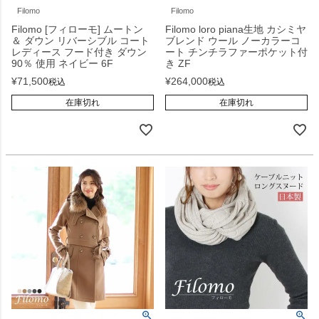
Filomo
Filomo
Filomo [フィローモ] ムートン
Filomo loro piana生地 カシミヤ
＆ ダウン リバーシブル コート
ブレンド ウール ノーカラーコ
レディース フード付き ダウン
ート チンチラファーポケット付
90％ 使用 ネイビー 6F
き ZF
¥
71,500
¥
264,000
税込
税込
在庫切れ
在庫切れ