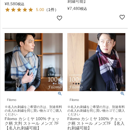
刺繍可能】
¥
8,580
税込
¥
7,480
税込
5.00
（1件）
Filomo
Filomo
※名入れ刺繍をご希望の方は、別途有料
※名入れ刺繍をご希望の方は、別途有料
の名入れ刺繍を同じ買い物カゴでご購入
の名入れ刺繍を同じ買い物カゴでご購入
ください
ください
Filomo カシミヤ 100% チェッ
Filomo カシミヤ 100% チェッ
ク柄 大判 ストール メンズ 7F
ク柄 ストール メンズ7F 【名入
【名入れ刺繍可能】
れ刺繍可能】