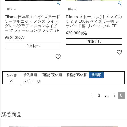
Filomo
Filomo
Filomo 日本製 ロング スヌード
Filomo ストール 大判 メンズ カ
ケーブルニット メンズ ライト
シミヤ 100% ペイズリー柄 レ
グレー/グラデーションネイビ
オパード柄 リバーシブル 7F
ー/グラデーションブラック 7F
¥
20,900
税込
¥
5,280
税込
在庫切れ
在庫切れ
優先度順
価格が安い順
価格が高い順
新着順
並び替
え
レビュー順
1
…
7
8
新着商品