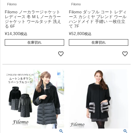
Filomo
Filomo
Filomo ノーカラージャケット
Filomo ダッフル コート レディ
レディース 冬 M L ノーカラー
ース カシミヤ ブレンド ウール
ジャケット ウールタッチ 洗え
ハンドメイド 手縫い 一枚仕立
る 6F
て 7F
¥
14,300
¥
52,800
税込
税込
在庫切れ
在庫切れ