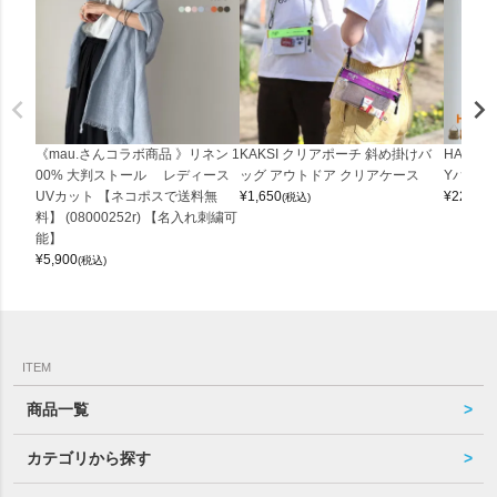
《mau.さんコラボ商品 》リネン 1
KAKSI クリアポーチ 斜め掛けバ
HALEI
00% 大判ストール レディース
ッグ アウトドア クリアケース
Yバッグ 
UVカット 【ネコポスで送料無
¥
1,650
¥
22,000
(税込)
料】 (08000252r) 【名入れ刺繍可
能】
¥
5,900
(税込)
ITEM
商品一覧
カテゴリから探す