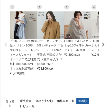
1
2
3
4
《mau.さんコラボ商
コート カシミヤ 10
Filomo アルバスカシ
Filomo プリ
品 》リネン 100%
0% レディース スタ
ミヤ100% 薄手 ガー
シミヤ 100％
大判ストール レデ
ンドカラー Filomo
ゼストール 大判
ガーゼストール
ィース UVカット
卒業式 卒園式 入学
¥
7,800
¥
17,600
(税込)
(税込)
【ネコポスで送料無
式 入園式 卒入学 6F
料】 (08000252r)
(02000261r)
【名入れ刺繍可能】
¥
63,800
(税込)
¥
5,900
(税込)
優先度順
価格が安い順
価格が高い順
新着順
並び替
え
レビュー順