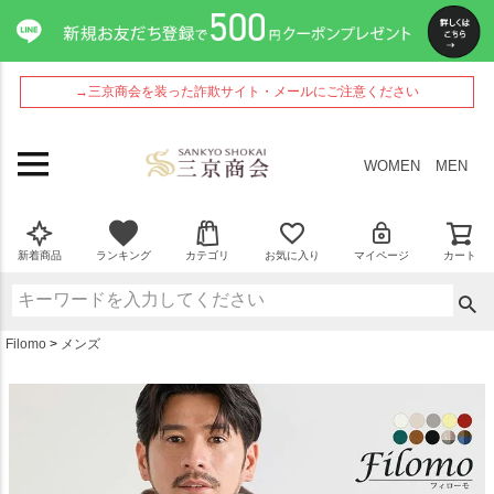
ペー
ジト
ップ
へ
→三京商会を装った詐欺サイト・メールにご注意ください
WOMEN
MEN
新着商品
ランキング
カテゴリ
お気に入り
マイページ
カート
Filomo
メンズ