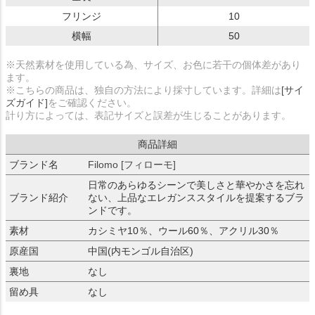
フリンジ
10
横幅
50
※天然素材を使用している為、サイズ、お色に若干の個体差があり
ます。
※こちらの商品は、独自の方法により採寸しています。詳細は
[サイ
ズガイド]
をご確認ください。
計り方によっては、表記サイズと誤差が生じることがあります。
商品詳細
ブランド名
Filomo [フィローモ]
日常のあらゆるシーンで美しさと華やかさを忘れ
ブランド紹介
ない、上品なエレガンススタイルを提案するブラ
ンドです。
素材
カシミヤ10％、ウール60％、アクリル30％
原産国
中国(内モンゴル自治区)
裏地
なし
留め具
なし