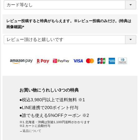
必
須
)
レビュー投稿すると特典がもらえます。※レビュー投稿のみだけ。(特典は
画像確認)
(
必
須
)
お買い物にうれしい3つの特典
●税込3,980円以上で送料無料 ※1
●LINE連携で200ポイント付与
●誰でも使える5%OFFクーポン ※2
※1.北海道・沖縄は別途1,100円送料がかかります
※2.カートに自動付与
→返品について