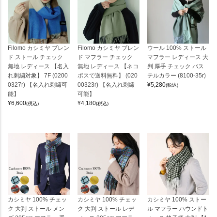
Filomo カシミヤ ブレン
Filomo カシミヤ ブレン
ウール 100% ストール
ド ストール チェック
ド マフラー チェック
マフラー レディース 大
無地 レディース 【名入
無地 レディース 【ネコ
判 厚手 チェック パス
れ刺繍対象】 7F (0200
ポスで送料無料】 (020
テルカラー (8100-35r)
0327r) 【名入れ刺繍可
00323r) 【名入れ刺繍
¥
5,280
(税込)
能】
可能】
¥
6,600
¥
4,180
(税込)
(税込)
カシミヤ 100% チェッ
カシミヤ 100% チェッ
カシミヤ 100% ストー
ク 大判 ストール メン
ク 大判 ストール レデ
ル マフラー ハウンドト