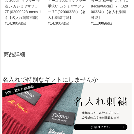
ズ 205cm マフラー 手
ィース 205cm マフラー
ゥース 格子柄 大判 【1
洗い カシミヤマフラー
手洗い カシミヤマフラ
84cm×60cm】 7F (020
7F (02000328-mens-1
ー 7F (02000328r) 【名
00334r) 【名入れ刺繍
r) 【名入れ刺繍可能】
入れ刺繍可能】
可能】
¥
14,300
¥
14,300
¥
11,000
(税込)
(税込)
(税込)
商品詳細
名入れで特別なギフトにしませんか