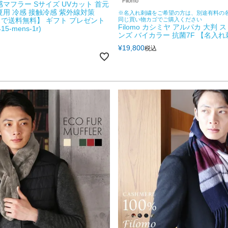
Filomo
感マフラー Sサイズ UVカット 首元
夏用 冷感 接触冷感 紫外線対策
※名入れ刺繍をご希望の方は、別途有料の
で送料無料】 ギフト プレゼント
同じ買い物カゴでご購入ください
Filomo カシミヤ アルパカ 大判 
15-mens-1r)
ンズ バイカラー 抗菌7F 【名入
¥
19,800
税込