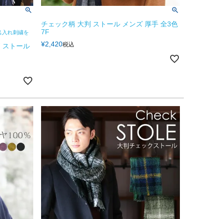
チェック柄 大判 ストール メンズ 厚手 全3色
7F
名入れ刺繍を
¥
2,420
税込
柄 ストール