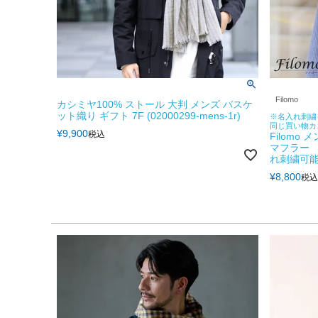
Filomo
カシミヤ100% ストール 大判 メンズ バスケ
ット織り ギフト 7F (02000299-mens-1r)
※名入れ刺繍
同じ買い物カ
¥
9,900
税込
Filomo
マフラー 
れ刺繍可
¥
8,800
税込