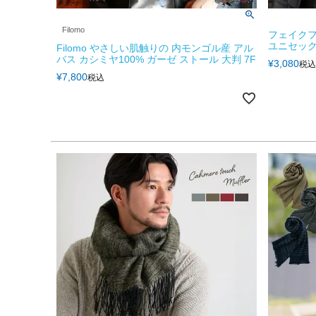
Filomo
フェイクフ
ユニセック
Filomo やさしい肌触りの 内モンゴル産 アル
バス カシミヤ100% ガーゼ ストール 大判 7F
¥
3,080
税込
¥
7,800
税込