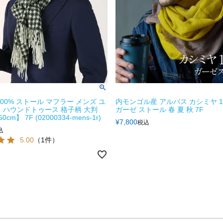
00% ストール マフラー メンズ ユ
内モンゴル産 アルバス カシミヤ 1
 ハウンドトゥース 格子柄 大判
ガーゼ ストール 春 夏 秋 7F
0cm】 7F (02000334-mens-1r)
¥
7,800
税込
込
5.00
（1件）