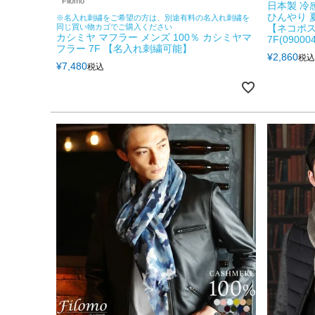
Filomo
日本製 冷
ひんやり 
※名入れ刺繍をご希望の方は、別途有料の名入れ刺繍を
同じ買い物カゴでご購入ください
【ネコポス
カシミヤ マフラー メンズ 100％ カシミヤマ
7F(090004
フラー 7F 【名入れ刺繍可能】
¥
2,860
税込
¥
7,480
税込