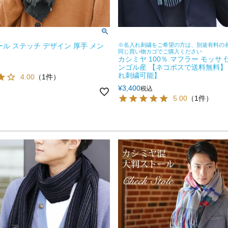
ール ステッチ デザイン 厚手 メン
※名入れ刺繍をご希望の方は、別途有料の
同じ買い物カゴでご購入ください
カシミヤ 100％ マフラー モッサ 
ンゴル産 【ネコポスで送料無料】 
れ刺繍可能】
4.00
（1件）
¥
3,400
税込
5.00
（1件）