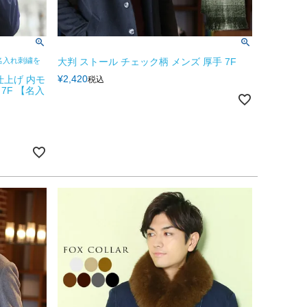
名入れ刺繍を
大判 ストール チェック柄 メンズ 厚手 7F
¥
2,420
仕上げ 内モ
税込
7F 【名入