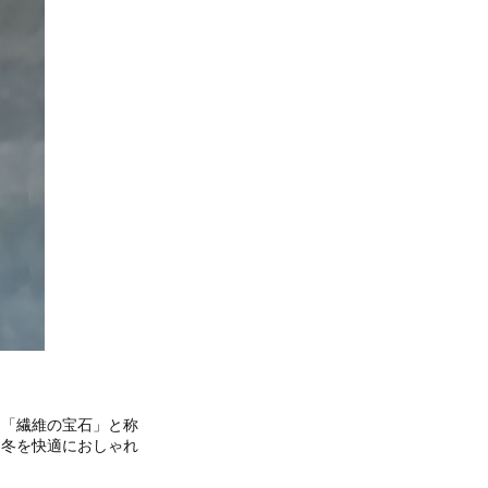
、「繊維の宝石」と称
。冬を快適におしゃれ