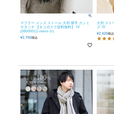
マフラー メンズ ストール 大判 厚手 カシミ
大判 スト
ヤタッチ 【ネコポスで送料無料】 7F
ズ 7F
(08000012-mens-1r)
¥
2,420
税込
¥
2,750
税込