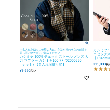
※名入れ刺繍をご希望の方は、別途有料の名入れ刺繍を
カシミヤ 1
同じ買い物カゴでご購入ください
ニセックス
カシミヤ 100% チェック ストール メンズ 大
【184cm×6
判 マフラー カシミヤ100 7F (02000330-
¥
11,000
mens-1r) 【名入れ刺繍可能】
税
¥
9,680
税込