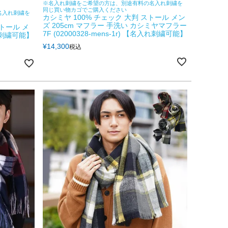
※名入れ刺繍をご希望の方は、別途有料の名入れ刺繍を
同じ買い物カゴでご購入ください
名入れ刺繍を
カシミヤ 100% チェック 大判 ストール メン
ズ 205cm マフラー 手洗い カシミヤマフラー
ストール メ
7F (02000328-mens-1r) 【名入れ刺繍可能】
れ刺繍可能】
¥
14,300
税込