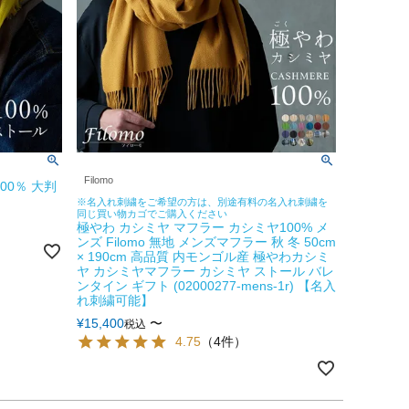
Filomo
00％ 大判
※名入れ刺繍をご希望の方は、別途有料の名入れ刺繍を
同じ買い物カゴでご購入ください
極やわ カシミヤ マフラー カシミヤ100% メ
ンズ Filomo 無地 メンズマフラー 秋 冬 50cm
× 190cm 高品質 内モンゴル産 極やわカシミ
ヤ カシミヤマフラー カシミヤ ストール バレ
ンタイン ギフト (02000277-mens-1r) 【名入
れ刺繍可能】
¥
15,400
〜
税込
4.75
（4件）