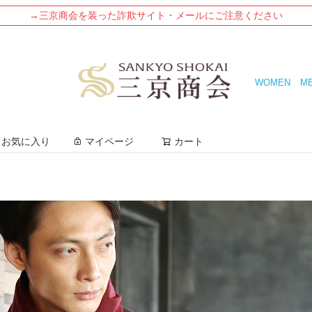
→三京商会を装った詐欺サイト・メールにご注意ください
WOMEN
M
検索
お気に入り
マイページ
カート