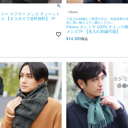
Filomo
ァー マフラー メンズ ティペット
ス 【ネコポスで送料無料】 7F
※名入れ刺繍をご希望の方は、別途有料の
同じ買い物カゴでご購入ください
Filomo カシミヤ 100% チェック
メンズ7F 【名入れ刺繍可能】
¥
14,300
税込