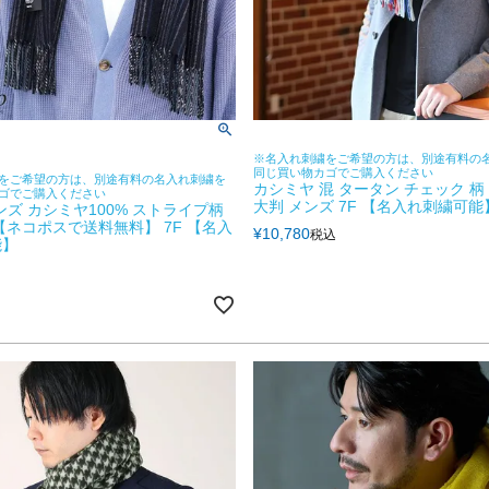
※名入れ刺繍をご希望の方は、別途有料の
同じ買い物カゴでご購入ください
をご希望の方は、別途有料の名入れ刺繍を
カシミヤ 混 タータン チェック 柄
ゴでご購入ください
大判 メンズ 7F 【名入れ刺繍可能
 メンズ カシミヤ100% ストライプ柄
【ネコポスで送料無料】 7F 【名入
¥
10,780
税込
能】