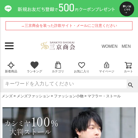
ペー
ジト
ップ
へ
→三京商会を装った詐欺サイト・メールにご注意ください
WOMEN
MEN
新着商品
ランキング
カテゴリ
お気に入り
マイページ
カート
メンズ
メンズファッション
ファッション小物
マフラー・ストール