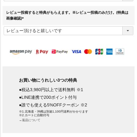
須
)
レビュー投稿すると特典がもらえます。※レビュー投稿のみだけ。(特典は
画像確認)
(
必
須
)
お買い物にうれしい3つの特典
●税込3,980円以上で送料無料 ※1
●LINE連携で200ポイント付与
●誰でも使える5%OFFクーポン ※2
※1.北海道・沖縄は別途1,100円送料がかかります
※2.カートに自動付与
→返品について