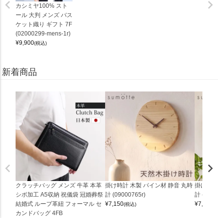
カシミヤ100% スト
ール 大判 メンズ バス
ケット織り ギフト 7F
(02000299-mens-1r)
¥
9,900
(税込)
新着商品
クラッチバッグ メンズ 牛革 本革
掛け時計 木製 パイン材 静音 丸時
掛け時計
シボ加工 A5収納 祝儀袋 冠婚葬祭
計 (09000765r)
計 (0900
結婚式 ループ革紐 フォーマル セ
¥
7,150
¥
7,150
(税込)
(
カンドバッグ 4FB