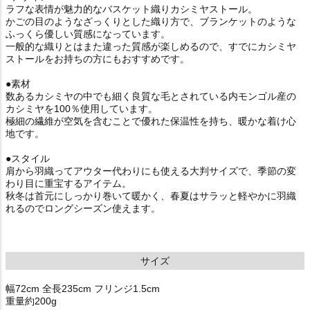
ラフな表情が魅力的なバスケット織りカシミヤストール。
かごの目のようなざっくりとした織り方で、ブランケットのような
ふっくら優しい質感になっています。
一般的な織りとはまた違った質感が楽しめるので、すでにカシミヤ
ストールをお持ちの方にもおすすめです。
●素材
数あるカシミヤの中でも細く良質な毛とされている内モンゴル産の
カシミヤを100％使用しています。
極細の繊維が空気を含むことで優れた保温性を持ち、暖かな着け心
地です。
●スタイル
肩から羽織ってアウター代わりにも使える大判サイズで、季節の変
わり目に重宝するアイテム。
秋冬は首元にしっかり巻いて暖かく、春夏はサラッと軽やかに羽織
れるのでロングシーズン使えます。
サイズ
幅72cm 全長235cm フリンジ1.5cm
重量約200g