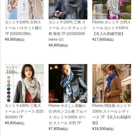
カシミヤ100% 大判ス
カシミヤ100% 三角 ス
Filomo カシミヤ 大判ス
トール バスケット織り
トール メンズ チェック
トール カシミヤ100％
7F (02000299r)
柄 無地 7F (02000300-
【名入れ刺繍可能】
¥
9,900
mens-1r)
¥
17,600
(税込)
(税込)
¥
8,800
(税込)
カシミヤ100% 三角ス
Filomo やさしい肌触り
Filomo 阿拉善 カシミヤ
トール レディース (020
の 内モンゴル産 アルバ
100% ストール レディ
00300r) 7F
ス カシミヤ100% ガー
ース 7F 【名入れ刺繍可
¥
8,800
ゼ ストール 大判 7F
能】
(税込)
¥
7,800
¥
16,500
(税込)
(税込)