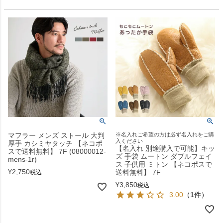
マフラー メンズ ストール 大判
※名入れご希望の方は必ず名入れをご購
入ください
厚手 カシミヤタッチ 【ネコポ
【名入れ 別途購入で可能】キッ
スで送料無料】 7F (08000012-
ズ 手袋 ムートン ダブルフェイ
mens-1r)
ス 子供用 ミトン 【ネコポスで
¥
2,750
送料無料】 7F
税込
¥
3,850
税込
3.00
（1件）