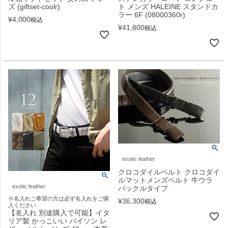
ズ (giftset-coolr)
ト メンズ HALEINE スタンドカ
ラー 6F (08000360r)
¥
4,000
税込
¥
41,800
税込
exotic leather
クロコダイルベルト クロコダイ
ルマットメンズベルト 牛ウラ
exotic leather
バックルタイプ
※名入れご希望の方は必ず名入れをご購
¥
36,300
税込
入ください
【名入れ 別途購入で可能】イタ
リア製 かっこいい パイソン レ