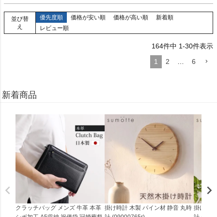
優先度順
価格が安い順
価格が高い順
新着順
並び替
え
レビュー順
164
件中
1
-
30
件表示
1
2
…
6
新着商品
クラッチバッグ メンズ 牛革 本革
掛け時計 木製 パイン材 静音 丸時
掛け時計
シボ加工 A5収納 祝儀袋 冠婚葬祭
計 (09000765r)
計 (0900