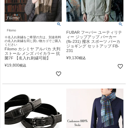
Filomo
FUBAR フーバー ユーティリテ
ィー ジップアップ パーカー
※名入れ刺繍をご希望の方は、別途有料
の名入れ刺繍を同じ買い物カゴでご購入
(fb-231) 撥水 スポーツ パーカ
ください
ジョギング セットアップ FB-
Filomo カシミヤ アルパカ 大判
231
ストール メンズ バイカラー 抗
¥
9,130
菌7F 【名入れ刺繍可能】
税込
¥
19,800
税込