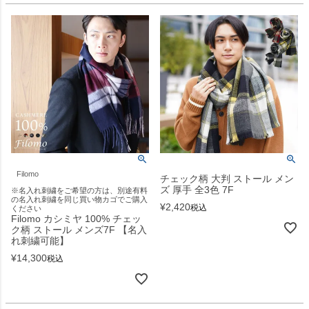
Filomo
チェック柄 大判 ストール メン
ズ 厚手 全3色 7F
※名入れ刺繍をご希望の方は、別途有料
の名入れ刺繍を同じ買い物カゴでご購入
¥
2,420
税込
ください
Filomo カシミヤ 100% チェッ
ク柄 ストール メンズ7F 【名入
れ刺繍可能】
¥
14,300
税込