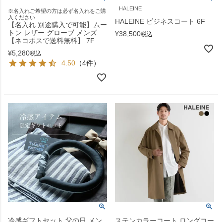
HALEINE
※名入れご希望の方は必ず名入れをご購
入ください
HALEINE ビジネスコート 6F
【名入れ 別途購入で可能】ムー
トン レザー グローブ メンズ
¥
38,500
税込
【ネコポスで送料無料】 7F
¥
5,280
税込
4.50
（4件）
冷感ギフトセット 父の日 メン
ステンカラーコート ロングコー