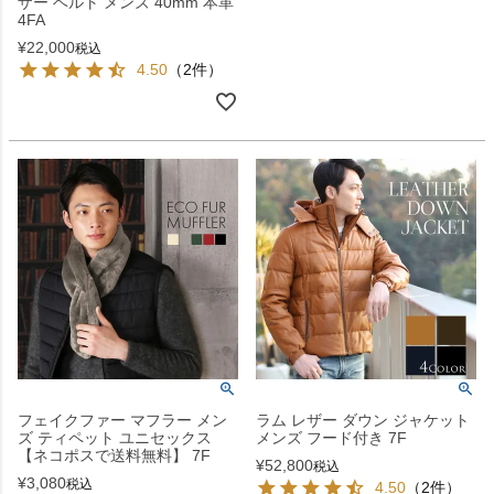
ザー ベルト メンズ 40mm 本革
4FA
¥
22,000
税込
4.50
（2件）
フェイクファー マフラー メン
ラム レザー ダウン ジャケット
ズ ティペット ユニセックス
メンズ フード付き 7F
【ネコポスで送料無料】 7F
¥
52,800
税込
¥
3,080
税込
4.50
（2件）