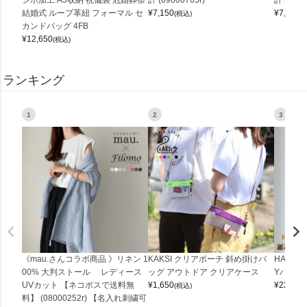
結婚式 ループ革紐 フォーマル セ
¥
7,150
¥
7,150
(税込)
(
カンドバッグ 4FB
¥
12,650
(税込)
ランキング
1
2
3
《mau.さんコラボ商品 》リネン 1
KAKSI クリアポーチ 斜め掛けバ
HALEI
00% 大判ストール レディース
ッグ アウトドア クリアケース
Yバッグ 
UVカット 【ネコポスで送料無
¥
1,650
¥
22,000
(税込)
料】 (08000252r) 【名入れ刺繍可