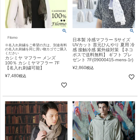
Filomo
日本製 冷感マフラー Sサイズ
UVカット 首元ひんやり 夏用 冷
※名入れ刺繍をご希望の方は、別途有料
の名入れ刺繍を同じ買い物カゴでご購入
感 接触冷感 紫外線対策 【ネコ
ください
ポスで送料無料】 ギフト プレ
カシミヤ マフラー メンズ
ゼント 7F(09000415-mens-1r)
100％ カシミヤマフラー 7F
¥
2,860
【名入れ刺繍可能】
税込
¥
7,480
税込