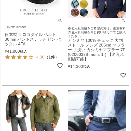
exotic leather
※名入れ刺繍をご希望の方は、別途有料
の名入れ刺繍を同じ買い物カゴでご購入
日本製 クロコダイル ベルト
ください
30mm ハンドステッチ ピン バ
カシミヤ 100% チェック 大判
ックル 4FA
ストール メンズ 205cm マフラ
ー 手洗い カシミヤマフラー 7F
¥
41,800
税込
(02000328-mens-1r) 【名入れ
4.00
（1件）
刺繍可能】
¥
14,300
税込