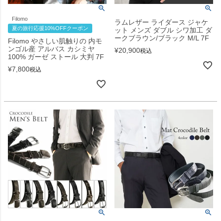
Filomo
ラムレザー ライダース ジャケ
夏の旅行応援10%OFFクーポン
ット メンズ ダブル シワ加工 ダ
ークブラウン/ブラック M/L 7F
Filomo やさしい肌触りの 内モ
ンゴル産 アルバス カシミヤ
¥
20,900
税込
100% ガーゼ ストール 大判 7F
¥
7,800
税込