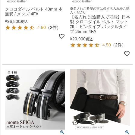
exotic leather
exotic leather
クロコダイル ベルト 40mm 本
※名入れご希望の方は必ず名入れをご購
入ください
無双 / メンズ 4FA
【名入れ 別途購入で可能】日本
¥
96,800
製 クロコダイル ベルト マット
税込
加工 ピンタイプ バックルタイ
4.50
（2件）
プ 35mm 4FA
¥
20,900
税込
4.50
（2件）