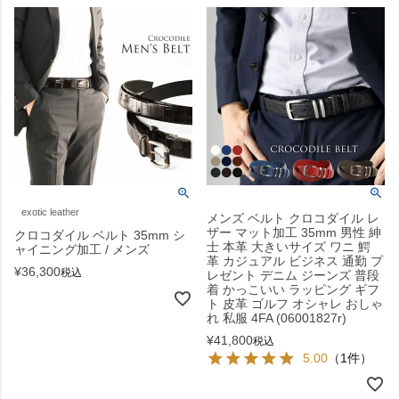
exotic leather
メンズ ベルト クロコダイル レ
ザー マット加工 35mm 男性 紳
クロコダイル ベルト 35mm シ
士 本革 大きいサイズ ワニ 鰐
ャイニング加工 / メンズ
革 カジュアル ビジネス 通勤 プ
¥
36,300
税込
レゼント デニム ジーンズ 普段
着 かっこいい ラッピング ギフ
ト 皮革 ゴルフ オシャレ おしゃ
れ 私服 4FA (06001827r)
¥
41,800
税込
5.00
（1件）