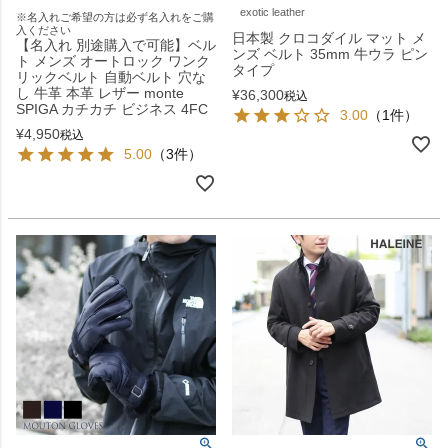
exotic leather
※名入れご希望の方は必ず名入れをご購
入ください
日本製 クロコダイル マット メ
【名入れ 別途購入で可能】ベル
ンズ ベルト 35mm 牛ウラ ピン
ト メンズ オートロック ワンク
タイプ
リックベルト 自動ベルト 穴な
し 牛革 本革 レザー monte
¥
36,300
税込
SPIGA カチカチ ビジネス 4FC
3.00
（1件）
¥
4,950
税込
5.00
（3件）