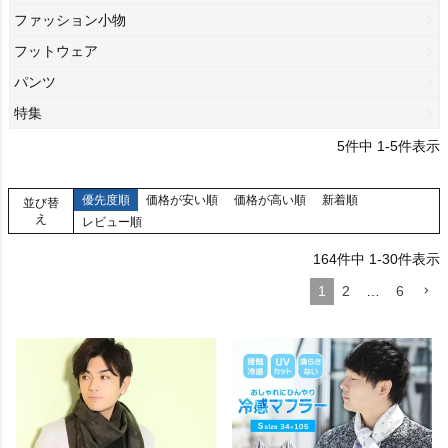
ファッション小物
フットウェア
パンツ
特集
5
件中
1
-
5
件表示
優先度順
価格が安い順
価格が高い順
新着順
並び替
え
レビュー順
164
件中
1
-
30
件表示
1
2
…
6