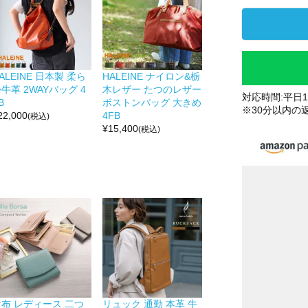
ALEINE 日本製 柔ら
HALEINE ナイロン&栃
牛革 2WAYバッグ 4
木レザー たつのレザー
対応時間:平日10
B
ボストンバッグ 大きめ
※30分以内の
22,000
4FB
(税込)
¥
15,400
(税込)
財布 レディース 二つ
リュック 通勤 本革 牛