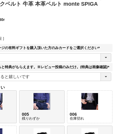
ベルト 牛革 本革ベルト monte SPIGA
80r
 ]
ージの有料ギフトを購入頂いた方のみカードをご選択ください
(
必
須
ると特典がもらえます。※レビュー投稿のみだけ。(特典は画像確認)
)
(
必
須
さい
)
005
006
残りわずか
在庫切れ