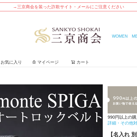
→三京商会を装った詐欺サイト・メールにご注意ください
WOMEN
M
検索
お気に入り
マイページ
カート
990円以上の
詳細・その他
【名入れ 