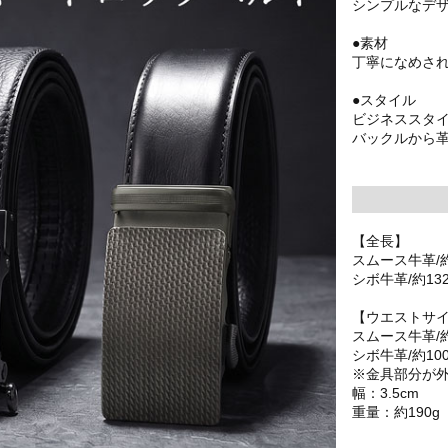
シンプルなデ
●素材
丁寧になめさ
●スタイル
ビジネススタ
バックルから
【全長】
スムース牛革/約
シボ牛革/約13
【ウエストサ
スムース牛革/約
シボ牛革/約10
※金具部分が
幅：3.5cm
重量：約190g