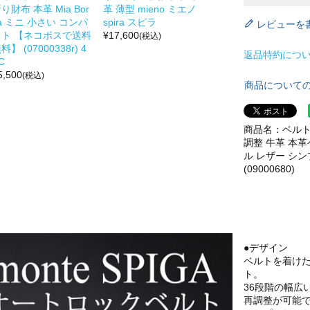
り財布 本革 Mia Bor
革 薄型 mieno ミエノ
a ミニ 小さい コンパ
spira スピラ
レビューを
クト 【ネコポスで送料
¥
17,600
(税込)
料】 (07000338r) 4
返品特約につ
C
5,500
(税込)
商品について
商品名：ベルト
調整 牛革 本革
ル レザー シ
(09000680)
●デザイン
ベルトを着け
ト。
36段階の幅広
再調整が可能