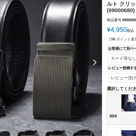
ルト クリック
(09000680)
商品番号
090006
¥
4,950
税込
[
50
ポイント進呈
お客様にて別ペ
レビュー投稿す
選択してくだ
004