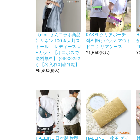
《mau.さんコラボ商品
KAKSI クリアポーチ
H
》リネン 100% 大判ス
斜め掛けバッグ アウト
か
トール レディース U
ドア クリアケース
F
Vカット 【ネコポスで
¥
1,650
¥
(税込)
送料無料】 (08000252
r) 【名入れ刺繍可能】
¥
5,900
(税込)
HALEINE 日本製 横型
HALEINE 一枚革 ダイ