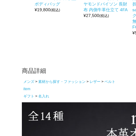
ボディバッグ
ヤモンドパイソン 長財
折
¥
19,800
布 内側牛革仕立て 4FA
s
(税込)
¥
27,500
(税込)
無
F
¥
商品詳細
メンズ
素材から探す・ファッション
レザー
ベルト
item
ギフト
名入れ