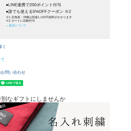
●LINE連携で200ポイント付与
●誰でも使える5%OFFクーポン ※2
※1.北海道・沖縄は別途1,100円送料がかかります
※2.カートに自動付与
→返品について
書く
いて
のお問い合わせ
特別なギフトにしませんか