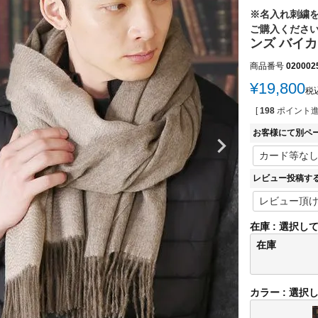
※名入れ刺繍
ご購入くださ
ンズ バイカ
商品番号
020002
¥
19,800
税
[
198
ポイント進
お客様にて別ペ
レビュー投稿す
在庫
選択し
在庫
カラー
選択