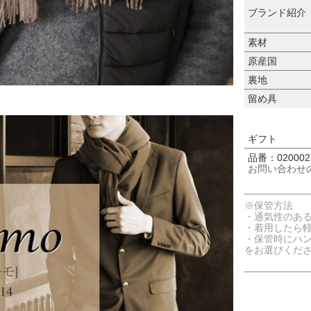
ブランド紹介
素材
原産国
裏地
留め具
ギフト
品番：0200025
お問い合わせ
※保管方法
・通気性のあ
・着用したら
・保管時にハ
をお選びくだ