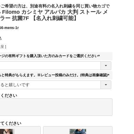
をご希望の方は、別途有料の名入れ刺繍を同じ買い物カゴで
Filomo カシミヤ アルパカ 大判 ストール メ
い
ラー 抗菌7F 【名入れ刺繍可能】
56-mens-1r
込
呈 ]
ージの有料ギフトを購入頂いた方のみカードをご選択ください
(
必
須
ると特典がもらえます。※レビュー投稿のみだけ。(特典は画像確認)
)
(
必
須
てください
)
してください