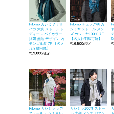
Filomo カシミヤ アル
Filomo チェック柄 カ
F
パカ 大判 ストール レ
シミヤ ストール メン
ヤ
ディース バイカラー
ズ カシミヤ100％ 7F
デ
抗菌 無地 デザイン 内
【名入れ刺繍可能】
モンゴル産 7F 【名入
¥
16,500
¥
(税込)
れ刺繍可能】
¥
19,800
(税込)
Filomo カシミヤ 大判
カシミヤ100% ストー
カ
ストール カシミヤ10
ル 大判 メンズ バスケ