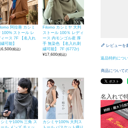
ilomo 阿拉善 カシミ
Filomo カシミヤ 大判
 100% ストール レ
ストール 100％ レディ
ィース 7F 【名入れ
ース 内モンゴル産 厚
刺繍可能】
手 無染色 【名入れ刺
レビューを
16,500
繍可能】 7F (6772r)
(税込)
¥
17,600
(税込)
返品特約につ
商品について
名入れで
シミヤ100% 三角 ス
カシミヤ100% 大判ス
トール メンズ チェッ
トール バスケット織り