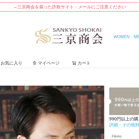
→三京商会を装った詐欺サイト・メールにご注意ください
WOMEN
M
検索
お気に入り
マイページ
カート
990円以上の
詳細・その他
Filomo