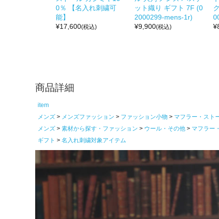
0％ 【名入れ刺繍可
ット織り ギフト 7F (0
ク
能】
2000299-mens-1r)
0
¥
17,600
¥
9,900
¥
(税込)
(税込)
商品詳細
item
メンズ
メンズファッション
ファッション小物
マフラー・スト
メンズ
素材から探す・ファッション
ウール・その他
マフラー
ギフト
名入れ刺繍対象アイテム