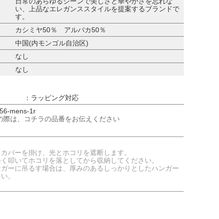
日常のあらゆるシーンで美しさと華やかさを忘れな
い、上品なエレガンススタイルを提案するブランドで
す。
カシミヤ50％ アルパカ50％
中国(内モンゴル自治区)
なし
なし
：ラッピング対応
6-mens-1r
の際は、コチラの品番をお伝えください
るカバーを掛け、光とホコリを遮断します。
軽く叩いてホコリを落としてから収納してください。
ンガーに吊るす場合は、厚みのあるしっかりとしたハンガー
さい。