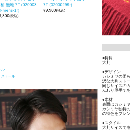
柄 無地 7F (020003
7F (02000299r)
0-mens-1r)
¥
9,900
(税込)
8,800
(税込)
●特長
大判
ール
●デザイン
カシミヤの柔
・ストール
沢な大判スト
同じサイズのカ
んわり厚手で
●素材
表面はカシミ
カシミヤ独特
の特色をブレ
●スタイル
大判サイズで