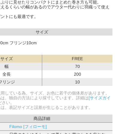
っぷりに見せたりコンパクトにまとめた巻き方も可能。
覆えるくらいの幅があるのでアウター代わりに羽織って使え
ゼントにも最適です。
サイズ
00cm フリンジ10cm
サイズ
FREE
幅
70
全長
200
フリンジ
10
使用している為、サイズ、お色に若干の個体差があります。
品は、独自の方法により採寸しています。詳細は
[サイズガイ
ださい。
ては、表記サイズと誤差が生じることがあります。
商品詳細
Filomo [フィローモ]