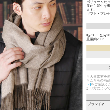
ボリュームた
肩から背中を
ます。
ギフト・プレ
幅70cm 全長2
重量約290g
※天然素材を
※こちらの商
ド]
をご確認く
計り方によっ
ブランド名