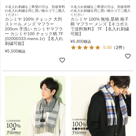
※名入れ刺繍をご希望の方は、別途有料
※名入れ刺繍をご希望の方は、別途有料
の名入れ刺繍を同じ買い物カゴでご購入
の名入れ刺繍を同じ買い物カゴでご購入
ください
ください
カシミヤ 100% チェック 大判
カシミヤ 100% 無地 星柄 格子
ストール メンズ マフラー
柄 マフラー メンズ【ネコポス
200cm 手洗い カシミヤマフラ
で送料無料】 7F 【名入れ刺繍
ー カシミヤ100 チェック柄 7F
可能】
(02000333-mens-1r) 【名入れ
¥
6,800
税込
刺繍可能】
5.00
（2件）
¥
5,500
税込