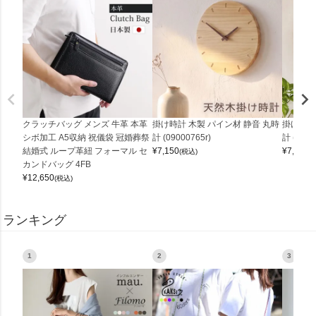
クラッチバッグ メンズ 牛革 本革
掛け時計 木製 パイン材 静音 丸時
掛け時計
シボ加工 A5収納 祝儀袋 冠婚葬祭
計 (09000765r)
計 (0900
結婚式 ループ革紐 フォーマル セ
¥
7,150
¥
7,150
(税込)
(
カンドバッグ 4FB
¥
12,650
(税込)
ランキング
1
2
3