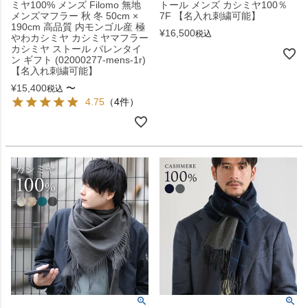
ミヤ100% メンズ Filomo 無地
トール メンズ カシミヤ100％
メンズマフラー 秋 冬 50cm ×
7F 【名入れ刺繍可能】
190cm 高品質 内モンゴル産 極
¥
16,500
税込
やわカシミヤ カシミヤマフラー
カシミヤ ストール バレンタイ
ン ギフト (02000277-mens-1r)
【名入れ刺繍可能】
¥
15,400
〜
税込
4.75
（4件）