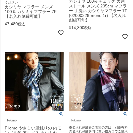
カシミヤ 100% チェック 大判
ください
ストール メンズ 205cm マフラ
カシミヤ マフラー メンズ
ー 手洗い カシミヤマフラー 7F
100％ カシミヤマフラー 7F
(02000328-mens-1r) 【名入れ
【名入れ刺繍可能】
刺繍可能】
¥
7,480
税込
¥
14,300
税込
Filomo
Filomo
Filomo やさしい肌触りの 内モ
※名入れ刺繍をご希望の方は、別途有料
の名入れ刺繍を同じ買い物カゴでご購入
ンゴル産 アルバス カシミヤ