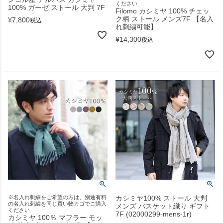
ください
100% ガーゼ ストール 大判 7F
Filomo カシミヤ 100% チェッ
ク柄 ストール メンズ7F 【名入
¥
7,800
税込
れ刺繍可能】
¥
14,300
税込
※名入れ刺繍をご希望の方は、別途有料
カシミヤ100% ストール 大判
の名入れ刺繍を同じ買い物カゴでご購入
メンズ バスケット織り ギフト
ください
7F (02000299-mens-1r)
カシミヤ 100％ マフラー モッ