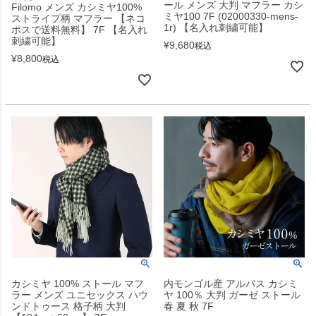
ール メンズ 大判 マフラー カシ
Filomo メンズ カシミヤ100%
ミヤ100 7F (02000330-mens-
ストライプ柄 マフラー 【ネコ
1r) 【名入れ刺繍可能】
ポスで送料無料】 7F 【名入れ
刺繍可能】
¥
9,680
税込
¥
8,800
税込
カシミヤ 100% ストール マフ
内モンゴル産 アルバス カシミ
ラー メンズ ユニセックス ハウ
ヤ 100％ 大判 ガーゼ ストール
ンドトゥース 格子柄 大判
春 夏 秋 7F