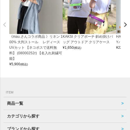
《mau.さんコラボ商品 》リネン 1
KAKSI クリアポーチ 斜め掛けバ
HALEI
00% 大判ストール レディース
ッグ アウトドア クリアケース
Yバッグ 
UVカット 【ネコポスで送料無
¥
1,650
¥
22,000
(税込)
料】 (08000252r) 【名入れ刺繍可
能】
¥
5,900
(税込)
ITEM
商品一覧
カテゴリから探す
ブランドから探す