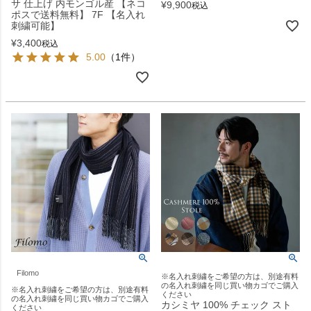
サ 仕上げ 内モンゴル産 【ネコ
¥
9,900
税込
ポスで送料無料】 7F 【名入れ
刺繍可能】
¥
3,400
税込
5.00
（1件）
Filomo
※名入れ刺繍をご希望の方は、別途有料
の名入れ刺繍を同じ買い物カゴでご購入
※名入れ刺繍をご希望の方は、別途有料
ください
の名入れ刺繍を同じ買い物カゴでご購入
カシミヤ 100% チェック スト
ください