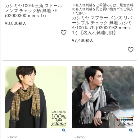
カシミヤ100% 三角 ストール
※名入れ刺繍をご希望の方は、別途有料
の名入れ刺繍を同じ買い物カゴでご購入
メンズ チェック柄 無地 7F
ください
(02000300-mens-1r)
カシミヤ マフラー メンズ リバ
ーシブル チェック 無地 カシミ
¥
8,800
税込
ヤ100％ 7F (02000162-mens-
1r) 【名入れ刺繍可能】
¥
7,480
税込
Filomo
Filomo