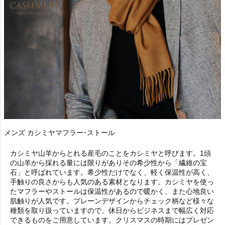
メンズ カシミヤマフラー･ストール
カシミヤ山羊からとれる産毛のことをカシミヤと呼びます。1頭
の山羊から採れる量には限りがありその希少性から「繊維の宝
石」と呼ばれています。希少性だけでなく、軽く保温性が高く、
手触りの良さからも人気のある素材となります。カシミヤを使っ
たマフラーやストールは保温性があるので暖かく、また心地良い
肌触りが人気です。プレーンデザインからチェック柄など様々な
種類を取り扱っていますので、休日からビジネスまで幅広く対応
できるものをご用意しています。クリスマスの時期にはプレゼン