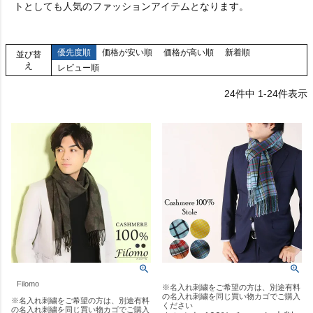
トとしても人気のファッションアイテムとなります。
優先度順
価格が安い順
価格が高い順
新着順
並び替
え
レビュー順
24
件中
1
-
24
件表示
Filomo
※名入れ刺繍をご希望の方は、別途有料
の名入れ刺繍を同じ買い物カゴでご購入
※名入れ刺繍をご希望の方は、別途有料
ください
の名入れ刺繍を同じ買い物カゴでご購入