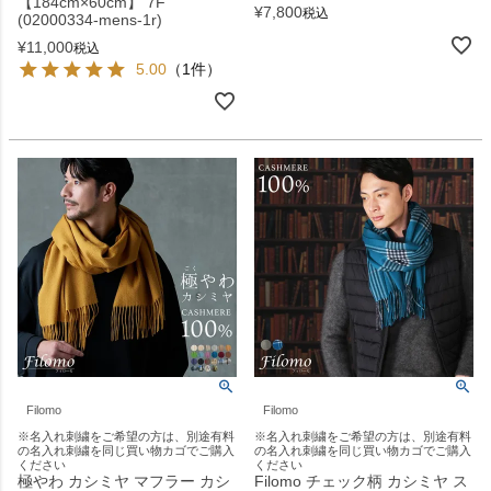
【184cm×60cm】 7F
¥
7,800
税込
(02000334-mens-1r)
¥
11,000
税込
5.00
（1件）
Filomo
Filomo
※名入れ刺繍をご希望の方は、別途有料
※名入れ刺繍をご希望の方は、別途有料
の名入れ刺繍を同じ買い物カゴでご購入
の名入れ刺繍を同じ買い物カゴでご購入
ください
ください
極やわ カシミヤ マフラー カシ
Filomo チェック柄 カシミヤ ス