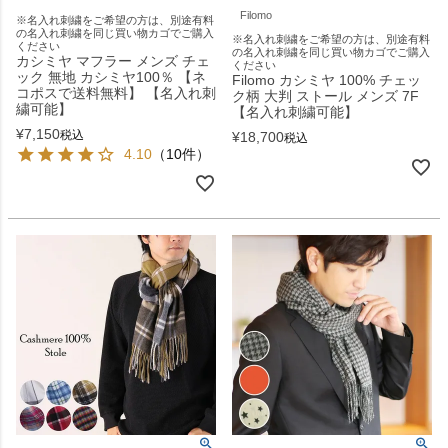
Filomo
※名入れ刺繍をご希望の方は、別途有料
の名入れ刺繍を同じ買い物カゴでご購入
※名入れ刺繍をご希望の方は、別途有料
ください
の名入れ刺繍を同じ買い物カゴでご購入
カシミヤ マフラー メンズ チェ
ください
ック 無地 カシミヤ100％ 【ネ
Filomo カシミヤ 100% チェッ
コポスで送料無料】 【名入れ刺
ク柄 大判 ストール メンズ 7F
繍可能】
【名入れ刺繍可能】
¥
7,150
税込
¥
18,700
税込
4.10
（10件）