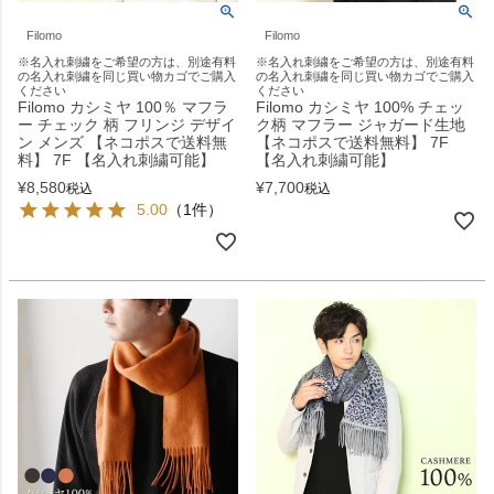
Filomo
Filomo
※名入れ刺繍をご希望の方は、別途有料
※名入れ刺繍をご希望の方は、別途有料
の名入れ刺繍を同じ買い物カゴでご購入
の名入れ刺繍を同じ買い物カゴでご購入
ください
ください
Filomo カシミヤ 100％ マフラ
Filomo カシミヤ 100% チェッ
ー チェック 柄 フリンジ デザイ
ク柄 マフラー ジャガード生地
ン メンズ 【ネコポスで送料無
【ネコポスで送料無料】 7F
料】 7F 【名入れ刺繍可能】
【名入れ刺繍可能】
¥
8,580
¥
7,700
税込
税込
5.00
（1件）