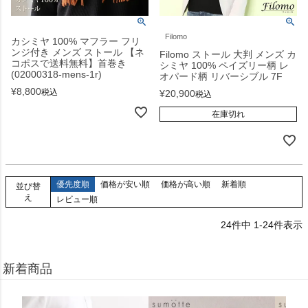
Filomo
カシミヤ 100% マフラー フリ
ンジ付き メンズ ストール 【ネ
Filomo ストール 大判 メンズ カ
コポスで送料無料】首巻き
シミヤ 100% ペイズリー柄 レ
(02000318-mens-1r)
オパード柄 リバーシブル 7F
¥
8,800
税込
¥
20,900
税込
在庫切れ
優先度順
価格が安い順
価格が高い順
新着順
並び替
え
レビュー順
24
件中
1
-
24
件表示
新着商品