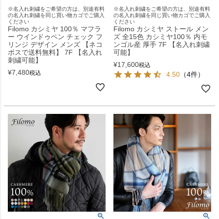
※名入れ刺繍をご希望の方は、別途有料
※名入れ刺繍をご希望の方は、別途有料
の名入れ刺繍を同じ買い物カゴでご購入
の名入れ刺繍を同じ買い物カゴでご購入
ください
ください
Filomo カシミヤ 100％ マフラ
Filomo カシミヤ ストール メン
ー ウインドゥペン チェック フ
ズ 全15色 カシミヤ100％ 内モ
リンジ デザイン メンズ 【ネコ
ンゴル産 厚手 7F 【名入れ刺繍
ポスで送料無料】 7F 【名入れ
可能】
刺繍可能】
¥
17,600
税込
¥
7,480
税込
4.50
（4件）