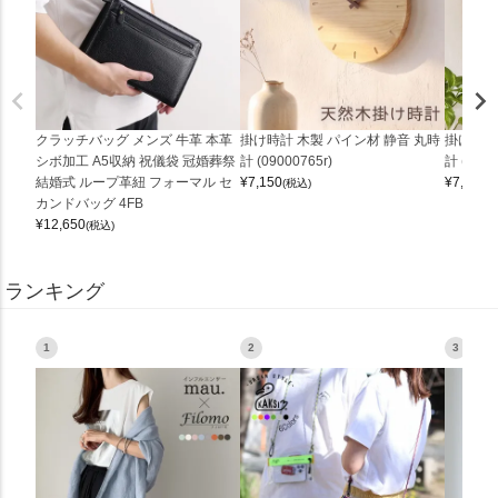
クラッチバッグ メンズ 牛革 本革
掛け時計 木製 パイン材 静音 丸時
掛け時計
シボ加工 A5収納 祝儀袋 冠婚葬祭
計 (09000765r)
計 (0900
結婚式 ループ革紐 フォーマル セ
¥
7,150
¥
7,150
(税込)
(
カンドバッグ 4FB
¥
12,650
(税込)
ランキング
1
2
3