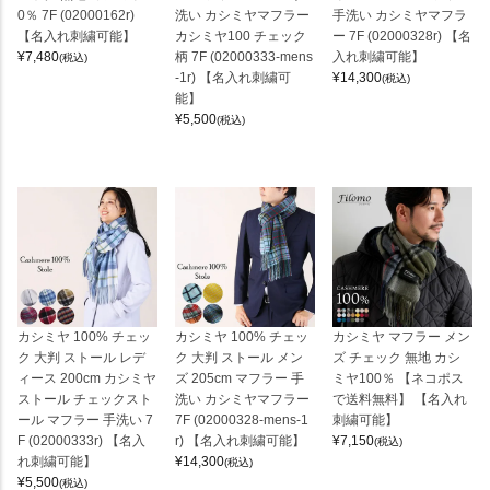
0％ 7F (02000162r)
洗い カシミヤマフラー
手洗い カシミヤマフラ
【名入れ刺繍可能】
カシミヤ100 チェック
ー 7F (02000328r) 【名
¥
7,480
柄 7F (02000333-mens
入れ刺繍可能】
(税込)
-1r) 【名入れ刺繍可
¥
14,300
(税込)
能】
¥
5,500
(税込)
カシミヤ 100% チェッ
カシミヤ 100% チェッ
カシミヤ マフラー メン
ク 大判 ストール レデ
ク 大判 ストール メン
ズ チェック 無地 カシ
ィース 200cm カシミヤ
ズ 205cm マフラー 手
ミヤ100％ 【ネコポス
ストール チェックスト
洗い カシミヤマフラー
で送料無料】 【名入れ
ール マフラー 手洗い 7
7F (02000328-mens-1
刺繍可能】
F (02000333r) 【名入
r) 【名入れ刺繍可能】
¥
7,150
(税込)
れ刺繍可能】
¥
14,300
(税込)
¥
5,500
(税込)