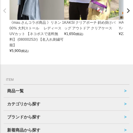
《mau.さんコラボ商品 》リネン 1
KAKSI クリアポーチ 斜め掛けバ
HALEI
00% 大判ストール レディース
ッグ アウトドア クリアケース
Yバッグ 
UVカット 【ネコポスで送料無
¥
1,650
¥
22,000
(税込)
料】 (08000252r) 【名入れ刺繍可
能】
¥
5,900
(税込)
ITEM
商品一覧
カテゴリから探す
ブランドから探す
新着商品から探す