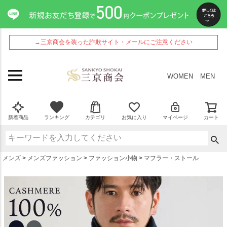
ペー
ジト
ップ
へ
→三京商会を装った詐欺サイト・メールにご注意ください
WOMEN
MEN
新着商品
ランキング
カテゴリ
お気に入り
マイページ
カート
メンズ
メンズファッション
ファッション小物
マフラー・ストール