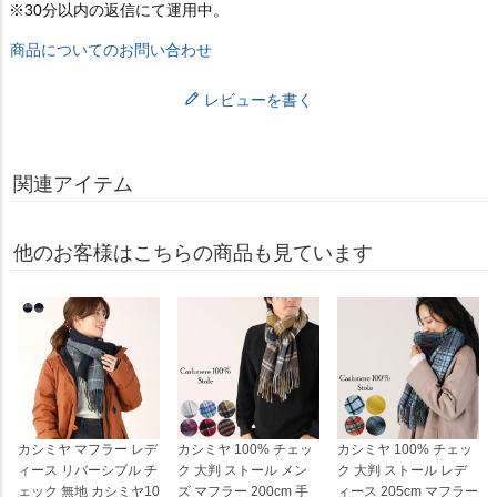
※30分以内の返信にて運用中。
商品についてのお問い合わせ
レビューを書く
関連アイテム
他のお客様はこちらの商品も見ています
カシミヤ マフラー レデ
カシミヤ 100% チェッ
カシミヤ 100% チェッ
ィース リバーシブル チ
ク 大判 ストール メン
ク 大判 ストール レデ
ェック 無地 カシミヤ10
ズ マフラー 200cm 手
ィース 205cm マフラー