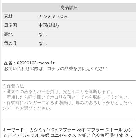
商品詳細
素材
カシミヤ100％
原産国
中国(縫製)
裏地
なし
留め具
なし
品番：02000162-mens-1r
お問い合わせの際は、コチラの品番をお伝えください
※保管方法
・通気性のあるカバーを掛け、光とホコリを遮断します。
・着用したら軽く叩いてホコリを落としてから収納してください。
・保管時にハンガーに吊るす場合は、厚みのあるしっかりとしたハ
ンガーをお選びください。
キーワード： カシミヤ100％マフラー 秋冬 マフラー ストール カシ
ミア ペア カップル 夫婦 ユニセックス お揃い 色交換可 贈り物 クリ