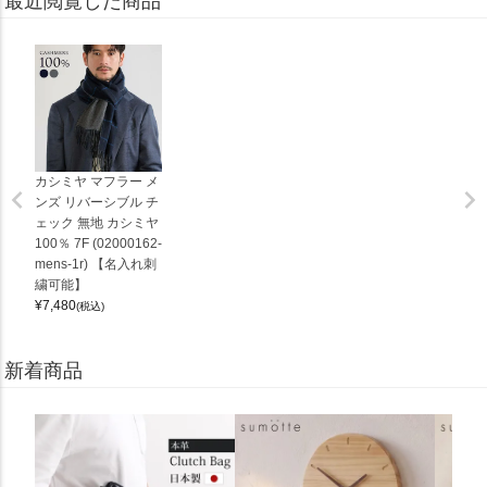
最近閲覧した商品
カシミヤ マフラー メ
ンズ リバーシブル チ
ェック 無地 カシミヤ
100％ 7F (02000162-
mens-1r) 【名入れ刺
繍可能】
¥
7,480
(税込)
新着商品