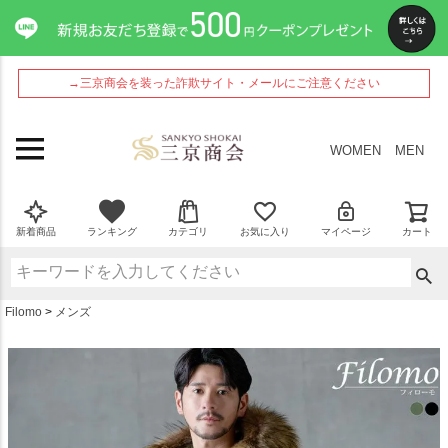
ペー
ジト
ップ
へ
→三京商会を装った詐欺サイト・メールにご注意ください
WOMEN
MEN
新着商品
ランキング
カテゴリ
お気に入り
マイページ
カート
Filomo
メンズ