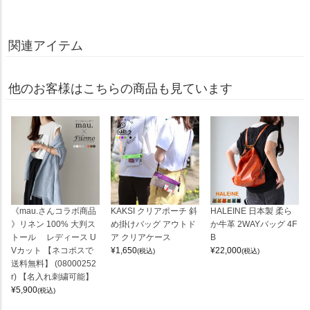
関連アイテム
他のお客様はこちらの商品も見ています
《mau.さんコラボ商品
KAKSI クリアポーチ 斜
HALEINE 日本製 柔ら
》リネン 100% 大判ス
め掛けバッグ アウトド
か牛革 2WAYバッグ 4F
トール レディース U
ア クリアケース
B
Vカット 【ネコポスで
¥
1,650
¥
22,000
(税込)
(税込)
送料無料】 (08000252
r) 【名入れ刺繍可能】
¥
5,900
(税込)