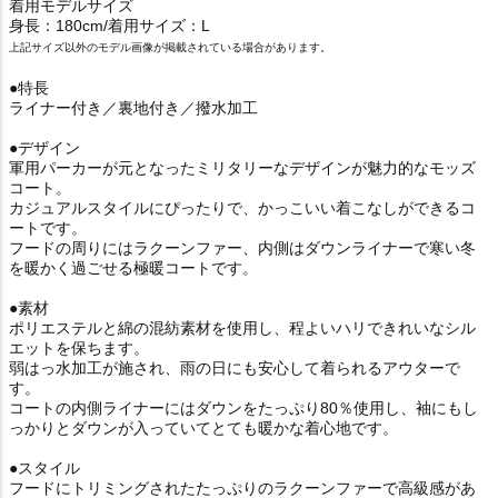
着用モデルサイズ
身長：180cm/着用サイズ：L
上記サイズ以外のモデル画像が掲載されている場合があります。
●特長
ライナー付き／裏地付き／撥水加工
●デザイン
軍用パーカーが元となったミリタリーなデザインが魅力的なモッズ
コート。
カジュアルスタイルにぴったりで、かっこいい着こなしができるコ
ートです。
フードの周りにはラクーンファー、内側はダウンライナーで寒い冬
を暖かく過ごせる極暖コートです。
●素材
ポリエステルと綿の混紡素材を使用し、程よいハリできれいなシル
エットを保ちます。
弱はっ水加工が施され、雨の日にも安心して着られるアウターで
す。
コートの内側ライナーにはダウンをたっぷり80％使用し、袖にもし
っかりとダウンが入っていてとても暖かな着心地です。
●スタイル
フードにトリミングされたたっぷりのラクーンファーで高級感があ