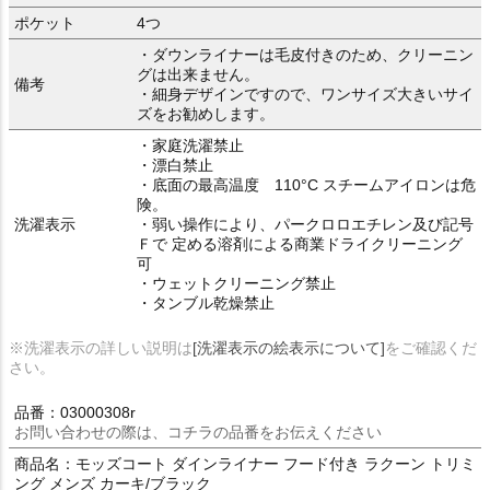
ポケット
4つ
・ダウンライナーは毛皮付きのため、クリーニン
グは出来ません。
備考
・細身デザインですので、ワンサイズ大きいサイ
ズをお勧めします。
・家庭洗濯禁止
・漂白禁止
・底面の最高温度 110°C スチームアイロンは危
険。
洗濯表示
・弱い操作により、パークロロエチレン及び記号
Ｆで 定める溶剤による商業ドライクリーニング
可
・ウェットクリーニング禁止
・タンブル乾燥禁止
※洗濯表示の詳しい説明は
[洗濯表示の絵表示について]
をご確認くだ
さい。
品番：03000308r
お問い合わせの際は、コチラの品番をお伝えください
商品名：モッズコート ダインライナー フード付き ラクーン トリミ
ング メンズ カーキ/ブラック