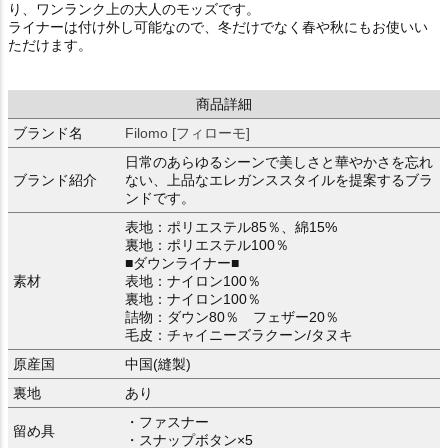
り、ワンランク上の大人のモッズです。
ライナーは付け外し可能なので、冬だけでなく春や秋にもお使いい
ただけます。
商品詳細
ブランド名
Filomo [フィローモ]
日常のあらゆるシーンで美しさと華やかさを忘れ
ブランド紹介
ない、上品なエレガンススタイルを提案するブラ
ンドです。
表地：ポリエステル85％、綿15%
裏地：ポリエステル100％
■ダウンライナー■
素材
表地：ナイロン100％
裏地：ナイロン100％
詰物：ダウン80％ フェザー20％
毛皮：チャイニーズラクーン/タヌキ
原産国
中国(縫製)
裏地
あり
・ファスナー
留め具
・スナップボタン×5