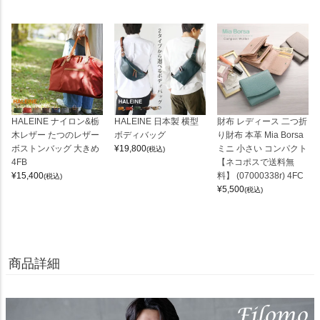
HALEINE ナイロン&栃
HALEINE 日本製 横型
財布 レディース 二つ折
木レザー たつのレザー
ボディバッグ
り財布 本革 Mia Borsa
ボストンバッグ 大きめ
¥
19,800
ミニ 小さい コンパクト
(税込)
4FB
【ネコポスで送料無
¥
15,400
料】 (07000338r) 4FC
(税込)
¥
5,500
(税込)
商品詳細