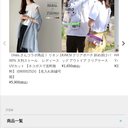
《mau.さんコラボ商品 》リネン 1
KAKSI クリアポーチ 斜め掛けバ
HALEI
00% 大判ストール レディース
ッグ アウトドア クリアケース
Yバッグ 
UVカット 【ネコポスで送料無
¥
1,650
¥
22,000
(税込)
料】 (08000252r) 【名入れ刺繍可
能】
¥
5,900
(税込)
ITEM
商品一覧