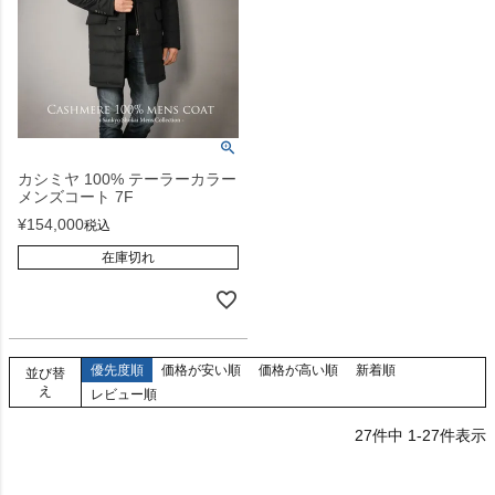
カシミヤ 100% テーラーカラー
メンズコート 7F
¥
154,000
税込
在庫切れ
優先度順
価格が安い順
価格が高い順
新着順
並び替
え
レビュー順
27
件中
1
-
27
件表示