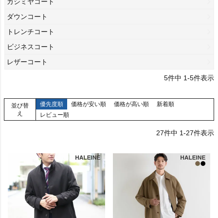
カシミヤコート
ダウンコート
トレンチコート
ビジネスコート
レザーコート
5
件中
1
-
5
件表示
優先度順
価格が安い順
価格が高い順
新着順
並び替
え
レビュー順
27
件中
1
-
27
件表示