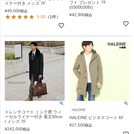
フト プレゼント 7F
イナー付き メンズ 7F
(03000308r)
¥
49,500
税込
¥
42,900
税込
5.00
（1件）
HALEINE
トレンチコート ミンク襟 ウィ
ーゼルライナー付き 着丈90cm
HALEINE ビジネスコート 6F
/ メンズ 7F
¥
27,500
税込
¥
242,000
税込