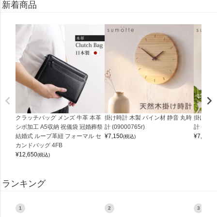
新着商品
クラッチバッグ メンズ 牛革 本革
掛け時計 木製 パイン材 静音 丸時
掛け時計
シボ加工 A5収納 祝儀袋 冠婚葬祭
計 (09000765r)
計 (0900
結婚式 ループ革紐 フォーマル セ
¥
7,150
¥
7,150
(税込)
(
カンドバッグ 4FB
¥
12,650
(税込)
ランキング
1
2
3