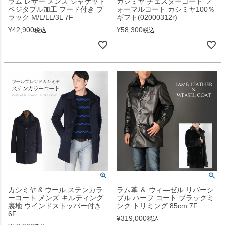
ラム レザー メンズ ジャケット
カシミヤ チェスターコート フ
ベジタブル加工 フード付き ブ
ォーマルコート カシミヤ100％
ラック M/L/LL/3L 7F
ギフト(02000312r)
¥
42,900
¥
58,300
税込
税込
カシミヤ & ウール ステンカラ
ラム革 ＆ ウィ―ゼル リバーシ
ーコート メンズ キルティング
ブル ハーフ コート ブラックミ
裏地 ウインドストッパー付き
ンク トリミング 85cm 7F
6F
¥
319,000
税込